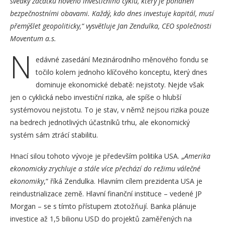
svědky začátku nového investičního cyklu, který je poháněn
bezpečnostními obavami. Každý, kdo dnes investuje kapitál, musí
přemýšlet geopoliticky,“ vysvětluje Jan Zendulka, CEO společnosti
Moventum a.s.
N
edávné zasedání Mezinárodního měnového fondu se
točilo kolem jednoho klíčového konceptu, který dnes
dominuje ekonomické debatě: nejistoty. Nejde však
jen o cyklická nebo investiční rizika, ale spíše o hlubší
systémovou nejistotu. To je stav, v němž nejsou rizika pouze
na bedrech jednotlivých účastníků trhu, ale ekonomický
systém sám ztrácí stabilitu.
Hnací silou tohoto vývoje je především politika USA. „
Amerika
ekonomicky zrychluje a stále více přechází do režimu válečné
ekonomiky
,“ říká Zendulka. Hlavním cílem prezidenta USA je
reindustrializace země. Hlavní finanční instituce – vedené JP
Morgan – se s tímto přístupem ztotožňují. Banka plánuje
investice až 1,5 bilionu USD do projektů zaměřených na