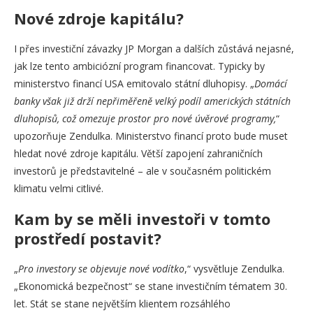
Nové zdroje kapitálu?
I přes investiční závazky JP Morgan a dalších zůstává nejasné,
jak lze tento ambiciózní program financovat. Typicky by
ministerstvo financí USA emitovalo státní dluhopisy. „
Domácí
banky však již drží nepřiměřeně velký podíl amerických státních
dluhopisů, což omezuje prostor pro nové úvěrové programy,
“
upozorňuje Zendulka. Ministerstvo financí proto bude muset
hledat nové zdroje kapitálu. Větší zapojení zahraničních
investorů je představitelné – ale v současném politickém
klimatu velmi citlivé.
Kam by se měli investoři v tomto
prostředí postavit?
„
Pro investory se objevuje nové vodítko
,“ vysvětluje Zendulka.
„Ekonomická bezpečnost“ se stane investičním tématem 30.
let. Stát se stane největším klientem rozsáhlého