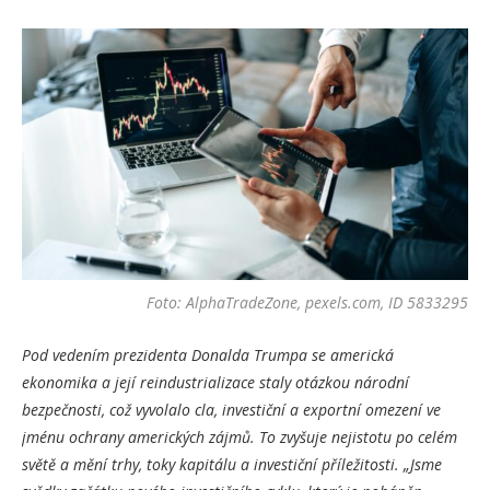
Foto: AlphaTradeZone, pexels.com, ID 5833295
Pod vedením prezidenta Donalda Trumpa se americká
ekonomika a její reindustrializace staly otázkou národní
bezpečnosti, což vyvolalo cla, investiční a exportní omezení ve
jménu ochrany amerických zájmů. To zvyšuje nejistotu po celém
světě a mění trhy, toky kapitálu a investiční příležitosti. „Jsme