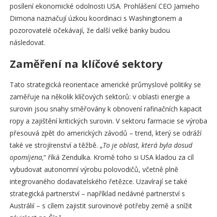
posílení ekonomické odolnosti USA. Prohlášení CEO Jamieho
Dimona naznačují úzkou koordinaci s Washingtonem a
pozorovatelé očekávají, že další velké banky budou
následovat.
Zaměření na klíčové sektory
Tato strategická reorientace americké průmyslové politiky se
zaměřuje na několik klíčových sektorů: v oblasti energie a
surovin jsou snahy směřovány k obnovení rafinačních kapacit
ropy a zajištění kritických surovin. V sektoru farmacie se výroba
přesouvá zpět do amerických závodů – trend, který se odráží
také ve strojírenství a těžbě. „
To je oblast, která byla dosud
opomíjena,
“ říká Zendulka. Kromě toho si USA kladou za cíl
vybudovat autonomní výrobu polovodičů, včetně plně
integrovaného dodavatelského řetězce. Uzavírají se také
strategická partnerství – například nedávné partnerství s
Austrálií – s cílem zajistit surovinové potřeby země a snížit