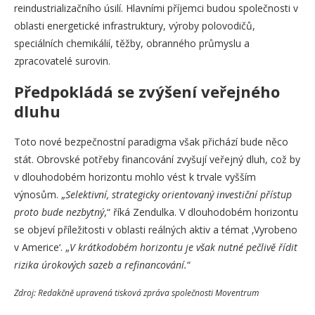
reindustrializačního úsilí. Hlavními příjemci budou společnosti v
oblasti energetické infrastruktury, výroby polovodičů,
speciálních chemikálií, těžby, obranného průmyslu a
zpracovatelé surovin.
Předpokládá se zvýšení veřejného
dluhu
Toto nové bezpečnostní paradigma však přichází bude něco
stát. Obrovské potřeby financování zvyšují veřejný dluh, což by
v dlouhodobém horizontu mohlo vést k trvale vyšším
výnosům. „
Selektivní, strategicky orientovaný investiční přístup
proto bude nezbytný
,“ říká Zendulka. V dlouhodobém horizontu
se objeví příležitosti v oblasti reálných aktiv a témat ‚Vyrobeno
v Americe‘. „
V krátkodobém horizontu je však nutné pečlivě řídit
rizika úrokových sazeb a refinancování.
“
Zdroj: Redakčně upravená tisková zpráva společnosti Moventrum