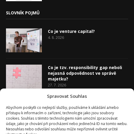
SLOVNÍK POJMŮ
Co je venture capital?
4. 8. 2026
Co je tzv. responsibility gap neboli
nejasná odpovědnost ve správě
majetku?
27. 7. 2026
Spravovat Souhlas
Co je rozhodovací analýza
Abychom poskytli co nejlepší služby, používáme k ukládání a/nebo
20. 7. 2026
přístupu k informacím o zařízení, technologie jako jsou soubory
cookies. Souhlas s těmito technologiemi nám umožní zpracovávat
údaje, jako je chování při procházení nebo jedinečná ID na tomto webu.
Nesouhlas nebo odvolání souhlasu může nepříznivě ovlivnit určité