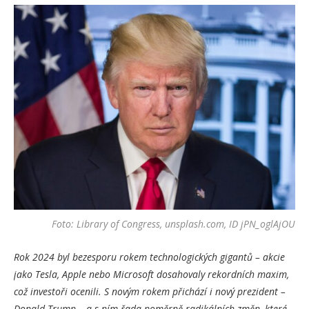
Foto: Library of Congress, unsplash.com, ID jPN_oglAjOU
Rok 2024 byl bezesporu rokem technologických gigantů – akcie
jako Tesla, Apple nebo Microsoft dosahovaly rekordních maxim,
což investoři ocenili. S novým rokem přichází i nový prezident –
Donald Trump – a s ním řada poměrně radikálních změn, které