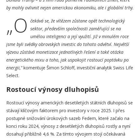
by mohly ovlivnit nejen americkou ekonomiku, ale i globální trhy.
„O
čekává se, že vítězem zůstane opět technologický
sektor, především společnosti zaměřující se na
umělou inteligenci a její využití. Již v minulém roce
jsme byli svědky obrovských investic do tohoto odvětví. Největší
výzvou zůstává monetizace jednotlivých řešení a také otázka
energetického mixu a toho, jak uspokojit rostoucí poptávku po
energii,“
komentuje Šimon Schloff, investiční analytik Swiss Life
Select.
Rostoucí výnosy dluhopisů
Rostoucí výnosy amerických desetiletých státních dluhopisů se
stávají klíčovým faktorem pro investory v roce 2025. I přes
postupné snižování úrokových sazeb Fedem, které začalo na
konci roku 2024, výnosy z desetiletých dluhopisů rostly a nyní
dosahují přibližně 4,6 %. Za tímto vývojem stojí očekávaná