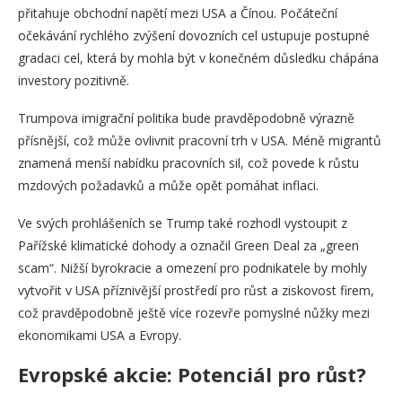
přitahuje obchodní napětí mezi USA a Čínou. Počáteční
očekávání rychlého zvýšení dovozních cel ustupuje postupné
gradaci cel, která by mohla být v konečném důsledku chápána
investory pozitivně.
Trumpova imigrační politika bude pravděpodobně výrazně
přísnější, což může ovlivnit pracovní trh v USA. Méně migrantů
znamená menší nabídku pracovních sil, což povede k růstu
mzdových požadavků a může opět pomáhat inflaci.
Ve svých prohlášeních se Trump také rozhodl vystoupit z
Pařížské klimatické dohody a označil Green Deal za „green
scam“. Nižší byrokracie a omezení pro podnikatele by mohly
vytvořit v USA příznivější prostředí pro růst a ziskovost firem,
což pravděpodobně ještě více rozevře pomyslné nůžky mezi
ekonomikami USA a Evropy.
Evropské akcie: Potenciál pro růst?