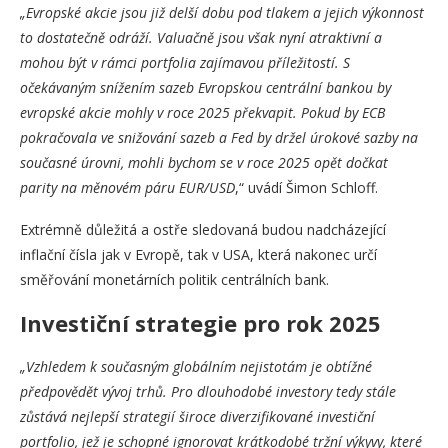
„Evropské akcie jsou již delší dobu pod tlakem a jejich výkonnost
to dostatečně odráží. Valuačně jsou však nyní atraktivní a
mohou být v rámci portfolia zajímavou příležitostí. S
očekávaným snížením sazeb Evropskou centrální bankou by
evropské akcie mohly v roce 2025 překvapit. Pokud by ECB
pokračovala ve snižování sazeb a Fed by držel úrokové sazby na
současné úrovni, mohli bychom se v roce 2025 opět dočkat
parity na měnovém páru EUR/USD
,“ uvádí Šimon Schloff.
Extrémně důležitá a ostře sledovaná budou nadcházející
inflační čísla jak v Evropě, tak v USA, která nakonec určí
směřování monetárních politik centrálních bank.
Investiční strategie pro rok 2025
„Vzhledem k současným globálním nejistotám je obtížné
předpovědět vývoj trhů. Pro dlouhodobé investory tedy stále
zůstává nejlepší strategií široce diverzifikované investiční
portfolio, jež je schopné ignorovat krátkodobé tržní výkyvy, které