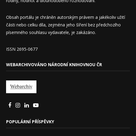
rodiny, hodnot a dlouhodobého rozhodování.
Obsah portálu je chráněn autorským právem a jakékoliv užití
části nebo celku díla, zejména jeho šíření bez předchozího
písemného souhlasu vydavatele, je zakázáno.
ISSN 2695-0677
WEBARCHIVOVÁNO NÁRODNÍ KNIHOVNOU ČR
POPULÁRNÍ PŘÍSPĚVKY