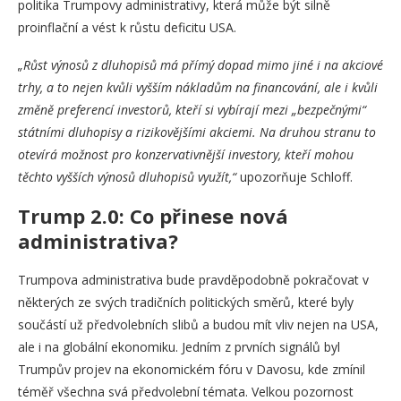
politika Trumpovy administrativy, která může být silně
proinflační a vést k růstu deficitu USA.
„Růst výnosů z dluhopisů má přímý dopad mimo jiné i na akciové
trhy, a to nejen kvůli vyšším nákladům na financování, ale i kvůli
změně preferencí investorů, kteří si vybírají mezi „bezpečnými“
státními dluhopisy a rizikovějšími akciemi. Na druhou stranu to
otevírá možnost pro konzervativnější investory, kteří mohou
těchto vyšších výnosů dluhopisů využít,“
upozorňuje Schloff.
Trump 2.0: Co přinese nová
administrativa?
Trumpova administrativa bude pravděpodobně pokračovat v
některých ze svých tradičních politických směrů, které byly
součástí už předvolebních slibů a budou mít vliv nejen na USA,
ale i na globální ekonomiku. Jedním z prvních signálů byl
Trumpův projev na ekonomickém fóru v Davosu, kde zmínil
téměř všechna svá předvolební témata. Velkou pozornost