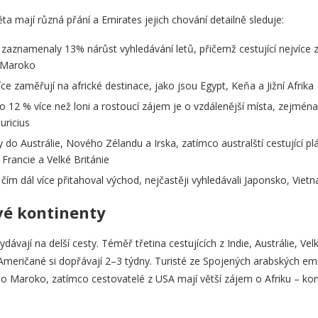
ta mají různá přání a Emirates jejich chování detailně sleduje:
zaznamenaly 13% nárůst vyhledávání letů, přičemž cestující nejvíce z
a Maroko
íce zaměřují na africké destinace, jako jsou Egypt, Keňa a Jižní Afrika
 o 12 % více než loni a rostoucí zájem je o vzdálenější místa, zejména
uricius
sty do Austrálie, Nového Zélandu a Irska, zatímco australští cestující plá
Francie a Velké Británie
m dál více přitahoval východ, nejčastěji vyhledávali Japonsko, Vietn
vé kontinenty
vydávají na delší cesty. Téměř třetina cestujících z Indie, Austrálie, V
ričané si dopřávají 2–3 týdny. Turisté ze Spojených arabských emirá
o Maroko, zatímco cestovatelé z USA mají větší zájem o Afriku – konk