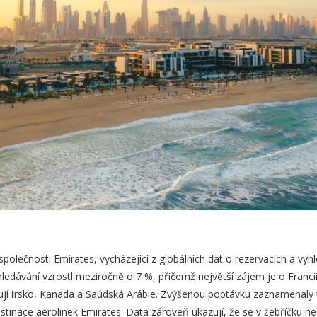
společnosti Emirates, vycházející z globálních dat o rezervacích a vyhl
ledávání vzrostl meziročně o 7 %, přičemž největší zájem je o Francii,
ují
I
rsko, Kanada a Saúdská Arábie. Zvýšenou poptávku zaznamenaly
inace aerolinek Emirates. Data zároveň ukazují, že se v žebříčku nejo