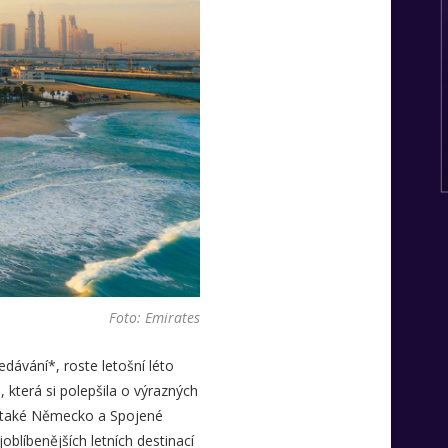
Foto: Emirates
edávání*, roste letošní léto
 která si polepšila o výrazných
 také Německo a Spojené
blíbenějších letních destinací