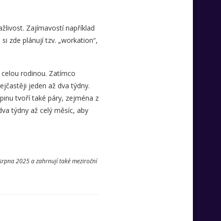
žlivost. Zajímavostí například
si zde plánují tzv. „workation“,
 s celou rodinou. Zatímco
ejčastěji jeden až dva týdny.
upinu tvoří také páry, zejména z
dva týdny až celý měsíc, aby
 srpna 2025 a zahrnují také meziroční