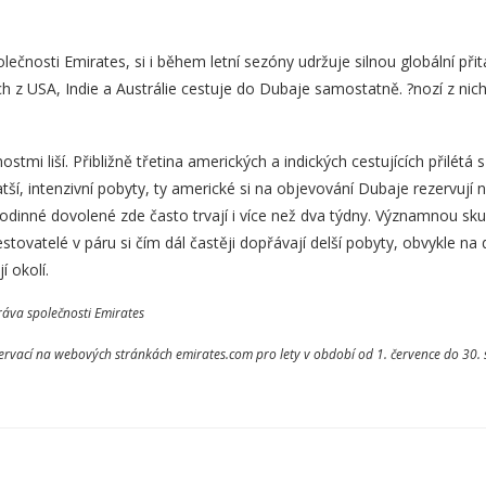
čnosti Emirates, si i během letní sezóny udržuje silnou globální přita
ch z USA, Indie a Austrálie cestuje do Dubaje samostatně. ?nozí z nich 
ostmi liší. Přibližně třetina amerických a indických cestujících přilétá
atší, intenzivní pobyty, ty americké si na objevování Dubaje rezervují n
 rodinné dovolené zde často trvají i více než dva týdny. Významnou sk
tovatelé v páru si čím dál častěji dopřávají delší pobyty, obvykle na 
í okolí.
áva společnosti Emirates
zervací na webových stránkách emirates.com pro lety v období od 1. července do 30.