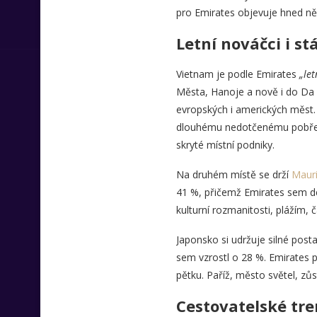
pro Emirates objevuje hned ně
Letní nováčci i stá
Vietnam je podle Emirates
„let
Města, Hanoje a nově i do Da 
evropských i amerických měst.
dlouhému nedotčenému pobřeží.
skryté místní podniky.
Na druhém místě se drží
Mauri
41 %, přičemž Emirates sem den
kulturní rozmanitosti, plážím,
Japonsko si udržuje silné post
sem vzrostl o 28 %. Emirates p
pětku. Paříž, město světel, z
Cestovatelské tre