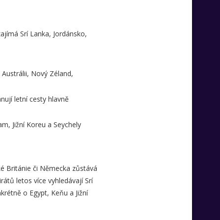
ajímá Srí Lanka, Jordánsko,
 Austrálii, Nový Zéland,
nují letní cesty hlavně
am, Jižní Koreu a Seychely
elké Británie či Německa zůstává
tů letos více vyhledávají Srí
rétně o Egypt, Keňu a Jižní