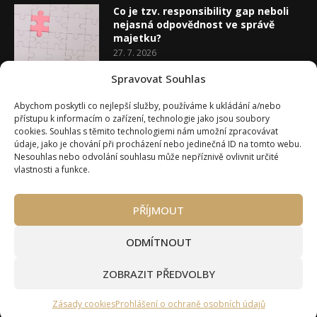
Co je tzv. responsibility gap neboli
nejasná odpovědnost ve správě
majetku?
27. 7. 2026
Spravovat Souhlas
Co je rozhodovací analýza
Abychom poskytli co nejlepší služby, používáme k ukládání a/nebo
20. 7. 2026
přístupu k informacím o zařízení, technologie jako jsou soubory
cookies. Souhlas s těmito technologiemi nám umožní zpracovávat
údaje, jako je chování při procházení nebo jedinečná ID na tomto webu.
Nesouhlas nebo odvolání souhlasu může nepříznivě ovlivnit určité
vlastnosti a funkce.
PŘÍJMOUT
Úvod
O Wealth Magazínu
Můj účet
Slovník pojmů
Kontakty
Máte zájem o spolupráci?
ODMÍTNOUT
Pravidla používání webu wmag.cz
Všeobecné obchodní podmínky
ZOBRAZIT PŘEDVOLBY
Ke stažení (partneři a autoři)
© 2020 - 2026 Wealth Magazín - Wealth Magazín s.r.o.
Zásady cookies
Prohlášení o ochraně osobních údajů