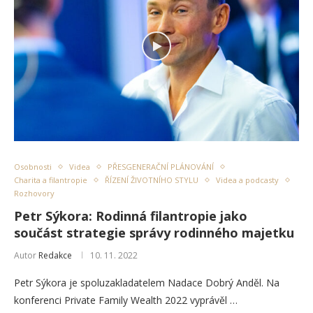
Osobnosti
Videa
PŘESGENERAČNÍ PLÁNOVÁNÍ
Charita a filantropie
ŘÍZENÍ ŽIVOTNÍHO STYLU
Videa a podcasty
Rozhovory
Petr Sýkora: Rodinná filantropie jako
součást strategie správy rodinného majetku
Autor
Redakce
10. 11. 2022
Petr Sýkora je spoluzakladatelem Nadace Dobrý Anděl. Na
konferenci Private Family Wealth 2022 vyprávěl …