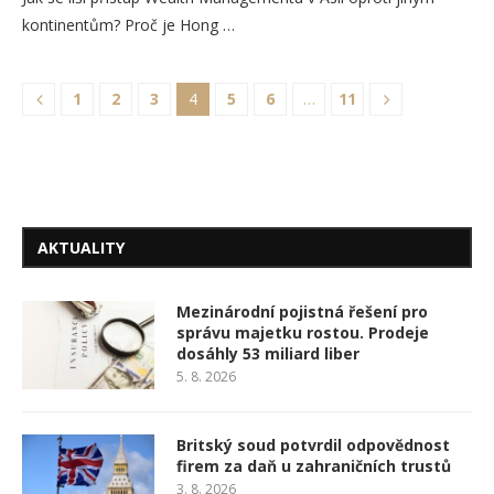
kontinentům? Proč je Hong …
1
2
3
4
5
6
…
11
AKTUALITY
Mezinárodní pojistná řešení pro
správu majetku rostou. Prodeje
dosáhly 53 miliard liber
5. 8. 2026
Britský soud potvrdil odpovědnost
firem za daň u zahraničních trustů
3. 8. 2026