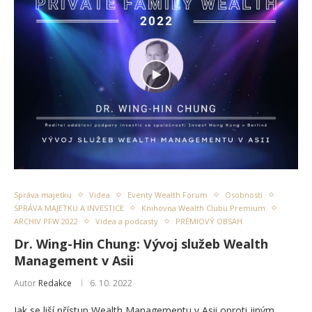
Správa majetku
Videa
Eventy Wealth Forum
Osobnosti
SPRÁVA MAJETKU A INVESTICE
Knihovna Wealth Clubu Premium
ARCHIV PFW 2022
Videa a podcasty
PRÉMIOVÝ OBSAH
Dr. Wing-Hin Chung: Vývoj služeb Wealth
Management v Asii
Autor
Redakce
6. 10. 2022
Jak se liší přístup Wealth Managementu v Asii oproti jiným