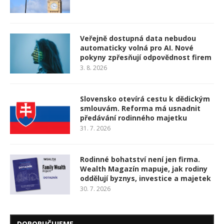
Veřejně dostupná data nebudou
automaticky volná pro AI. Nové
pokyny zpřesňují odpovědnost firem
3. 8. 2026
Slovensko otevírá cestu k dědickým
smlouvám. Reforma má usnadnit
předávání rodinného majetku
31. 7. 2026
Rodinné bohatství není jen firma.
Wealth Magazín mapuje, jak rodiny
oddělují byznys, investice a majetek
30. 7. 2026
DOPORUČUJEME