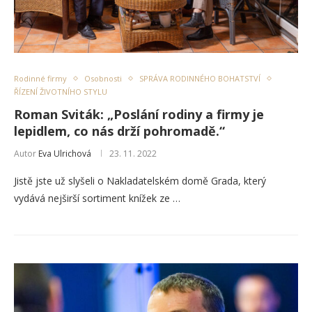
Rodinné firmy
Osobnosti
SPRÁVA RODINNÉHO BOHATSTVÍ
ŘÍZENÍ ŽIVOTNÍHO STYLU
Roman Sviták: „Poslání rodiny a firmy je
lepidlem, co nás drží pohromadě.“
Autor
Eva Ulrichová
23. 11. 2022
Jistě jste už slyšeli o Nakladatelském domě Grada, který
vydává nejširší sortiment knížek ze …