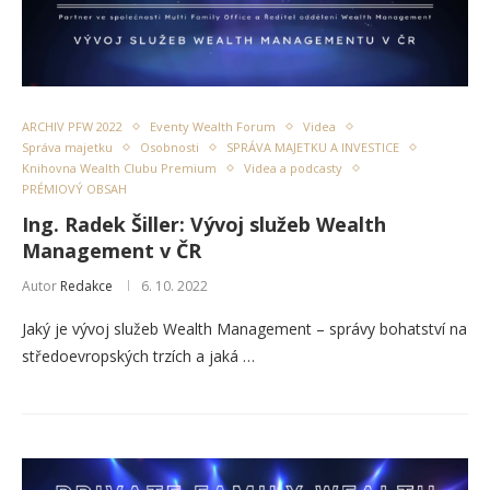
ARCHIV PFW 2022
Eventy Wealth Forum
Videa
Správa majetku
Osobnosti
SPRÁVA MAJETKU A INVESTICE
Knihovna Wealth Clubu Premium
Videa a podcasty
PRÉMIOVÝ OBSAH
Ing. Radek Šiller: Vývoj služeb Wealth
Management v ČR
Autor
Redakce
6. 10. 2022
Jaký je vývoj služeb Wealth Management – správy bohatství na
středoevropských trzích a jaká …