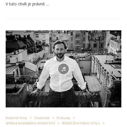
V tuto chvíli je právně …
Rodinné firmy
Osobnosti
Podcasty
SPRÁVA RODINNÉHO BOHATSTVÍ
ŘÍZENÍ ŽIVOTNÍHO STYLU