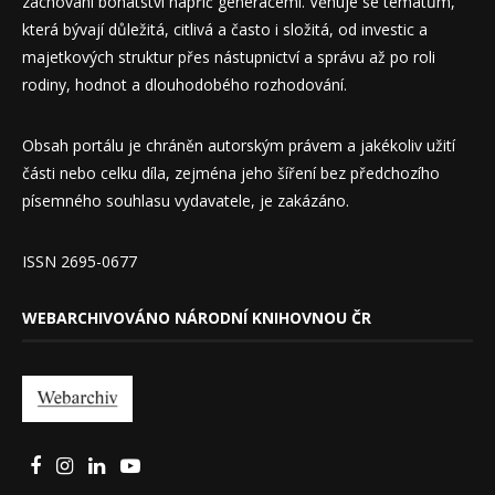
zachování bohatství napříč generacemi. Věnuje se tématům,
která bývají důležitá, citlivá a často i složitá, od investic a
majetkových struktur přes nástupnictví a správu až po roli
rodiny, hodnot a dlouhodobého rozhodování.
Obsah portálu je chráněn autorským právem a jakékoliv užití
části nebo celku díla, zejména jeho šíření bez předchozího
písemného souhlasu vydavatele, je zakázáno.
ISSN 2695-0677
WEBARCHIVOVÁNO NÁRODNÍ KNIHOVNOU ČR