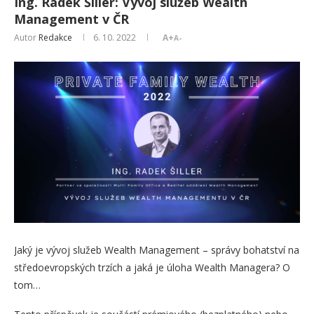
Ing. Radek Šiller: Vývoj služeb Wealth
Management v ČR
Autor
Redakce
6. 10. 2022
A+
A-
Jaký je vývoj služeb Wealth Management – správy bohatství na
středoevropských trzích a jaká je úloha Wealth Managera? O
tom…