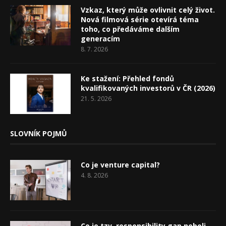
Vzkaz, který může ovlivnit celý život.
Nová filmová série otevírá téma
toho, co předáváme dalším
generacím
8. 7. 2026
Ke stažení: Přehled fondů
kvalifikovaných investorů v ČR (2026)
21. 5. 2026
SLOVNÍK POJMŮ
Co je venture capital?
4. 8. 2026
Co je tzv. responsibility gap neboli