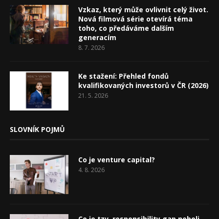
Vzkaz, který může ovlivnit celý život.
Nová filmová série otevírá téma
toho, co předáváme dalším
generacím
8. 7. 2026
Ke stažení: Přehled fondů
kvalifikovaných investorů v ČR (2026)
21. 5. 2026
SLOVNÍK POJMŮ
Co je venture capital?
4. 8. 2026
Co je tzv. responsibility gap neboli