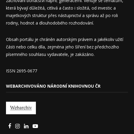
zachování bohatství napříč generacemi. Věnuje se tématům,
která bývají důležitá, citlivá a často i složitá, od investic a
majetkových struktur přes nástupnictví a správu až po roli
rodiny, hodnot a dlouhodobého rozhodování.
Obsah portálu je chráněn autorským právem a jakékoliv užití
části nebo celku díla, zejména jeho šíření bez předchozího
písemného souhlasu vydavatele, je zakázáno.
ISSN 2695-0677
WEBARCHIVOVÁNO NÁRODNÍ KNIHOVNOU ČR