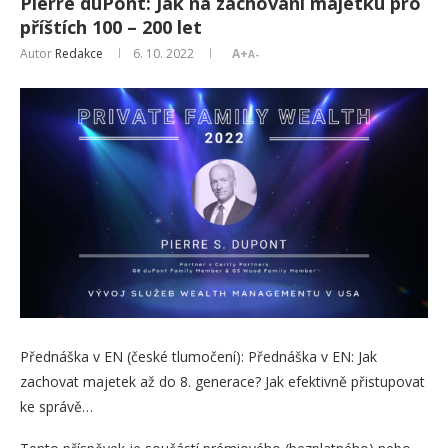
Pierre duPont: Jak na zachování majetku pro
příštích 100 – 200 let
Autor
Redakce
6. 10. 2022
A+
A-
Přednáška v EN (české tlumočení): Přednáška v EN: Jak
zachovat majetek až do 8. generace? Jak efektivně přistupovat
ke správě…