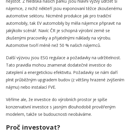
nejistot. Z hlediska našich parků jsou hlavní výzvy udržet si
nájemce, z nichž někteří jsou exponovaní těžce zkoušenému
automotive sektoru. Nicméně produkce jak pro tradiční
automobily, tak EV automobily by měla nájemce připravit na
jakýkoliv scénář. Navíc ČR je schopná výrobní země se
zkušenými pracovníky a přijatelnými náklady na výrobu.
Automotive tvoří méně než 50 % našich nájemců.
Další výzvou jsou ESG regulace a požadavky na udržitelnost.
Tato pravidla mohou znamenat dodatečné investice do
zateplení a energetickou efektivitu. Požadavky se nám daří
plnit průběžným upgradem budov (z většiny hrazené zvýšením
nájmu) nebo instalací FVE.
Věříme ale, že investice do výrobních prostor je spíše
konzervativní investice s jasným dlouhodobě prověřeným
modelem, takže se budoucnosti neobáváme.
Proč investovat?