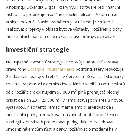
v holdingu Expandia Digital, který vyvíjí software pro finanční
instituce a produkuje úspěšné mobilní aplikace. A tam naše
ambice nekončí. Naším záměrem je v následujících letech
realizovat projekty v oblasti bytové výstavby, rozšíření plochy
industriálních parků a dále rozvíjet naše průmyslové akvizice.
Investiční strategie
Na úspěšné investiční strategii chce svůj budoucí růst stavět
právě fond
Expandia Industrial Parks
podfond, který provozuje
2 industriální parky v Třebíči a v Červeném Kostelci. Tyto parky
chceme za pomoci externího investičního kapitálu od investorů
2
dále rozšířit a k existujícím 50 000 m
plně pronajaté plochy
2
přidat dalších 20 – 25 000 m
v rámci stávajících areálů novou
výstavbou. Nad tento rámec máme ambici akvírovat další
industriální parky a zopakovat naší dlouhodobě prověřenou
strategii – efektivně provozovat parky, dále je zvelebovat,
umožnit nájemcům růst a parky rozšiřovat o moderní haly.