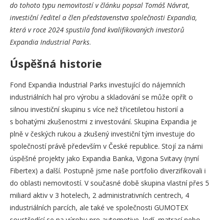
do tohoto typu nemovitostí v článku popsal Tomáš Návrat,
investiční ředitel a člen představenstva společnosti Expandia,
která v roce 2024 spustila fond kvalifikovaných investorů
Expandia Industrial Parks
.
Úspěšná historie
Fond Expandia Industrial Parks investující do nájemních
industriálních hal pro výrobu a skladování se může opřít o
silnou investiční skupinu s více než třicetiletou historií a
s bohatými zkušenostmi z investování. Skupina Expandia je
plně v českých rukou a zkušený investiční tým investuje do
společností právě především v České republice. Stojí za námi
úspěšné projekty jako Expandia Banka, Vigona Svitavy (nyní
Fibertex) a další. Postupně jsme naše portfolio diverzifikovali i
do oblasti nemovitostí. V současné době skupina vlastní přes 5
miliard aktiv v 3 hotelech, 2 administrativních centrech, 4
industriálních parcích, ale také ve společnosti GUMOTEX
soustředící se na výrobu pro automotive, lodí, matrací nebo