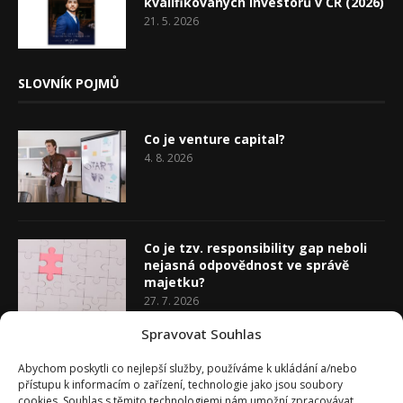
kvalifikovaných investorů v ČR (2026)
21. 5. 2026
SLOVNÍK POJMŮ
Co je venture capital?
4. 8. 2026
Co je tzv. responsibility gap neboli
nejasná odpovědnost ve správě
majetku?
27. 7. 2026
Spravovat Souhlas
Co je rozhodovací analýza
Abychom poskytli co nejlepší služby, používáme k ukládání a/nebo
20. 7. 2026
přístupu k informacím o zařízení, technologie jako jsou soubory
cookies. Souhlas s těmito technologiemi nám umožní zpracovávat