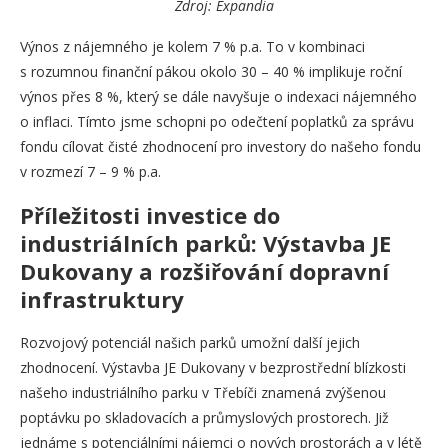
Zdroj: Expandia
Výnos z nájemného je kolem 7 % p.a. To v kombinaci
s rozumnou finanční pákou okolo 30 – 40 % implikuje roční
výnos přes 8 %, který se dále navyšuje o indexaci nájemného
o inflaci. Tímto jsme schopni po odečtení poplatků za správu
fondu cílovat čisté zhodnocení pro investory do našeho fondu
v rozmezí 7 – 9 % p.a.
Příležitosti investice do
industriálních parků: Výstavba JE
Dukovany a rozšiřování dopravní
infrastruktury
Rozvojový potenciál našich parků umožní další jejich
zhodnocení. Výstavba JE Dukovany v bezprostřední blízkosti
našeho industriálního parku v Třebíči znamená zvýšenou
poptávku po skladovacích a průmyslových prostorech. Již
jednáme s potenciálními nájemci o nových prostorách a v létě