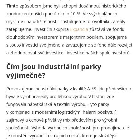
Tímto způsobem jsme byli schopni dosáhnout historického
zhodnocení našich parků okolo 10 %. Ve svých plánech
myslíme i na udržitelnost – instalujeme fotovoltaiku, areály
zateplujeme. Investiční skupina
Expandia
zůstává ve fondu
dlouhodobým investorem s majoritním podílem, spojujeme
s touto investicí své jméno a zavazujeme se fond dále rozvíjet
a zhodnocovat své investice i investice našich spoluinvestorů.
Čím jsou industriální parky
výjimečné?
Provozujeme industriální parky v kvalitě A-/B. Jde především o
bývalé výrobní areály pro lehkou výrobu. V historii zde
fungovala nábytkářská a textilní výrobu. Tyto parky
v kombinaci s moderními logistickými halami poskytují
zajímavý a cenově přívětivý mix především pro výrobní
společnosti. Výhoda výrobních společností pro pronajímatele
je umístění výrobních strojních celků, které je složitější