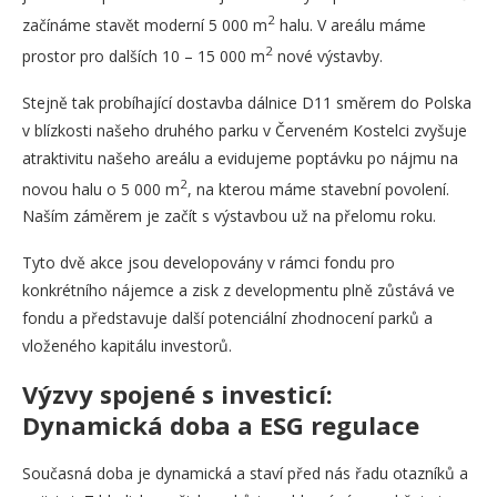
2
začínáme stavět moderní 5 000 m
halu. V areálu máme
2
prostor pro dalších 10 – 15 000 m
nové výstavby.
Stejně tak probíhající dostavba dálnice D11 směrem do Polska
v blízkosti našeho druhého parku v Červeném Kostelci zvyšuje
atraktivitu našeho areálu a evidujeme poptávku po nájmu na
2
novou halu o 5 000 m
, na kterou máme stavební povolení.
Naším záměrem je začít s výstavbou už na přelomu roku.
Tyto dvě akce jsou developovány v rámci fondu pro
konkrétního nájemce a zisk z developmentu plně zůstává ve
fondu a představuje další potenciální zhodnocení parků a
vloženého kapitálu investorů.
Výzvy spojené s investicí:
Dynamická doba a ESG regulace
Současná doba je dynamická a staví před nás řadu otazníků a