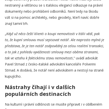
nestranný a většinou se s italskou elegancí odkazuje na právní
dokumenty nebo prohlášení odborníků. Není tedy na škodu
vzít si na pomoc architekty, nebo geodety, kteří navíc dobře
znají tamní trh.
„
Když už něco čeští klienti o koupi nemovitosti v Itálii vědí, pak
to, že kupní smlouvu musí sepisovat notář. Ale naprosto mylná je
představa, že je ten notář zodpovědný za celou realitní transakci,
a to jak z pohledu vyváženosti smlouvy mezi oběma stranami,
tak ve vztahu k faktickému stavu nemovitosti
,” uvádí advokát
Pavel Strnad z česko-italské advokátní kanceláře Polverini
Strnad. A dodává, že notář není advokátem a nestojí na straně
kupujícího.
Nástrahy číhají i v dalších
populárních destinacích
Na kulturní i právní odlišnosti se musíte připravit i v oblíbeném