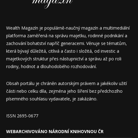
Wealth Magazín je populárně-naučný magazín a multimediální
platforma zaměřená na správu majetku, rodinné podnikání a
zachování bohatství napříč generacemi. Věnuje se tématům,
která bývají důležitá, citlivá a často i složitá, od investic a
majetkových struktur přes nástupnictví a správu až po roli
rodiny, hodnot a dlouhodobého rozhodování.
Obsah portálu je chráněn autorským právem a jakékoliv užití
části nebo celku díla, zejména jeho šíření bez předchozího
písemného souhlasu vydavatele, je zakázáno.
ISSN 2695-0677
WEBARCHIVOVÁNO NÁRODNÍ KNIHOVNOU ČR