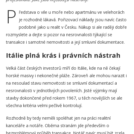
P
ředstava o vile u moře nebo apartmánu ve velehorách
je rozhodně lákavá. Pořizovací náklady jsou navíc často
podobné jako u realit v Česku. Nákup si ale raději dobře
rozmyslete a dejte si pozor na nesrovnalosti týkající se
transakce i samotné nemovitosti a její smluvní dokumentace.
Itálie plná krás i právních nástrah
Velká část českých investorů míří do Itálie, kde na ně čekají
horské masivy i nekonečné pláže. Zároveň ale mohou narazit i
na nesoulad stavu nemovitosti se smluvní dokumentací a
nesrovnalosti v jednotlivých povoleních. Jisté výjimky mají
stavby dokončené před rokem 1967, u těch novějších se ale
všechna kritéria velmi pečlivě kontrolují.
Rozhodně by tedy neměli spoléhat jen na práci realitní
kanceláře a notáře. Oběma stranám jde především o
bezproblémový průběh transakce. Notář navíc musí být zcela