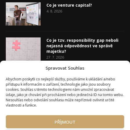
Co je venture capital?
4. 8. 2026
Co je tzv. responsibility gap neboli
nejasná odpovědnost ve správě
majetku?
27. 7. 2026
Spravovat Souhlas
Co je rozhodovací analýza
Abychom poskytli co nejlepší služby, používáme k ukládání a/nebo
20. 7. 2026
přístupu k informacím o zařízení, technologie jako jsou soubory
cookies. Souhlas s těmito technologiemi nám umožní zpracovávat
údaje, jako je chování při procházení nebo jedinečná ID na tomto webu.
Nesouhlas nebo odvolání souhlasu může nepříznivě ovlivnit určité
vlastnosti a funkce.
PŘÍJMOUT
Úvod
O Wealth Magazínu
Můj účet
Slovník pojmů
Kontakty
Máte zájem o spolupráci?