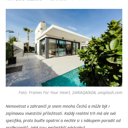
Foto: Frames For Your Heart, 2d4lAQAlbDA, unsplash.com
Nemovitost v zahraničí je snem mnoha Čechů a může být i
zajímavou investiční příležitostí. Každý realitní trh má ale svá
specifika, proto buďte opatrní a nechte si s nákupem poradit od
profesionálů. Jaké jsou nejčastější nástrahy?