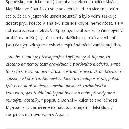
Španělsku, exotické jihovýchodní Asii nebo netradiční Albánii.
Například ve Španělsku se v posledních letech více majitelům
stalo, že se v jejich vile usadili squateři a bylo velmi těžké je
dostat pryč, kdežto v Thajsku sice lidé koupili nemovitost, ale v
katastru zapsáni nebyli. Ve Spojených státech zase činí největší
problémy odlišný systém daní a dalších poplatků a v Albánii
jsou častým zdrojem neshod nesplněná očekávání kupujícího.
„
Mnoho klientů je překvapených, když jim vysvětlujeme, co
všechno na nemovitosti prověřujeme z právního hlediska. Mimo
to, že nesmí být na nemovitosti zástavní práva a věcná břemena
zapsaná v katastru. Nemovitost klientovi nedoporučíme, pokud
fyzicky nezkontrolujeme stavební povolení, rozhodnutí o
kolaudaci, vypořádání půdy pod budovou nebo převody mezi
minulými vlastníky
, ” popisuje Daniel Mikulka ze spollečnosti
Myalbania.cz zaměřené na nákup, pronájem i další služby
spojené s nemovitostmi v Albánii.