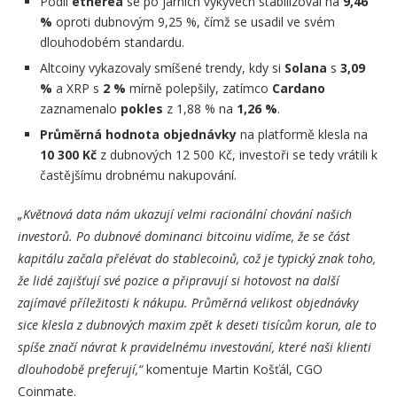
Podíl
etherea
se po jarních výkyvech stabilizoval na
9,46
%
oproti dubnovým 9,25 %, čímž se usadil ve svém
dlouhodobém standardu.
Altcoiny vykazovaly smíšené trendy, kdy si
Solana
s
3,09
%
a XRP s
2 %
mírně polepšily, zatímco
Cardano
zaznamenalo
pokles
z 1,88 % na
1,26 %
.
Průměrná hodnota objednávky
na platformě klesla na
10 300 Kč
z dubnových 12 500 Kč, investoři se tedy vrátili k
častějšímu drobnému nakupování.
„Květnová data nám ukazují velmi racionální chování našich
investorů. Po dubnové dominanci bitcoinu vidíme, že se část
kapitálu začala přelévat do stablecoinů, což je typický znak toho,
že lidé zajišťují své pozice a připravují si hotovost na další
zajímavé příležitosti k nákupu. Průměrná velikost objednávky
sice klesla z dubnových maxim zpět k deseti tisícům korun, ale to
spíše značí návrat k pravidelnému investování, které naši klienti
dlouhodobě preferují,“
komentuje Martin Košťál, CGO
Coinmate.