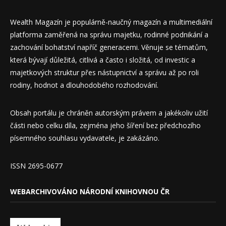
Wealth Magazín je populárně-naučný magazín a multimediální
platforma zaměřená na správu majetku, rodinné podnikání a
zachování bohatství napříč generacemi. Věnuje se tématům,
která bývají důležitá, citlivá a často i složitá, od investic a
majetkových struktur přes nástupnictví a správu až po roli
rodiny, hodnot a dlouhodobého rozhodování.
Obsah portálu je chráněn autorským právem a jakékoliv užití
části nebo celku díla, zejména jeho šíření bez předchozího
písemného souhlasu vydavatele, je zakázáno.
ISSN 2695-0677
WEBARCHIVOVÁNO NÁRODNÍ KNIHOVNOU ČR