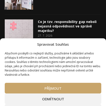
Co je tzv. responsibility gap neboli
nejasná odpovědnost ve správě
majetku?
27. 7. 2026
Spravovat Souhlas
Co je rozhodovací analýza
Abychom poskytli co nejlepší služby, používáme k ukládání a/nebo
20. 7. 2026
přístupu k informacím o zařízení, technologie jako jsou soubory
cookies. Souhlas s těmito technologiemi nám umožní zpracovávat
údaje, jako je chování při procházení nebo jedinečná ID na tomto webu.
Nesouhlas nebo odvolání souhlasu může nepříznivě ovlivnit určité
vlastnosti a funkce.
PŘÍJMOUT
Úvod
O Wealth Magazínu
Můj účet
Slovník pojmů
Kontakty
Máte zájem o spolupráci?
ODMÍTNOUT
Pravidla používání webu wmag.cz
Všeobecné obchodní podmínky