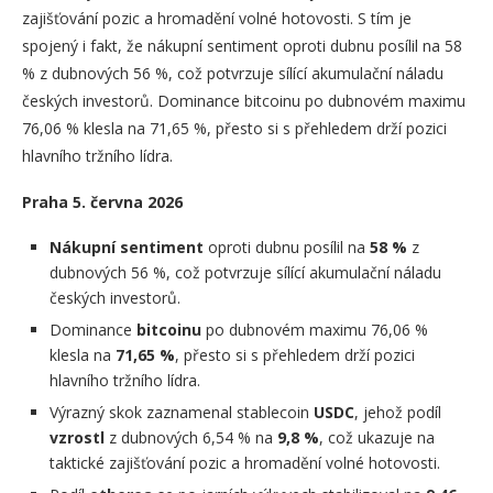
zajišťování pozic a hromadění volné hotovosti. S tím je
spojený i fakt, že nákupní sentiment oproti dubnu posílil na 58
% z dubnových 56 %, což potvrzuje sílící akumulační náladu
českých investorů. Dominance bitcoinu po dubnovém maximu
76,06 % klesla na 71,65 %, přesto si s přehledem drží pozici
hlavního tržního lídra.
Praha 5. června 2026
Nákupní sentiment
oproti dubnu posílil na
58 %
z
dubnových 56 %, což potvrzuje sílící akumulační náladu
českých investorů.
Dominance
bitcoinu
po dubnovém maximu 76,06 %
klesla na
71,65 %
, přesto si s přehledem drží pozici
hlavního tržního lídra.
Výrazný skok zaznamenal stablecoin
USDC
, jehož podíl
vzrostl
z dubnových 6,54 % na
9,8 %
, což ukazuje na
taktické zajišťování pozic a hromadění volné hotovosti.