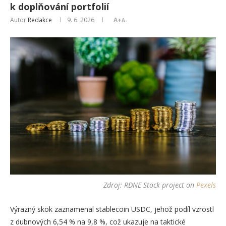
k doplňování portfolií
Autor
Redakce
9. 6. 2026
A+
A-
Zdroj:
RDNE Stock project
on
Pexels
Výrazný skok zaznamenal stablecoin USDC, jehož podíl vzrostl
z dubnových 6,54 % na 9,8 %, což ukazuje na taktické