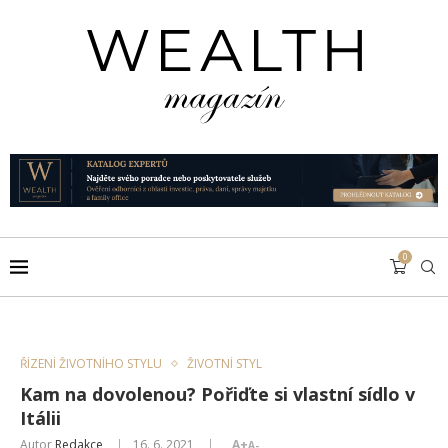
0
ŘÍZENÍ ŽIVOTNÍHO STYLU
ŽIVOTNÍ STYL
Kam na dovolenou? Pořiďte si vlastní sídlo v
Itálii
Autor
Redakce
16. 6. 2021
A+
A-