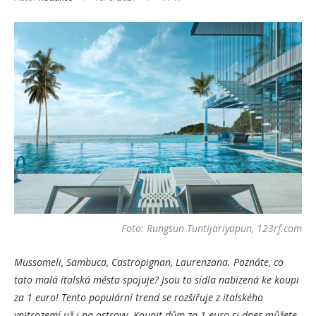
Foto: Rungsun Tuntijariyapun, 123rf.com
Mussomeli, Sambuca, Castropignan, Laurenzana. Poznáte, co
tato malá italská města spojuje? Jsou to sídla nabízená ke koupi
za 1
euro! Tento populární trend se rozšiřuje z italského
vnitrozemí už i na ostrovy. Koupit dům za
1
euro si dnes můžete