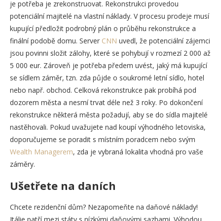
je potřeba je zrekonstruovat. Rekonstrukci provedou
potenciální majitelé na vlastní náklady. V procesu prodeje musí
kupující předložit podrobný plán o průběhu rekonstrukce a
finální podobě domu. Server
CNN
uvedl, že potenciální zájemci
jsou povinni složit zálohy, které se pohybují v rozmezí 2 000 až
5 000 eur. Zároveň je potřeba předem uvést, jaký má kupující
se sídlem záměr, tzn. zda půjde o soukromé letní sídlo, hotel
nebo např. obchod. Celková rekonstrukce pak probíhá pod
dozorem města a nesmí trvat déle než 3 roky. Po dokončení
rekonstrukce některá města požadují, aby se do sídla majitelé
nastěhovali. Pokud uvažujete nad koupí výhodného letoviska,
doporučujeme se poradit s místním poradcem nebo svým
Wealth Managerem
, zda je vybraná lokalita vhodná pro vaše
záměry.
Ušetřete na daních
Chcete rezidenční dům? Nezapomeňte na daňové náklady!
Itálie patří mezi státy s nízkými daňovými sazbami. Výhodou