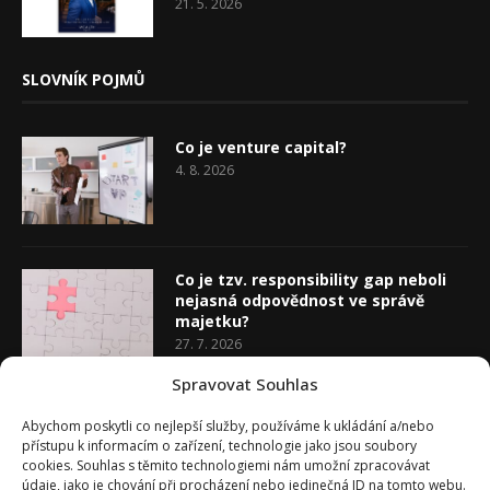
21. 5. 2026
SLOVNÍK POJMŮ
Co je venture capital?
4. 8. 2026
Co je tzv. responsibility gap neboli
nejasná odpovědnost ve správě
majetku?
27. 7. 2026
Spravovat Souhlas
Co je rozhodovací analýza
Abychom poskytli co nejlepší služby, používáme k ukládání a/nebo
20. 7. 2026
přístupu k informacím o zařízení, technologie jako jsou soubory
cookies. Souhlas s těmito technologiemi nám umožní zpracovávat
údaje, jako je chování při procházení nebo jedinečná ID na tomto webu.