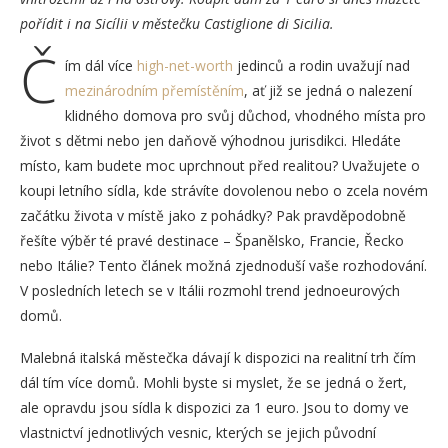
pořídit i na Sicílii v městečku
Castiglione di Sicilia.
Č
ím dál více
high-net-worth
jedinců a rodin uvažují nad
mezinárodním přemístěním
, ať již se jedná o nalezení
klidného domova pro svůj důchod, vhodného místa pro
život s dětmi nebo jen daňově výhodnou jurisdikci. Hledáte
místo, kam budete moc uprchnout před realitou? Uvažujete o
koupi letního sídla, kde strávíte dovolenou nebo o zcela novém
začátku života v místě jako z pohádky? Pak pravděpodobně
řešíte výběr té pravé destinace – Španělsko, Francie, Řecko
nebo Itálie? Tento článek možná zjednoduší vaše rozhodování.
V posledních letech se v Itálii rozmohl trend jednoeurových
domů.
Malebná italská městečka dávají k dispozici na realitní trh čím
dál tím více domů. Mohli byste si myslet, že se jedná o žert,
ale opravdu jsou sídla k dispozici za 1 euro. Jsou to domy ve
vlastnictví jednotlivých vesnic, kterých se jejich původní