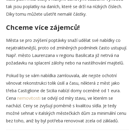
tak jsou poplatky na daních, které se drží na nízkých číslech.
Díky tomu můžete ušetřit nemalé částky.
Chceme více zájemců!
Města se pro zvýšení poptávky snaží udělat své nabídky co
nejatraktivnější, proto od zmíněných podmínek často ustupují.
Např. město Laurenzana v regionu Basilicata již netrvá na
požadavku na splacení zálohy nebo na nastěhování majitelů.
Pokud by se vám nabídka zamlouvala, ale nejste ochotní
věnovat rekonstrukci tolik úsilí a času, některá z měst jako
třeba Castiglione de Sicilia nabízí domy oceněné od 1 eura.
Cena
nemovitosti
se odvíjí od míry stavu, ve kterém se
nachází. Ceny se zvyšují poměrně s kvalitou sídla. Je tedy
možné sehnat v italských městečkách dům za minimální cenu
bez toho, aniž by byl potřeba renovovat zcela od základů.