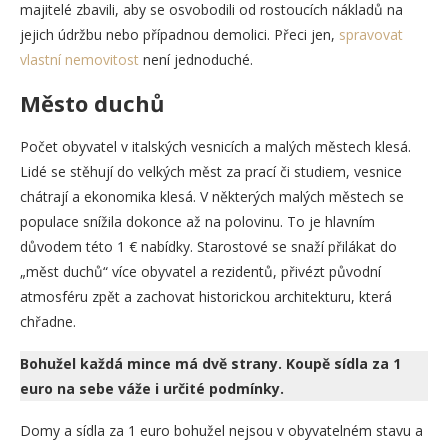
majitelé zbavili, aby se osvobodili od rostoucích nákladů na
jejich údržbu nebo případnou demolici. Přeci jen,
spravovat
vlastní nemovitost
není jednoduché.
Město duchů
Počet obyvatel v italských vesnicích a malých městech klesá.
Lidé se stěhují do velkých měst za prací či studiem, vesnice
chátrají a ekonomika klesá. V některých malých městech se
populace snížila dokonce až na polovinu. To je hlavním
důvodem této 1 € nabídky. Starostové se snaží přilákat do
„měst duchů“ více obyvatel a rezidentů, přivézt původní
atmosféru zpět a zachovat historickou architekturu, která
chřadne.
Bohužel každá mince má dvě strany. Koupě sídla za 1
euro na sebe váže i určité podmínky.
Domy a sídla za 1 euro bohužel nejsou v obyvatelném stavu a