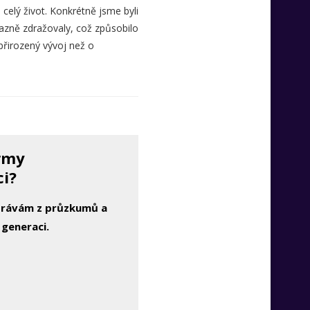
 celý život. Konkrétně jsme byli
azně zdražovaly, což způsobilo
přirozený vývoj než o
irmy
ci?
zprávám z průzkumů a
 generaci.