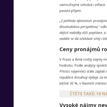
samozřejmě sehrává i inflace. P
pasivní příjem.
„Z pohledu výnosnosti pronájmů 
dlouhodobou perspektivu,“
odh
deficit nabídky vůči poptávce, 
nadále se dá očekávat silný růst
Ceny pronájmů ros
V Praze a Brně rostly nájmy me
hodnotu. Podle analýzy společn
Přesto nájemníci stále zaplatí
republice dosahují výdaje za t
běžně 30 %, v hlavních městech
ČTĚTE TAKÉ: 10 
Vysoké nájmy nev