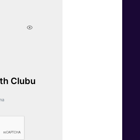
lth Clubu
ma