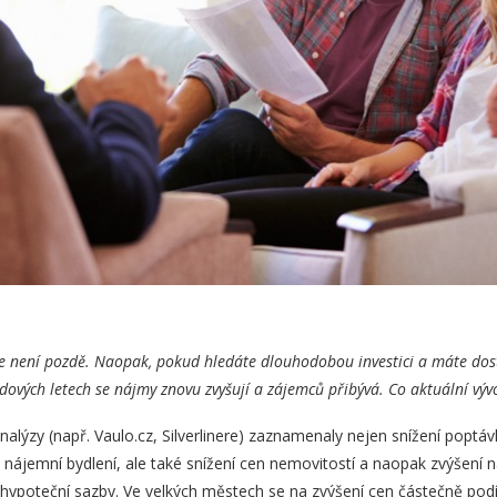
le není pozdě. Naopak, pokud hledáte dlouhodobou investici a máte dost
idových letech se nájmy znovu zvyšují a zájemců přibývá. Co aktuální vývo
alýzy (např. Vaulo.cz, Silverlinere) zaznamenaly nejen snížení poptá
nájemní bydlení, ale také snížení cen nemovitostí a naopak zvýšení
ypoteční sazby. Ve velkých městech se na zvýšení cen částečně podíle