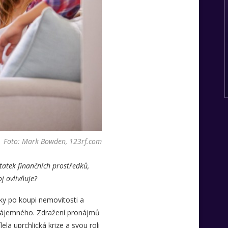
Foto: Mark Bowden, 123rf.com
atek finančních prostředků,
j ovlivňuje?
vky po koupi nemovitosti a
 nájemného. Zdražení pronájmů
la uprchlická krize a svou roli