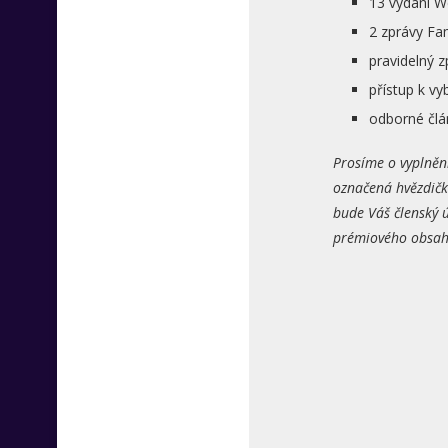
13 vydání W
2 zprávy Fa
pravidelný 
přístup k 
odborné člá
Prosíme o vyplněn
označená hvězdičk
bude Váš členský ú
prémiového obsahu