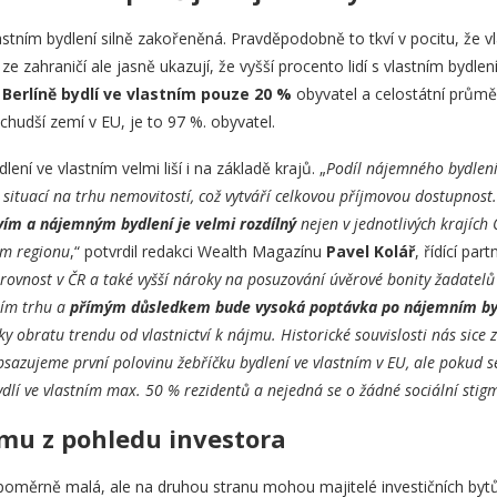
stním bydlení silně zakořeněná. Pravděpodobně to tkví v pocitu, že vl
ze zahraničí ale jasně ukazují, že vyšší procento lidí s vlastním bydl
erlíně bydlí ve vlastním pouze 20 %
obyvatel a celostátní průmě
hudší zemí v EU, je to 97 %. obyvatel.
ení ve vlastním velmi liší i na základě krajů. „
Podíl nájemného bydlení
 situací na trhu nemovitostí, což vytváří celkovou příjmovou dostupnos
ím a nájemným bydlení je velmi rozdílný
nejen v jednotlivých krajích 
ém regionu
,“ potvrdil redakci Wealth Magazínu
Pavel Kolář
, řídící par
erovnost v ČR a také vyšší nároky na posuzování úvěrové bonity žadatelů
ním trhu a
přímým důsledkem bude vysoká poptávka po nájemním by
ky obratu trendu od vlastnictví k nájmu. Historické souvislosti nás sice
 obsazujeme první polovinu žebříčku bydlení ve vlastním v EU, ale poku
dlí ve vlastním max. 50 % rezidentů a nejedná se o žádné sociální stig
mu z pohledu investora
oměrně malá, ale na druhou stranu mohou majitelé investičních bytů