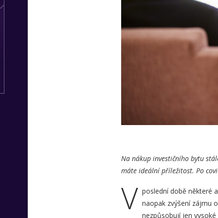
Na nákup investičního bytu stá
máte ideální příležitost. Po cov
V
poslední době některé an
naopak zvýšení zájmu o 
nezpůsobují jen vysoké h