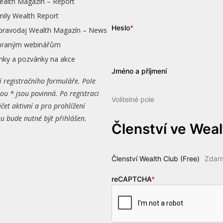
ealth Magazín – Report
mily Wealth Report
Heslo
*
zpravodaj Wealth Magazín – News
vybraným webinářům
nky a pozvánky na akce
Jméno a příjmení
í registračního formuláře. Pole
ou * jsou povinná. Po registraci
Volitelné pole
čet aktivní a pro prohlížení
 bude nutné být přihlášen.
Členství ve Wea
Členství Wealth Club (Free)
Zdar
reCAPTCHA
*