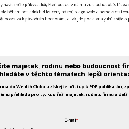
navíc mělo přibývat lidí, kteří budou v nájmu žít dlouhodobě, třeba i
, ale během posledních 4 let ceny nájmů stagnovaly a nemovitosti výr
ět posouvá k původním hodnotám, a tak jde podle analytiků spíše o 
íte majetek, rodinu nebo budoucnost f
hledáte v těchto tématech lepší orienta
arma do Wealth Clubu a získejte přístup k PDF publikacím, 
ému přehledu pro ty, kdo řeší majetek, rodinu, firmu a další
E-mail
*