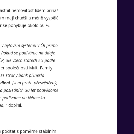
astnit nemovitost lidem přináší
ením mají chudší a méně vyspělé
r se pohybuje okolo 50 %.
 v bytovém systému v ČR přímo
t. Pokud se podíváme na údaje
ČR, ale všech státech EU podle
tner společnosti Multi Family
 ze strany bank přinesla
dlení.
Jsem proto přesvědčený,
 za posledních 30 let podvědomě
d se podíváme na Německo,
ma
, “ doplnil.
 počítat s poměrně stabilním