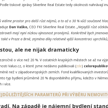
odle tiskové zprávy Silverline Real Estate tedy okolnosti nahrávají inv
vidíme prostor pro další růst nájmů, a to až o 30 % vůči současné hladi
aduje
Dan Vaško,
CEO FKI Silverline Real Estate.
„Nejvyšší růst očeká
a zároveň mají nyní nízkou výnosnost pronájmů. Konkrétně bych jmenoval
 také v Praze a Brně, zejména díky relativně vyšší koncentraci uprchlíků
tou, ale ne nijak dramaticky
ziročně o více než 20 %. V ostatních krajských městech se až na výj
osti Valuo.cz, o které jsme nedávno publikovali (
zde
)
celorepubliko
 méně než v západoevropských zemích. Fond kvalifikovaných investorů 
ento typ bydlení průměrně 20 % disponibilního příjmu, kdežto v Německ
 i více.
NEJDŮLEŽITĚJŠÍCH PARAMTERŮ PŘI VÝBĚRU NEMOVI
adí. Na západě je nájemní bydlení sta