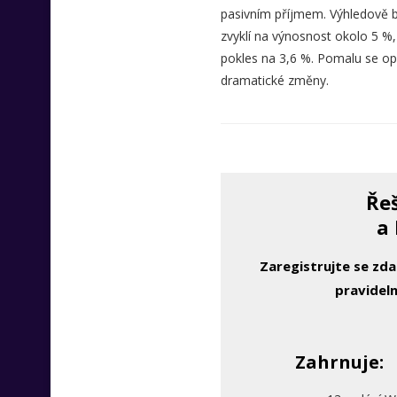
pasivním příjmem. Výhledově by 
zvyklí na výnosnost okolo 5 %
pokles na 3,6 %. Pomalu se op
dramatické změny.
Řeš
a 
Zaregistrujte se zd
pravideln
Zahrnuje: