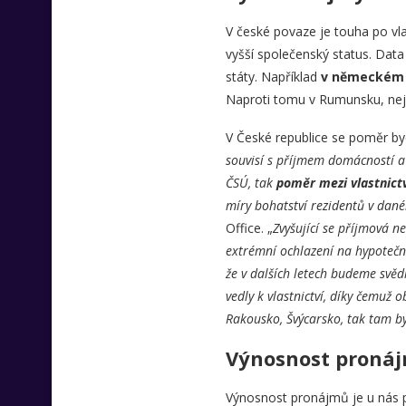
V české povaze je touha po vla
vyšší společenský status. Data 
státy. Například
v německém B
Naproti tomu v Rumunsku, nejc
V České republice se poměr bydl
souvisí s příjmem domácností a
ČSÚ, tak
poměr mezi vlastnictv
míry bohatství rezidentů v dan
Office. „
Zvyšující se příjmová n
extrémní ochlazení na hypoteč
že v dalších letech budeme svěd
vedly k vlastnictví, díky čemuž
Rakousko, Švýcarsko, tak tam by
Výnosnost pronáj
Výnosnost pronájmů je u nás p