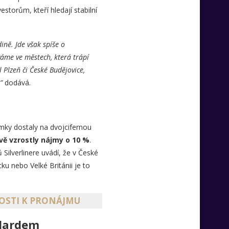
estorům, kteří hledají stabilní
ně. Jde však spíše o
váme ve městech, která trápí
 Plzeň či České Budějovice,
,”
dodává.
imky dostaly na dvojcifernou
vě vzrostly nájmy o 10 %
.
Silverlinere uvádí, že v České
u nebo Velké Británii je to
TOSTI K PRONÁJMU
ndardem