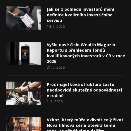
Jak se z pohledu investorů mění
definice kvalitního investičního
servisu
14. 7. 2026
Vyšlo nové číslo Wealth Magazín –
Reportu s přehledem fondů
kvalifikovaných investorů v ČR v roce
2026
21. 5. 2026
Proč majetková struktura často
neodpovídá skutečné odpovědnosti
v rodině
1. 7. 2026
Vzkaz, který může ovlivnit celý život.
Nová filmová série otevírá téma
toho, co předáváme dalším