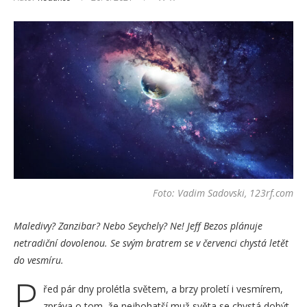
Foto: Vadim Sadovski, 123rf.com
Maledivy? Zanzibar? Nebo Seychely? Ne! Jeff Bezos plánuje
netradiční dovolenou. Se svým bratrem se v červenci chystá letět
do vesmíru.
P
řed pár dny prolétla světem, a brzy proletí i vesmírem,
zpráva o tom, že nejbohatší muž světa se chystá dobýt