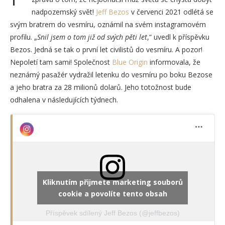
nadpozemský svět!
Jeff Bezos
v červenci 2021 odlétá se
svým bratrem do vesmíru, oznámil na svém instagramovém
profilu. „
Snil jsem o tom již od svých pěti let
,“ uvedl k příspěvku
Bezos. Jedná se tak o první let civilistů do vesmíru. A pozor!
Nepoletí tam sami! Společnost
Blue Origin
informovala, že
neznámý pasažér vydražil letenku do vesmíru po boku Bezose
a jeho bratra za 28 milionů dolarů. Jeho totožnost bude
odhalena v následujících týdnech.
Kliknutím přijmete marketing souborů
cookie a povolíte tento obsah
Příspěvek sdílený Jeff Bezos (@jeffbezos)