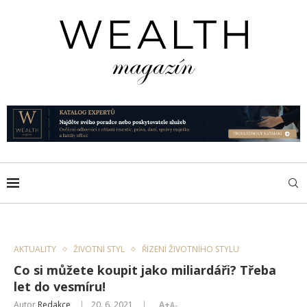
AKTUALITY
ŽIVOTNÍ STYL
ŘÍZENÍ ŽIVOTNÍHO STYLU
Co si můžete koupit jako miliardáři? Třeba
let do vesmíru!
Autor
Redakce
20. 6. 2021
A+
A-