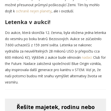
možné přesunout průmysl poškozující Zemi. Tím by mohlo
dojít k
ochraně nejen planety
, ale i ovzduší.
Letenka v aukci!
Do aukce, která skončila 12. června, byla vložena jedna letenka
do vesmíru po boku bratrů Bezosových. Aukce se zúčastnilo
7.600 uchazečů z 159 zemí světa. Letenka se nakonec
vydražila za neuvěřitelných 28 milionů USD (v přepočtu cca
600 milionů Kč). Výtěžek z aukce bude věnován
nadaci
Club for
the Future. Nadace založená společností Blue Origin vznikla,
aby inspirovala další generace pro kariéru v STEM. Vizí je, že
naši potomci budou mít snahu vymýšlet alternativy života ve
vesmíru.
Řešíte majetek, rodinu nebo