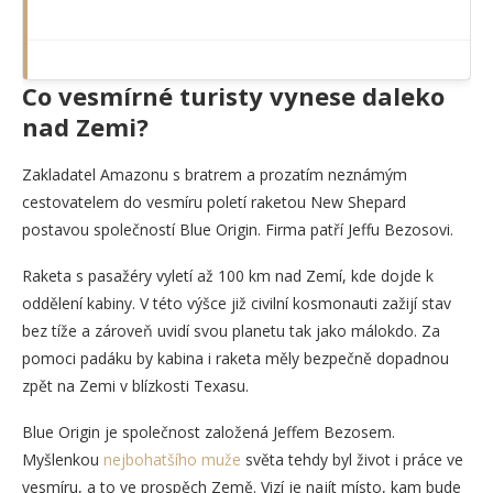
Co vesmírné turisty vynese daleko
nad Zemi?
Zakladatel Amazonu s bratrem a prozatím neznámým
cestovatelem do vesmíru poletí raketou New Shepard
postavou společností Blue Origin. Firma patří Jeffu Bezosovi.
Raketa s pasažéry vyletí až 100 km nad Zemí, kde dojde k
oddělení kabiny. V této výšce již civilní kosmonauti zažijí stav
bez tíže a zároveň uvidí svou planetu tak jako málokdo. Za
pomoci padáku by kabina i raketa měly bezpečně dopadnou
zpět na Zemi v blízkosti Texasu.
Blue Origin je společnost založená Jeffem Bezosem.
Myšlenkou
nejbohatšího muže
světa tehdy byl život i práce ve
vesmíru, a to ve prospěch Země. Vizí je najít místo, kam bude