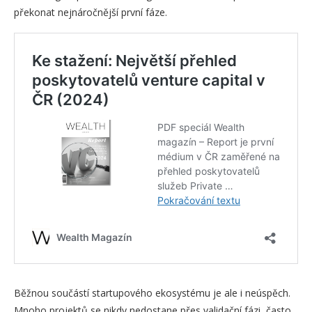
překonat nejnáročnější první fáze.
Běžnou součástí startupového ekosystému je ale i neúspěch.
Mnoho projektů se nikdy nedostane přes validační fázi, často