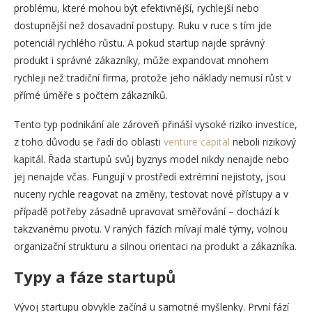
problému, které mohou být efektivnější, rychlejší nebo
dostupnější než dosavadní postupy. Ruku v ruce s tím jde
potenciál rychlého růstu. A pokud startup najde správný
produkt i správné zákazníky, může expandovat mnohem
rychleji než tradiční firma, protože jeho náklady nemusí růst v
přímé úměře s počtem zákazníků.
Tento typ podnikání ale zároveň přináší vysoké riziko investice,
z toho důvodu se řadí do oblasti
venture capital
neboli rizikový
kapitál. Řada startupů svůj byznys model nikdy nenajde nebo
jej nenajde včas. Fungují v prostředí extrémní nejistoty, jsou
nuceny rychle reagovat na změny, testovat nové přístupy a v
případě potřeby zásadně upravovat směřování – dochází k
takzvanému pivotu. V raných fázích mívají malé týmy, volnou
organizační strukturu a silnou orientaci na produkt a zákazníka.
Typy a fáze startupů
Vývoj startupu obvykle začíná u samotné myšlenky. První fází