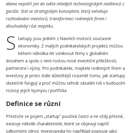
dávno nepatří jen do světa mladých technologických nadšenců z
garáže. Stal se strategickým konceptem, který ovlivňuje
rozhodování investorů, transformaci rodinných firem i
dlouhodobý růst majetku.
S
tartupy jsou jedním z hlavních motorů současné
ekonomiky. Z malých podnikatelských projektů můžou
během několika let vzniknout firmy s globálním
dosahem a spolu s nimi rostou nové investiční příležitosti,
partnerství i výzvy. Pro podnikatele, majitele rodinných firem a
investory je proto stále důležitější rozumět tomu, jak startupy
skutečně fungují a proč můžou sehrát zásadní roli v budoucím
rozvoji jejich byznysu i portfolia.
Definice se různí
Přestože se pojem „startup“ používá často a ne vždy přesně,
existuje několik charakteristik, které se objevují napříč
odbornými zdroji. Investopedia ho například popisuje jako