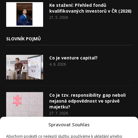
Ke stažení: Přehled fondů
kvalifikovaných investorů v ČR (2026)
21. 5. 2026
SLOVNÍK POJMŮ
Co je venture capital?
4. 8. 2026
Co je tzv. responsibility gap neboli
nejasná odpovědnost ve správě
majetku?
27. 7. 2026
Spravovat Souhlas
Co je rozhodovací analýza
Abychom poskytli co nejlepší služby, používáme k ukládání a/nebo