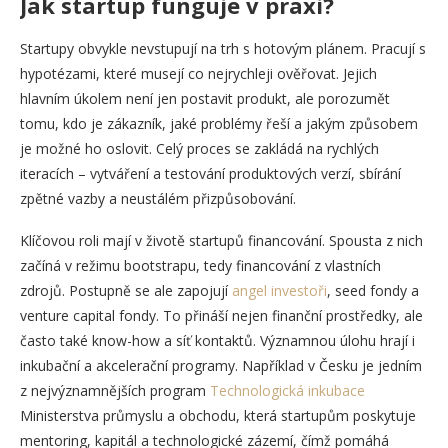
Jak startup funguje v praxi?
Startupy obvykle nevstupují na trh s hotovým plánem. Pracují s
hypotézami, které musejí co nejrychleji ověřovat. Jejich
hlavním úkolem není jen postavit produkt, ale porozumět
tomu, kdo je zákazník, jaké problémy řeší a jakým způsobem
je možné ho oslovit. Celý proces se zakládá na rychlých
iteracích – vytváření a testování produktových verzí, sbírání
zpětné vazby a neustálém přizpůsobování.
Klíčovou roli mají v životě startupů financování. Spousta z nich
začíná v režimu bootstrapu, tedy financování z vlastních
zdrojů. Postupně se ale zapojují
angel investoři
, seed fondy a
venture capital fondy. To přináší nejen finanční prostředky, ale
často také know-how a síť kontaktů. Významnou úlohu hrají i
inkubační a akcelerační programy. Například v Česku je jedním
z nejvýznamnějších program
Technologická inkubace
Ministerstva průmyslu a obchodu, která startupům poskytuje
mentoring, kapitál a technologické zázemí, čímž pomáhá