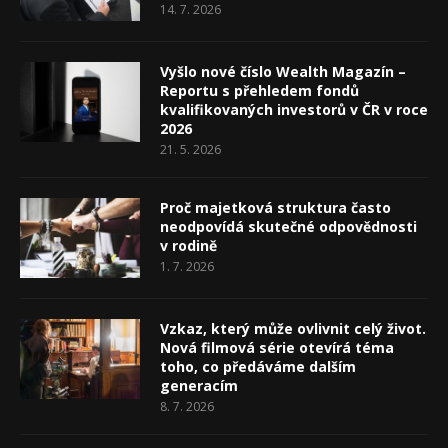
14. 7. 2026
Vyšlo nové číslo Wealth Magazín –
Reportu s přehledem fondů
kvalifikovaných investorů v ČR v roce
2026
21. 5. 2026
Proč majetková struktura často
neodpovídá skutečné odpovědnosti
v rodině
1. 7. 2026
Vzkaz, který může ovlivnit celý život.
Nová filmová série otevírá téma
toho, co předáváme dalším
generacím
8. 7. 2026