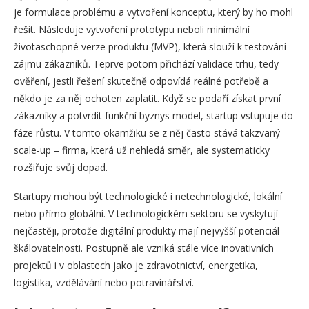
je formulace problému a vytvoření konceptu, který by ho mohl
řešit. Následuje vytvoření prototypu neboli minimální
životaschopné verze produktu (MVP), která slouží k testování
zájmu zákazníků. Teprve potom přichází validace trhu, tedy
ověření, jestli řešení skutečně odpovídá reálné potřebě a
někdo je za něj ochoten zaplatit. Když se podaří získat první
zákazníky a potvrdit funkční byznys model, startup vstupuje do
fáze růstu. V tomto okamžiku se z něj často stává takzvaný
scale-up – firma, která už nehledá směr, ale systematicky
rozšiřuje svůj dopad.
Startupy mohou být technologické i netechnologické, lokální
nebo přímo globální. V technologickém sektoru se vyskytují
nejčastěji, protože digitální produkty mají nejvyšší potenciál
škálovatelnosti. Postupně ale vzniká stále více inovativních
projektů i v oblastech jako je zdravotnictví, energetika,
logistika, vzdělávání nebo potravinářství.