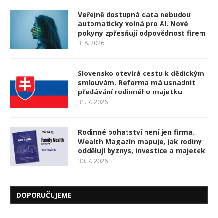
Veřejně dostupná data nebudou
automaticky volná pro AI. Nové
pokyny zpřesňují odpovědnost firem
3. 8. 2026
Slovensko otevírá cestu k dědickým
smlouvám. Reforma má usnadnit
předávání rodinného majetku
31. 7. 2026
Rodinné bohatství není jen firma.
Wealth Magazín mapuje, jak rodiny
oddělují byznys, investice a majetek
30. 7. 2026
DOPORUČUJEME