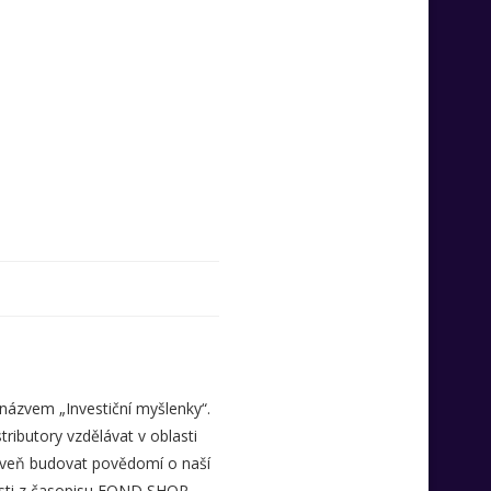
 názvem „Investiční myšlenky“.
ributory vzdělávat v oblasti
ároveň budovat povědomí o naší
osti z časopisu FOND SHOP,