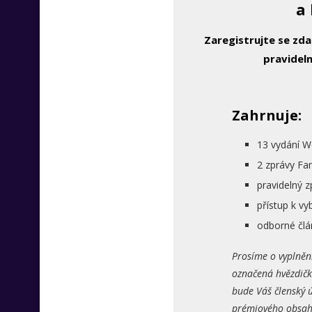
a 
Zaregistrujte se zd
pravideln
Zahrnuje:
13 vydání W
2 zprávy Fa
pravidelný 
přístup k 
odborné člá
Prosíme o vyplněn
označená hvězdičk
bude Váš členský ú
prémiového obsahu