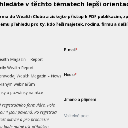
hledáte v těchto tématech lepší orienta
arma do Wealth Clubu a získejte přístup k PDF publikacím, 
ému přehledu pro ty, kdo řeší majetek, rodinu, firmu a další
E-mail
*
ealth Magazín – Report
mily Wealth Report
Heslo
*
zpravodaj Wealth Magazín – News
vybraným webinářům
nky a pozvánky na akce
Jméno a příjmení
í registračního formuláře. Pole
ou * jsou povinná. Po registraci
Volitelné pole
čet aktivní a pro prohlížení
 bude nutné být přihlášen.