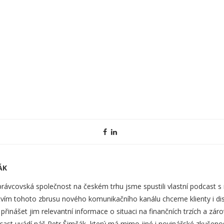
ÁK
právcovská společnost na českém trhu jsme spustili vlastní podcast s
vím tohoto zbrusu nového komunikačního kanálu chceme klienty i dist
 přinášet jim relevantní informace o situaci na finančních trzích a z
cast uvádí náš Petr Šimčák, který má mimo jiné i novinářské zkušen