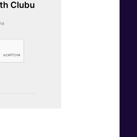
lth Clubu
ma