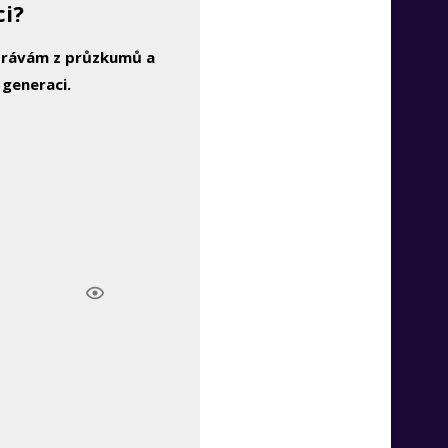
ci?
zprávám z průzkumů a
 generaci.