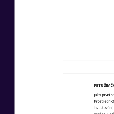
PETR ŠIMČ
Jako první s
Prostřednict
investování,
značce. Pod