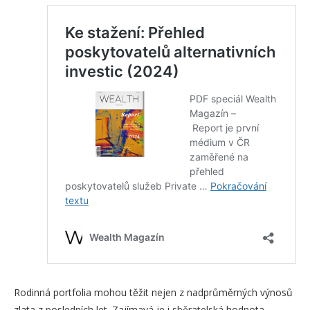
Rodinná portfolia mohou těžit nejen z nadprůměrných výnosů
zlata z posledních let. Zajímavá je i sběratelská hodnota