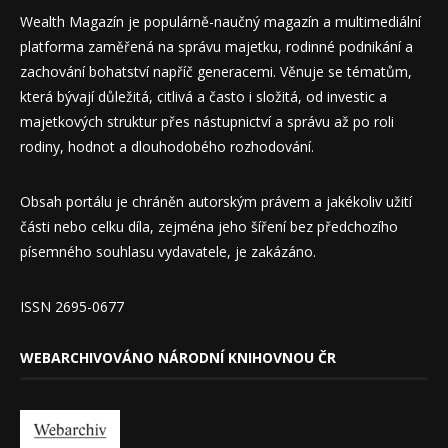
Wealth Magazín je populárně-naučný magazín a multimediální
platforma zaměřená na správu majetku, rodinné podnikání a
zachování bohatství napříč generacemi. Věnuje se tématům,
která bývají důležitá, citlivá a často i složitá, od investic a
majetkových struktur přes nástupnictví a správu až po roli
rodiny, hodnot a dlouhodobého rozhodování.
Obsah portálu je chráněn autorským právem a jakékoliv užití
části nebo celku díla, zejména jeho šíření bez předchozího
písemného souhlasu vydavatele, je zakázáno.
ISSN 2695-0677
WEBARCHIVOVÁNO NÁRODNÍ KNIHOVNOU ČR