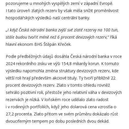
pozorujeme u mnohých vyspělých zemí v západní Evropě.
I tato úroveň zlatých rezerv by však měla snížit proměnlivost
hospodářských výsledků naší centrální banky.
„I když Česká národní banka zvýší své zlaté rezervy na 100 tun,
stále budou tvořit méně než 6 procent devizových rezerv,“
říká
hlavní ekonom BHS Štěpán Křeček.
Podle předběžných údajů dosáhla Česká národní banka v roce
2024 rekordního zisku ve výši 154,8 miliardy korun. K tomuto
výsledku napomohla změna struktury devizových rezerv, kde
větší roli hrají především akciové tituly. Ty tvoří přibližně 22
procent devizových rezerv. Zlato v tomto ohledu rovněž
sehrálo pozitivní roli, přestože jeho relativní váha v devizových
rezervách je nízká. V loňském roce udělalo zlato radost
i v rodinných portfoliích, když jeho dolarová cena vzrostla o
27,2 procenta. Zlato přitom ve svém průměru dokázalo růst
dvouciferným tempem po dobu posledních dvou dekád.