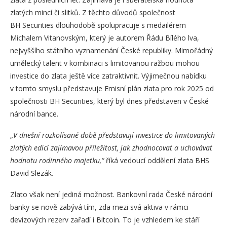
zlatých mincí či slitků. Z těchto důvodů společnost
BH Securities dlouhodobě spolupracuje s medailérem
Michalem Vitanovským, který je autorem Řádu Bílého lva,
nejvyššího státního vyznamenání České republiky. Mimořádný
umělecký talent v kombinaci s limitovanou ražbou mohou
investice do zlata ještě více zatraktivnit. Výjimečnou nabídku
v tomto smyslu představuje Emisní plán zlata pro rok 2025 od
společnosti BH Securities, který byl dnes představen v České
národní bance.
„
V dnešní rozkolísané době představují investice do limitovaných
zlatých edicí zajímavou příležitost, jak zhodnocovat a uchovávat
hodnotu rodinného majetku,“
říká vedoucí oddělení zlata BHS
David Slezák
.
Zlato však není jediná možnost. Bankovní rada České národní
banky se nově zabývá tím, zda mezi svá aktiva v rámci
devizových rezerv zařadí i Bitcoin. To je vzhledem ke stáří