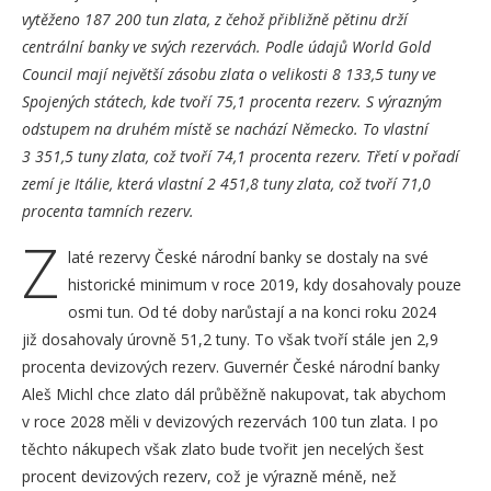
vytěženo 187 200 tun zlata, z čehož přibližně pětinu drží
centrální banky ve svých rezervách. Podle údajů World Gold
Council mají největší zásobu zlata o velikosti 8 133,5 tuny ve
Spojených státech, kde tvoří 75,1 procenta rezerv. S výrazným
odstupem na druhém místě se nachází Německo. To vlastní
3 351,5 tuny zlata, což tvoří 74,1 procenta rezerv. Třetí v pořadí
zemí je Itálie, která vlastní 2 451,8 tuny zlata, což tvoří 71,0
procenta tamních rezerv.
Z
laté rezervy České národní banky se dostaly na své
historické minimum v roce 2019, kdy dosahovaly pouze
osmi tun. Od té doby narůstají a na konci roku 2024
již dosahovaly úrovně 51,2 tuny. To však tvoří stále jen 2,9
procenta devizových rezerv. Guvernér České národní banky
Aleš Michl chce zlato dál průběžně nakupovat, tak abychom
v roce 2028 měli v devizových rezervách 100 tun zlata. I po
těchto nákupech však zlato bude tvořit jen necelých šest
procent devizových rezerv, což je výrazně méně, než