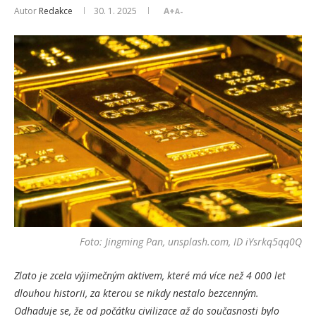
Autor
Redakce
30. 1. 2025
A+
A-
Foto: Jingming Pan, unsplash.com, ID iYsrkq5qq0Q
Zlato je zcela výjimečným aktivem, které má více než 4 000 let
dlouhou historii, za kterou se nikdy nestalo bezcenným.
Odhaduje se, že od počátku civilizace až do současnosti bylo