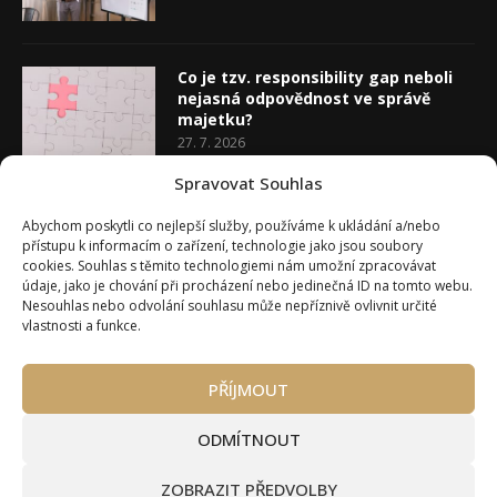
Co je tzv. responsibility gap neboli
nejasná odpovědnost ve správě
majetku?
27. 7. 2026
Spravovat Souhlas
Co je rozhodovací analýza
Abychom poskytli co nejlepší služby, používáme k ukládání a/nebo
20. 7. 2026
přístupu k informacím o zařízení, technologie jako jsou soubory
cookies. Souhlas s těmito technologiemi nám umožní zpracovávat
údaje, jako je chování při procházení nebo jedinečná ID na tomto webu.
Nesouhlas nebo odvolání souhlasu může nepříznivě ovlivnit určité
vlastnosti a funkce.
PŘÍJMOUT
Úvod
O Wealth Magazínu
Můj účet
Slovník pojmů
Kontakty
Máte zájem o spolupráci?
ODMÍTNOUT
Pravidla používání webu wmag.cz
Všeobecné obchodní podmínky
ZOBRAZIT PŘEDVOLBY
Ke stažení (partneři a autoři)