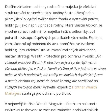
Dalším základem ochrany rodinného majetku je efektivní
strukturování rodinných aktiv. Rodiny často užívají nebo
přemýšlení o využití svěřenských fondů a vystavění (mikro)
holdingu, jako např. v případě rodiny, která vlastní Albixon. Je
vhodné správu rodinného majetku řešit s odborníky, což
potvrdili i zástupci úspěšných podnikatelských rodin. Experti s
vámi zkonzultují rodinnou ústavu, pomůžou se vznikem
holdingu pro efektivní strukturování rodinných aktiv nebo
nastaví strategii Wealth Protection pro ochranu investic. „
Na
základě principů Wealth Protection se jeví správnější nemít
všechna aktiva jen v Česku. Nemít většinu aktiv v jednom, ve dvou
nebo ve třech podnicích, ale raději ve stovkách úspěšných firem.
A nemít všechno zajištěné do české koruny, ale rozdělené do
různých světových měn
,“ vysvětlili experti z
Fichtner Wealth
Managers
strategii pro ochranu portfolia.
V nejnovějším čísle Wealth Magazín – Premium naleznete
exkluzivní rozhovory se zástupci známých podnikatelských