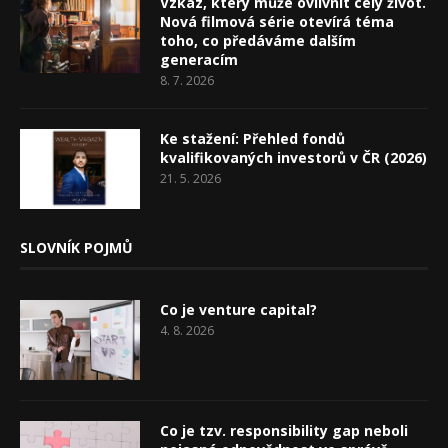
Vzkaz, který může ovlivnit celý život.
Nová filmová série otevírá téma
toho, co předáváme dalším
generacím
8. 7. 2026
Ke stažení: Přehled fondů
kvalifikovaných investorů v ČR (2026)
21. 5. 2026
SLOVNÍK POJMŮ
Co je venture capital?
4. 8. 2026
Co je tzv. responsibility gap neboli