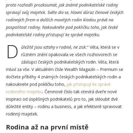
proto rozhodli prozkoumat, jak známé podnikatelské rodiny
spravují svůj majetek. Světe div se, hlavní důraz členové českých
rodinných firem a dalších movitých rodin kladou právě na
pospolitost rodiny. Nakoukněte pod pokličku toho, jak české
podnikatelské rodiny přistupují ke správě majetku.
D
ůležité jsou vztahy v rodině, ne zisk.
“ Věta, která se v
různém znění opakovala ve všech rozhovorech se
zástupci českých podnikatelských rodin. Věta, která
mluví za vše. V aktuálním čísle Wealth Magazín – Premium se
dočtete příběhy 4 známých českých podnikatelských rodin a
nakouknete pod pokličku toho,
jak přistupují ke správě
rodinného majetku
. Červnové číslo tak otevírá dveře nové
inspiraci od úspěšných podnikatelů pro to, jak skloubit dvě
důležité entity – rodinu a business, a jak efektivně spravovat
rodinný majetek.
Rodina až na první místě