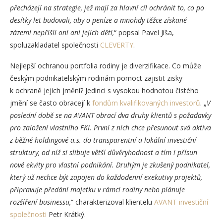
přecházejí na strategie, jež mají za hlavní cíl ochránit to, co po
desítky let budovali, aby o peníze a mnohdy těžce získané
zázemí nepřišli oni ani jejich děti,
“ popsal Pavel Jíša,
spoluzakladatel společnosti
CLEVERTY
.
Nejlepší ochranou portfolia rodiny je diverzifikace. Co může
českým podnikatelským rodinám pomoct zajistit zisky
k ochraně jejich jmění? Jedinci s vysokou hodnotou čistého
jmění se často obracejí k
fondům kvalifikovaných investorů
. „
V
poslední době se na AVANT obrací dva druhy klientů s požadavky
pro založení vlastního FKI. První z nich chce přesunout svá aktiva
z běžné holdingové a.s. do transparentní a lokální investiční
struktury, od níž si slibuje větší důvěryhodnost a tím i přísun
nové ekvity pro vlastní podnikání. Druhým je zkušený podnikatel,
který už nechce být zapojen do každodenní exekutivy projektů,
připravuje předání majetku v rámci rodiny nebo plánuje
rozšíření businessu,
“ charakterizoval klientelu
AVANT investiční
společnosti
Petr Krátký.