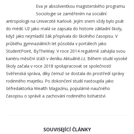
Eva je absolventkou magisterského programu
Sociologie se zaměřením na sociální
antropologii na Univerzitě Karlově. Jejím snem vždy bylo psát
do médií. Už jako malá se zapsala do historie základní školy,
když jako nejmladší žák přispívala do školního časopisu. V
průběhu gymnaziálních let působila v portálech jako
StudentPoint, ByTheWay. V roce 2014 regulérně zahájila svou
kariéru měsíční stáží v deníku Aktuálně.cz. Během studií vysoké
školy začala v roce 2018 spolupracovat se společností
Svěřenská správa, díky čemuž se dostala do prostředí správy
rodinného majetku. Po dokončení studií nastoupila jako
šéfredaktorka Wealth Magazínu, populárně-naučného
časopisu o správě a zachování rodinného bohatství.
SOUVISEJÍCÍ ČLÁNKY