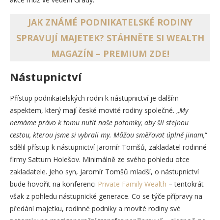
JAK ZNÁMÉ PODNIKATELSKÉ RODINY
SPRAVUJÍ MAJETEK? STÁHNĚTE SI WEALTH
MAGAZÍN – PREMIUM ZDE!
Nástupnictví
Přístup podnikatelských rodin k nástupnictví je dalším
aspektem, který mají české movité rodiny společné. „
My
nemáme právo k tomu nutit naše potomky, aby šli stejnou
cestou, kterou jsme si vybrali my. Můžou směřovat úplně jinam,
“
sdělil přístup k nástupnictví Jaromír Tomšů, zakladatel rodinné
firmy Satturn Holešov. Minimálně ze svého pohledu otce
zakladatele. Jeho syn, Jaromír Tomšů mladší, o nástupnictví
bude hovořit na konferenci
Private Family Wealth
– tentokrát
však z pohledu nástupnické generace. Co se týče přípravy na
předání majetku, rodinné podniky a movité rodiny své