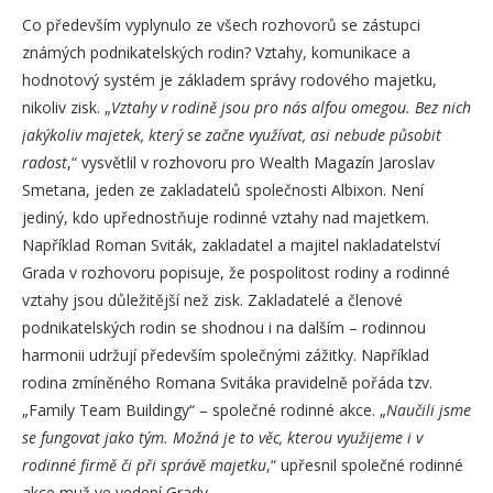
Co především vyplynulo ze všech rozhovorů se zástupci
známých podnikatelských rodin? Vztahy, komunikace a
hodnotový systém je základem správy rodového majetku,
nikoliv zisk. „
Vztahy v rodině jsou pro nás alfou omegou. Bez nich
jakýkoliv majetek, který se začne využívat, asi nebude působit
radost
,“ vysvětlil v rozhovoru pro Wealth Magazín Jaroslav
Smetana, jeden ze zakladatelů společnosti Albixon. Není
jediný, kdo upřednostňuje rodinné vztahy nad majetkem.
Například Roman Sviták, zakladatel a majitel nakladatelství
Grada v rozhovoru popisuje, že pospolitost rodiny a rodinné
vztahy jsou důležitější než zisk. Zakladatelé a členové
podnikatelských rodin se shodnou i na dalším – rodinnou
harmonii udržují především společnými zážitky. Například
rodina zmíněného Romana Svitáka pravidelně pořáda tzv.
„Family Team Buildingy“ – společné rodinné akce. „
Naučili jsme
se fungovat jako tým. Možná je to věc, kterou využijeme i v
rodinné firmě či při správě majetku
,“ upřesnil společné rodinné
akce muž ve vedení Grady.