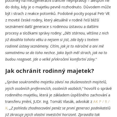
potomky na mezigenerační transfer nepřipravují – alespoň ne
do doby, kdy je o majetku pevně rozhodnuto. Důvodem může
být i strach z reakce potomků. Podobné pocity popsal Petr Vít
z movité české rodiny, který aktuálně v rodině řeší bližší
seznámení další generace s rodinnou ústavou a dalšími
procesy a složkami správy rodiny: „
Děti stárnou, většina z nich
již dosáhla tohoto věku a nejsem si jist, zda byly s textem
rodinné ústavy seznámeny. Cítím, jak je to náročné a ani mě
samotnému se do toho nechce. Jako bych měl strach, jak na to
budou reagovat. Jde o velké překročení komfortní zóny.
“
Jak ochránit rodinný majetek?
„Správa soukromého majetku závisí na zkušenostech majitelů,
jejich osobních preferencích, osobních vazbách,“
hovořil o správě
rodinného majetku, která je základem úspěšného zachování a
transferu jmění, JUDr. Ing. Tomáš Vlasák, advokát z
AK P / R /
K
.
„Z pohledu zhodnocování peněz se první generaci podnikatelů
již zkracuje jejich vlastní investiční horizont. Zpravidla tak