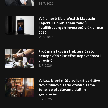
14. 7. 2026
Vyšlo nové číslo Wealth Magazín –
Reportu s přehledem fondů
kvalifikovaných investorů v ČR v roce
2026
21. 5. 2026
Proč majetková struktura často
neodpovídá skutečné odpovědnosti
v rodině
1. 7. 2026
Vzkaz, který může ovlivnit celý život.
Nová filmová série otevírá téma
toho, co předáváme dalším
generacím
8. 7. 2026