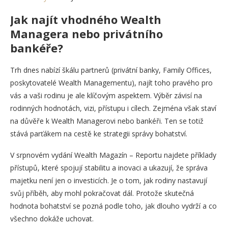
Jak najít vhodného Wealth
Managera nebo privátního
bankéře?
Trh dnes nabízí škálu partnerů (privátní banky, Family Offices,
poskytovatelé Wealth Managementu), najít toho pravého pro
vás a vaši rodinu je ale klíčovým aspektem. Výběr závisí na
rodinných hodnotách, vizi, přístupu i cílech. Zejména však staví
na důvěře k Wealth Managerovi nebo bankéři. Ten se totiž
stává parťákem na cestě ke strategii správy bohatství.
V srpnovém vydání Wealth Magazín – Reportu najdete příklady
přístupů, které spojují stabilitu a inovaci a ukazují, že správa
majetku není jen o investicích. Je o tom, jak rodiny nastavují
svůj příběh, aby mohl pokračovat dál. Protože skutečná
hodnota bohatství se pozná podle toho, jak dlouho vydrží a co
všechno dokáže uchovat.