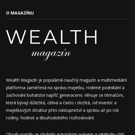
O MAGAZÍNU
Wealth Magazín je populárně-naučný magazín a multimediální
platforma zaměřená na správu majetku, rodinné podnikání a
zachování bohatství napříč generacemi. Věnuje se tématům,
která bývají důležitá, citlivá a často i složitá, od investic a
majetkových struktur přes nástupnictví a správu až po roli
rodiny, hodnot a dlouhodobého rozhodování.
Obsah portálu je chráněn autorským právem a jakékoliv užití