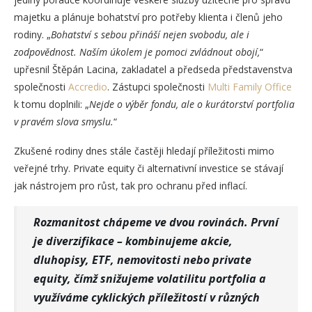
majetku a plánuje bohatství pro potřeby klienta i členů jeho
rodiny. „
Bohatství s sebou přináší nejen svobodu, ale
i
zodpovědnost. Naším úkolem je pomoci zvládnout obojí,
“
upřesnil Štěpán Lacina, zakladatel a předseda představenstva
společnosti
Accredio
. Zástupci společnosti
Multi Family Office
k tomu doplnili: „
Nejde o výběr fondu, ale o kurátorství portfolia
v pravém slova smyslu.
“
Zkušené rodiny dnes stále častěji hledají příležitosti mimo
veřejné trhy. Private equity či alternativní investice se stávají
jak nástrojem pro růst, tak pro ochranu před inflací.
Rozmanitost chápeme ve dvou rovinách. První
je diverzifikace – kombinujeme akcie,
dluhopisy, ETF, nemovitosti nebo private
equity, čímž snižujeme volatilitu portfolia a
využíváme cyklických příležitostí v různých