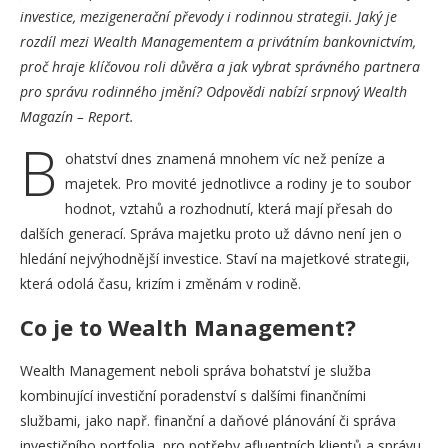
investice, mezigenerační převody i rodinnou strategii. Jaký je
rozdíl mezi Wealth Managementem a privátním bankovnictvím,
proč hraje klíčovou roli důvěra a jak vybrat správného partnera
pro správu rodinného jmění? Odpovědi nabízí srpnový Wealth
Magazín – Report.
B
ohatství dnes znamená mnohem víc než peníze a
majetek. Pro movité jednotlivce a rodiny je to soubor
hodnot, vztahů a rozhodnutí, která mají přesah do
dalších generací. Správa majetku proto už dávno není jen o
hledání nejvýhodnější investice. Staví na majetkové strategii,
která odolá času, krizím i změnám v rodině.
Co je to Wealth Management?
Wealth Management neboli správa bohatství je služba
kombinující investiční poradenství s dalšími finančními
službami, jako např. finanční a daňové plánování či správa
investičního portfolia, pro potřeby afluentních klientů a správu