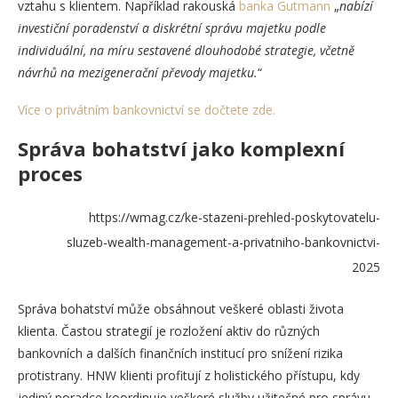
vztahu s klientem. Například rakouská
banka Gutmann
„
nabízí
investiční poradenství a diskrétní správu majetku podle
individuální, na míru sestavené dlouhodobé strategie, včetně
návrhů na mezigenerační převody majetku.
“
Více o privátním bankovnictví se dočtete zde.
Správa bohatství jako komplexní
proces
https://wmag.cz/ke-stazeni-prehled-poskytovatelu-
sluzeb-wealth-management-a-privatniho-bankovnictvi-
2025
Správa bohatství může obsáhnout veškeré oblasti života
klienta. Častou strategií je rozložení aktiv do různých
bankovních a dalších finančních institucí pro snížení rizika
protistrany. HNW klienti profitují z holistického přístupu, kdy
jediný poradce koordinuje veškeré služby užitečné pro správu