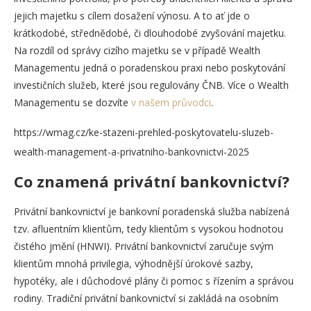
jejich majetku s cílem dosažení výnosu. A to ať jde o
krátkodobé, střednědobé, či dlouhodobé zvyšování majetku.
Na rozdíl od správy cizího majetku se v případě Wealth
Managementu jedná o poradenskou praxi nebo poskytování
investičních služeb, které jsou regulovány ČNB. Více o Wealth
Managementu se dozvíte
v našem průvodci
.
https://wmag.cz/ke-stazeni-prehled-poskytovatelu-sluzeb-
wealth-management-a-privatniho-bankovnictvi-2025
Co znamená privátní bankovnictví?
Privátní bankovnictví je bankovní poradenská služba nabízená
tzv. afluentním klientům, tedy klientům s vysokou hodnotou
čistého jmění (HNWI). Privátní bankovnictví zaručuje svým
klientům mnohá privilegia, výhodnější úrokové sazby,
hypotéky, ale i důchodové plány či pomoc s řízením a správou
rodiny. Tradiční privátní bankovnictví si zakládá na osobním