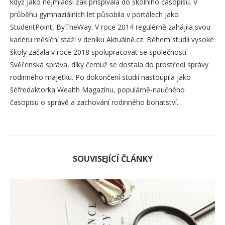
když jako nejmladší žák přispívala do školního časopisu. V
průběhu gymnaziálních let působila v portálech jako
StudentPoint, ByTheWay. V roce 2014 regulérně zahájila svou
kariéru měsíční stáží v deníku Aktuálně.cz. Během studií vysoké
školy začala v roce 2018 spolupracovat se společností
Svěřenská správa, díky čemuž se dostala do prostředí správy
rodinného majetku. Po dokončení studií nastoupila jako
šéfredaktorka Wealth Magazínu, populárně-naučného
časopisu o správě a zachování rodinného bohatství.
SOUVISEJÍCÍ ČLÁNKY