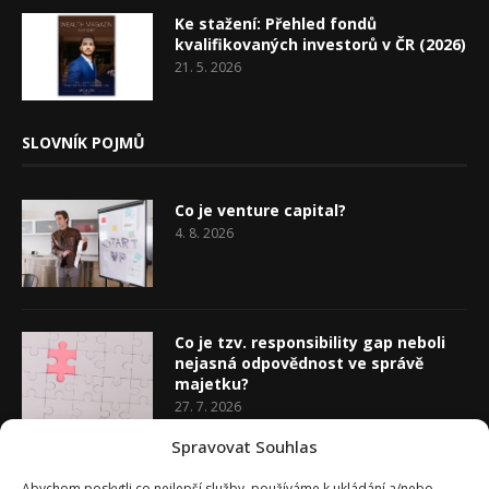
Ke stažení: Přehled fondů
kvalifikovaných investorů v ČR (2026)
21. 5. 2026
SLOVNÍK POJMŮ
Co je venture capital?
4. 8. 2026
Co je tzv. responsibility gap neboli
nejasná odpovědnost ve správě
majetku?
27. 7. 2026
Spravovat Souhlas
Co je rozhodovací analýza
Abychom poskytli co nejlepší služby, používáme k ukládání a/nebo