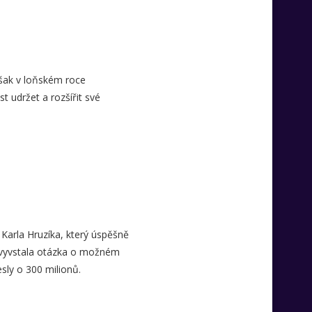
 však v loňském roce
 udržet a rozšířit své
Karla Hruzíka, který úspěšně
e vyvstala otázka o možném
esly o 300 milionů.