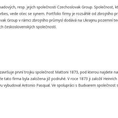
rnadových, resp. jejich společnosti Czechoslovak Group. Společnost, kt
orbes, vede otec se synem. Portfolio firmy je rozsáhlé od zbrojního
vak Group v rámci zbrojního průmysl dodává na Ukrajinu pozemní techn
ních československých společností.
o završuje první trojku společnost Mattoni 1873, pod kterou najdete 
že tato firma byla založena již podruhé. V roce 1873 ji založil Heinrich
ovu vybudoval Antonio Pasqual. Ve spolupráci s Budvarem společnost sv