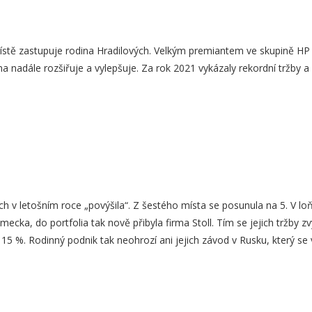
stě zastupuje rodina Hradilových. Velkým premiantem ve skupině HP 
ina nadále rozšiřuje a vylepšuje. Za rok 2021 vykázaly rekordní tržby
h v letošním roce „povýšila“. Z šestého místa se posunula na 5. V l
ka, do portfolia tak nově přibyla firma Stoll. Tím se jejich tržby zv
i 15 %. Rodinný podnik tak neohrozí ani jejich závod v Rusku, který se