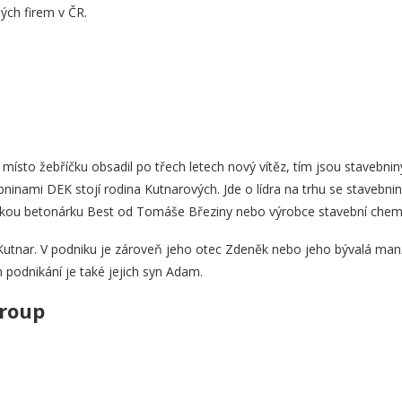
ných firem v ČR.
 místo žebříčku obsadil po třech letech nový vítěz, tím jsou stavebnin
ninami DEK stojí rodina Kutnarových. Jde o lídra na trhu se stavebni
českou betonárku Best od Tomáše Březiny nebo výrobce stavební ch
Kutnar. V podniku je zároveň jeho otec Zdeněk nebo jeho bývalá manž
m podnikání je také jejich syn Adam.
Group