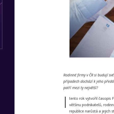
Rodinné firmy v ČR si budují sv
případech dochází k jeho předán
patří mezi ty největší?
I
tento rok vytvořil časopis 
většinu podnikatelů, rodin
republice narůstá a jejich 