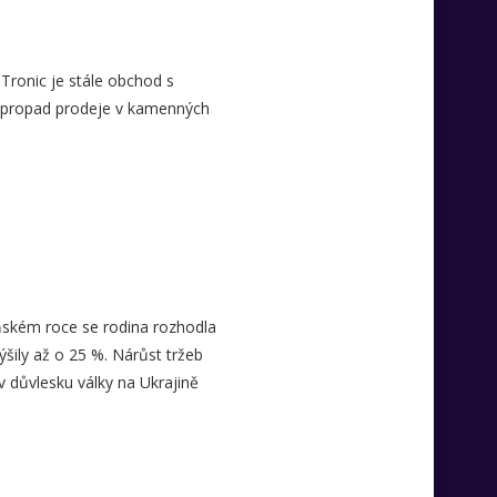
Tronic je stále obchod s
 a propad prodeje v kamenných
oňském roce se rodina rozhodla
ýšily až o 25 %. Nárůst tržeb
 v důvlesku války na Ukrajině