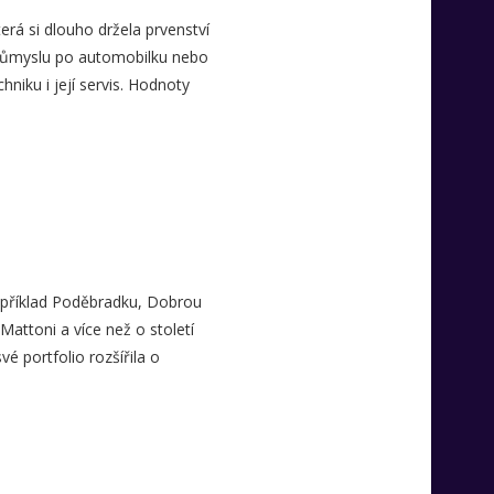
erá si dlouho držela prvenství
 průmyslu po automobilku nebo
iku i její servis. Hodnoty
například Poděbradku, Dobrou
 Mattoni a více než o století
é portfolio rozšířila o