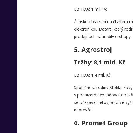
EBITDA: 1 mil. Kč
Ženské obsazení na čtvrtém mí
elektronikou Datart, který rod
prodejnách nahradily e-shopy.
5.
Agrostroj
Tržby: 8,1 mld. Kč
EBITDA: 1,4 mil. Kč
Společnost rodiny Stokláskovýc
s podnikem expandovat do Němec
se očekává i letos, a to ve výš
neotevře.
6.
Promet Group