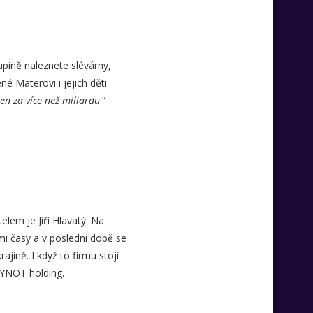
upině naleznete slévárny,
 Materovi i jejich děti
ren za více než miliardu
.“
elem je Jiří Hlavatý. Na
mi časy a v poslední době se
jině. I když to firmu stojí
 SYNOT holding.