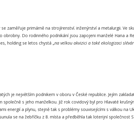
se zaměřuje primárně na strojírenství. inženýrství a metalurgii. Ve sk
bo obrobny. Do rodinného podnikání jsou zapojeni manželé Hana a René
es, holding se letos chystá „
na velkou akvizici a také ekologizaci slévá
atých je největším podnikem v oboru v České republice. Jejím zakladat
yn společně s jeho manželkou. Již rok covidový byl pro Hlavaté krušný
mi energií a plynu, stejně tak s problémy souvisejícími s válkou na Ukra
sunula se na žebříčku z 8. místa a předběhla tak loterijní společnost