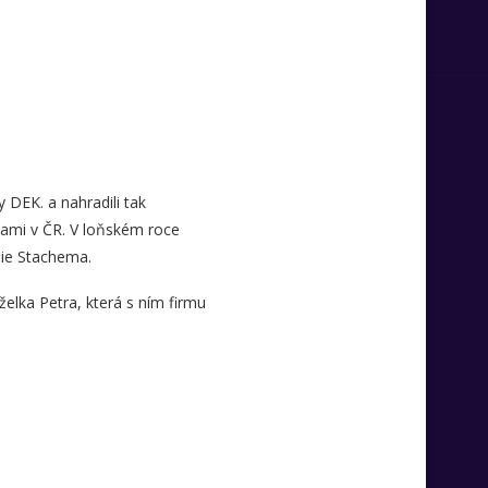
y DEK. a nahradili tak
nami v ČR. V loňském roce
emie Stachema.
elka Petra, která s ním firmu