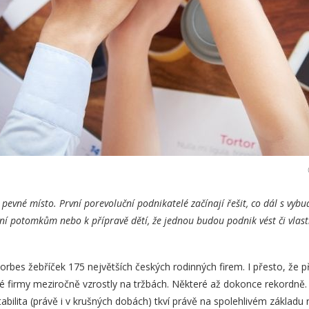
é pevné místo. První porevoluční podnikatelé začínají řešit, co dál s vy
í potomkům nebo k přípravě dětí, že jednou budou podnik vést či vlastn
Forbes žebříček 175 největších českých rodinných firem. I přesto, že p
né firmy meziročně vzrostly na tržbách. Některé až dokonce rekordně.
stabilita (právě i v krušných dobách) tkví právě na spolehlivém základu