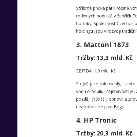
Stříbrná příčka patří rodině St
rodinných podniků v žebříčk F
hodinky. Společnost Czechoslo
holdingu jsou v rozvoji tradič
3.
Mattoni 1873
Tržby: 13,3 mld. Kč
EBITDA: 1,9 mld. Kč
Stejně jako rok minulý, i tent
vodu či Aquilu. Zajímavostí je, 
později (1991) ji obnovil a zn
nealkoholické pivo Birgo.
4.
HP Tronic
Tržby: 20,3 mld. Kč