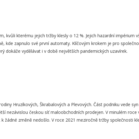
dem, kvůli kterému jejich tržby klesly o 12 %. Jejich hazardní impérium
, kde zapnulo své první automaty. Klíčovým krokem je pro společnost
erý dokáže vydělávat i v době největších pandemických uzavírek.
rodiny Hruzíkových, Škrabalových a Plevových. Část podniku vede syn 
jvětší nezávislou českou síť maloobchodních prodejen. V minulém roc
k k žádné změně nedošlo. V roce 2021 meziročně tržby společnosti kl