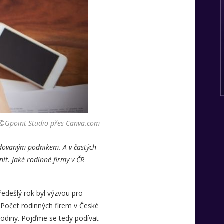
©Gpoint Studio přes Canva.com
budovaným podnikem. A v častých
it. Jaké rodinné firmy v ČR
ředešlý rok byl výzvou pro
 Počet rodinných firem v České
 rodiny. Pojďme se tedy podívat