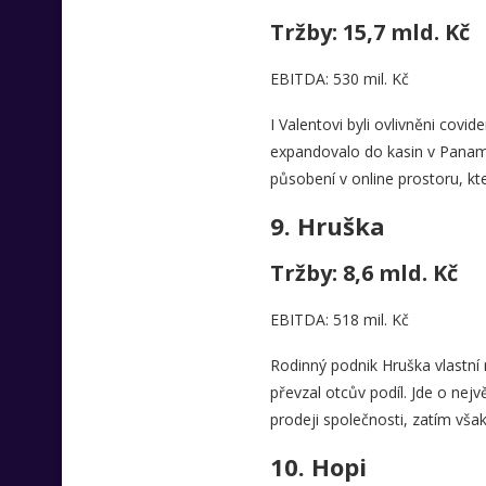
Tržby: 15,7 mld. Kč
EBITDA: 530 mil. Kč
I Valentovi byli ovlivněni covi
expandovalo do kasin v Panamě
působení v online prostoru, kt
9.
Hruška
Tržby: 8,6 mld. Kč
EBITDA: 518 mil. Kč
Rodinný podnik Hruška vlastní 
převzal otcův podíl. Jde o ne
prodeji společnosti, zatím vša
10.
Hopi