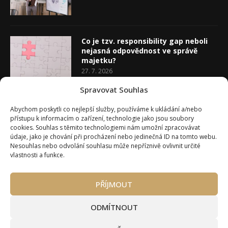
Co je tzv. responsibility gap neboli
nejasná odpovědnost ve správě
majetku?
27. 7. 2026
Spravovat Souhlas
Co je rozhodovací analýza
Abychom poskytli co nejlepší služby, používáme k ukládání a/nebo
20. 7. 2026
přístupu k informacím o zařízení, technologie jako jsou soubory
cookies. Souhlas s těmito technologiemi nám umožní zpracovávat
údaje, jako je chování při procházení nebo jedinečná ID na tomto webu.
Nesouhlas nebo odvolání souhlasu může nepříznivě ovlivnit určité
vlastnosti a funkce.
PŘÍJMOUT
Úvod
O Wealth Magazínu
Můj účet
Slovník pojmů
Kontakty
Máte zájem o spolupráci?
ODMÍTNOUT
Pravidla používání webu wmag.cz
Všeobecné obchodní podmínky