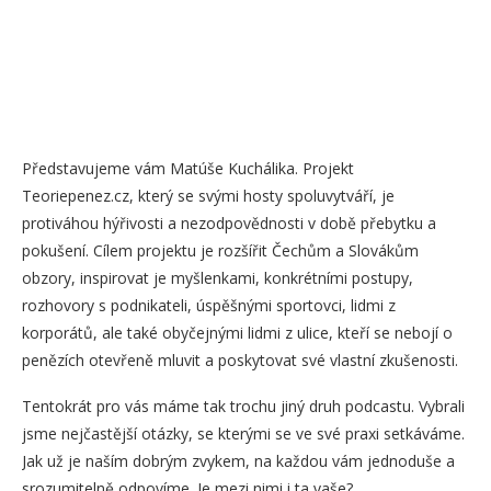
Představujeme vám Matúše Kuchálika. Projekt
Teoriepenez.cz, který se svými hosty spoluvytváří, je
protiváhou hýřivosti a nezodpovědnosti v době přebytku a
pokušení. Cílem projektu je rozšířit Čechům a Slovákům
obzory, inspirovat je myšlenkami, konkrétními postupy,
rozhovory s podnikateli, úspěšnými sportovci, lidmi z
korporátů, ale také obyčejnými lidmi z ulice, kteří se nebojí o
penězích otevřeně mluvit a poskytovat své vlastní zkušenosti.
Tentokrát pro vás máme tak trochu jiný druh podcastu. Vybrali
jsme nejčastější otázky, se kterými se ve své praxi setkáváme.
Jak už je naším dobrým zvykem, na každou vám jednoduše a
srozumitelně odpovíme. Je mezi nimi i ta vaše?