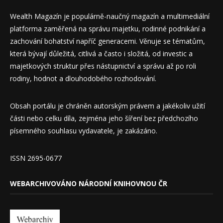
Wealth Magazín je populárně-naučný magazín a multimediální
platforma zaměřená na správu majetku, rodinné podnikání a
zachování bohatství napříč generacemi. Věnuje se tématům,
která bývají důležitá, citlivá a často i složitá, od investic a
majetkových struktur přes nástupnictví a správu až po roli
rodiny, hodnot a dlouhodobého rozhodování.
Obsah portálu je chráněn autorským právem a jakékoliv užití
části nebo celku díla, zejména jeho šíření bez předchozího
písemného souhlasu vydavatele, je zakázáno.
ISSN 2695-0677
WEBARCHIVOVÁNO NÁRODNÍ KNIHOVNOU ČR