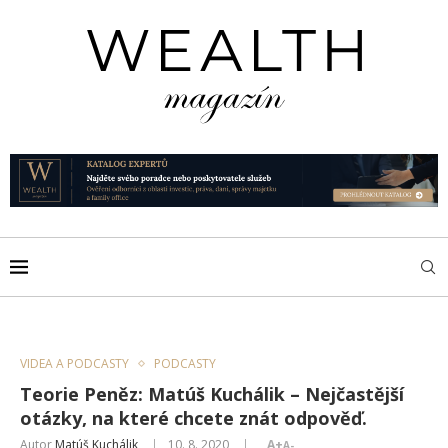
VIDEA A PODCASTY
PODCASTY
Teorie Peněz: Matúš Kuchálik – Nejčastější
otázky, na které chcete znát odpověď.
Autor
Matúš Kuchálik
10. 8. 2020
A+
A-