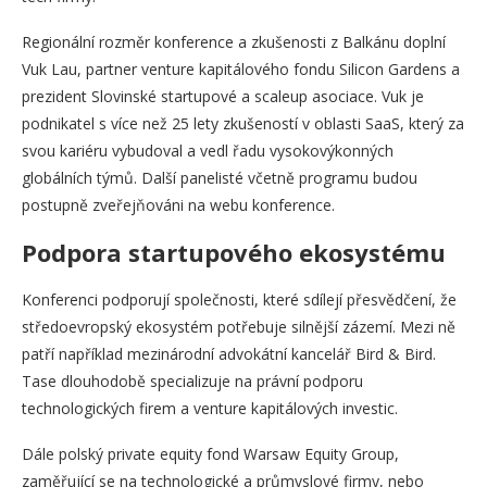
Regionální rozměr konference a zkušenosti z Balkánu doplní
Vuk Lau, partner venture kapitálového fondu Silicon Gardens a
prezident Slovinské startupové a scaleup asociace. Vuk je
podnikatel s více než 25 lety zkušeností v oblasti SaaS, který za
svou kariéru vybudoval a vedl řadu vysokovýkonných
globálních týmů. Další panelisté včetně programu budou
postupně zveřejňováni na webu konference.
Podpora startupového ekosystému
Konferenci podporují společnosti, které sdílejí přesvědčení, že
středoevropský ekosystém potřebuje silnější zázemí. Mezi ně
patří například mezinárodní advokátní kancelář Bird & Bird.
Tase dlouhodobě specializuje na právní podporu
technologických firem a venture kapitálových investic.
Dále polský private equity fond Warsaw Equity Group,
zaměřující se na technologické a průmyslové firmy, nebo