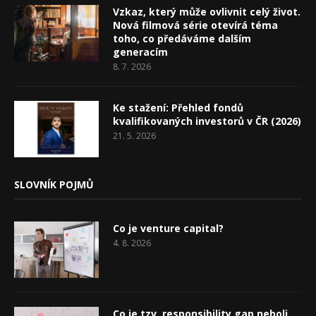
Vzkaz, který může ovlivnit celý život.
Nová filmová série otevírá téma
toho, co předáváme dalším
generacím
8. 7. 2026
Ke stažení: Přehled fondů
kvalifikovaných investorů v ČR (2026)
21. 5. 2026
SLOVNÍK POJMŮ
Co je venture capital?
4. 8. 2026
Co je tzv. responsibility gap neboli