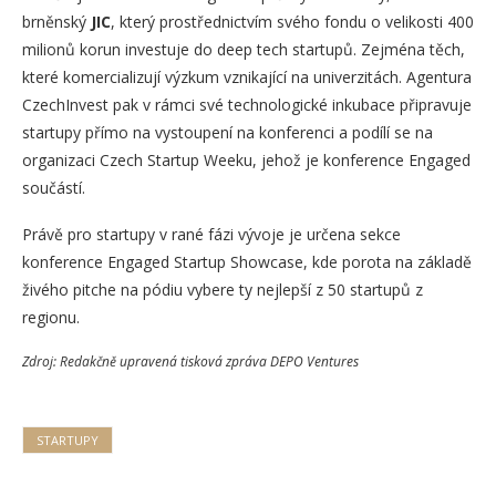
brněnský
JIC
, který prostřednictvím svého fondu o velikosti 400
milionů korun investuje do deep tech startupů. Zejména těch,
které komercializují výzkum vznikající na univerzitách. Agentura
CzechInvest pak v rámci své technologické inkubace připravuje
startupy přímo na vystoupení na konferenci a podílí se na
organizaci Czech Startup Weeku, jehož je konference Engaged
součástí.
Právě pro startupy v rané fázi vývoje je určena sekce
konference Engaged Startup Showcase, kde porota na základě
živého pitche na pódiu vybere ty nejlepší z 50 startupů z
regionu.
Zdroj: Redakčně upravená tisková zpráva DEPO Ventures
STARTUPY