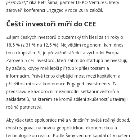
přemýšlet
,“ říká Petr Šíma, partner DEPO Ventures, který
zároveň konferenci Engaged v roce 2019 založil.
Čeští investoři míří do CEE
Zájem českých investorů o tuzemský trh klesl za tři roky o
18,5 % (z 31 % na 12,5 %). Největším regionem, kam dnes
tento kapitál míří, je převážně střední a východní Evropa.
Zároveň 57 % investorů, kteří zatím do startupů neinvestují,
by začalo, kdyby měli lepší přístup k příležitostem a
informacím. Právě tento chybějící most mezi kapitálem a
příležitostmi staví konference Engaged Investments. Ta
představuje každoroční mezinárodní setkání investorů a
zakladatelů, na kterém se kromě sdílení zkušeností uzavírají i
reálná partnerství.
Aby však tato spolupráce měla v dnešním světě reálný dopad,
musí reagovat na novou geopolitickou, ekonomickou a
technologickou realitu. Podle Šímy venture kapitál už v našem