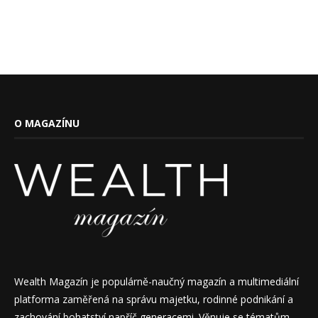
O MAGAZÍNU
Wealth Magazín je populárně-naučný magazín a multimediální
platforma zaměřená na správu majetku, rodinné podnikání a
zachování bohatství napříč generacemi. Věnuje se tématům,