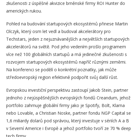
zkušenosti z úspěšné akvizice brněnské firmy ROI Hunter do
amerických rukou.
Pohled na budování startupových ekosystémů přinese Martin
Olczyk, který osm let vedl a budoval akcelerátory pro
Techstars, jeden z nejuznávanějších a největších startupových
akcelerátorů na světě. Pod jeho vedením prošlo programem
více než 100 globálních startupů a má jedinečné zkušenosti s
rozvojem startupových ekosystémů napříč různými zeměmi.
Na konferenci se podělí o konkrétní poznatky, jak může
středoevropský region efektivně podpořit svůj další růst.
Evropskou investiční perspektivu zastoupí Jakob Stein, partner
jednoho z nejúspěšnějších evropských fondů Creandum, jehož
portfolio zahrnuje globální firmy jako je Spotify, Bolt, Klarna
nebo Lovable, a Christian Noske, partner fondu NGP Capital se
1,6 miliardy dolarů pod správou, který investuje v sériích A a B
v Severní Americe i Evropě a jehož portfolio tvoří ze 70 % deep
tech firmy.