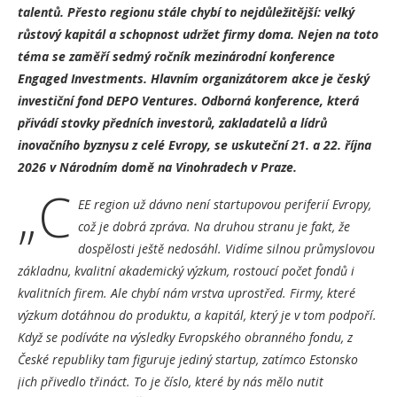
talentů. Přesto regionu stále chybí to nejdůležitější: velký
růstový kapitál a schopnost udržet firmy doma. Nejen na toto
téma se zaměří sedmý ročník mezinárodní konference
Engaged Investments. Hlavním organizátorem akce je český
investiční fond DEPO Ventures. Odborná konference, která
přivádí stovky předních investorů, zakladatelů a lídrů
inovačního byznysu z celé Evropy, se uskuteční 21. a 22. října
2026 v Národním domě na Vinohradech v Praze.
„C
EE region už dávno není startupovou periferií Evropy,
což je dobrá zpráva. Na druhou stranu je fakt, že
dospělosti ještě nedosáhl. Vidíme silnou průmyslovou
základnu, kvalitní akademický výzkum, rostoucí počet fondů i
kvalitních firem. Ale chybí nám vrstva uprostřed. Firmy, které
výzkum dotáhnou do produktu, a kapitál, který je v tom podpoří.
Když se podíváte na výsledky Evropského obranného fondu, z
České republiky tam figuruje jediný startup, zatímco Estonsko
jich přivedlo třináct. To je číslo, které by nás mělo nutit