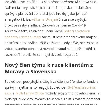
vysvětlil Pavel Kolář, CEO společnosti Svěřenská správa s.r.o.
Dalšími faktory ovlivňující rostoucí poptávku po službách
správy a plánování bohatství jsou hrozby, jako je např.
energetická krize,
válka na Ukrajině
či stále se zvyšující
úrokové sazby a inflace. Zároveň pandemie Covid–19
zdůraznila fakt, že nikdo tu není věčně.
Jedinci s vysokou
hodnotou čistého jmění
tak musí řešit předání svého majetku
dědicům, a to ideálně ještě za života. Tedy dříve, než za osud
vybudovaného bohatství rozhodne soud nebo než se dědici
rozkmotří natolik, že se majetek zcela rozprodá.
Nový člen týmu k ruce klientům z
Moravy a Slovenska
Společnosti poskytující služby k založení svěřenského fondu a
správy majetku na to reagují. Společnosti
Svěřenská správa
s.r.o.
a
Multi Family Office
rozšířily svůj tým o nového člena. Jiří
Nekvapil bude v roli Wealth Advisora a Trust Advisora pomáhat
spravovat a plánovat bohatství movitým rodinám z Moravy a