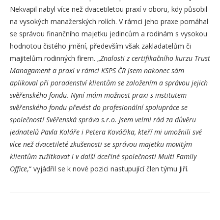
Nekvapil nabyl více než dvacetiletou praxí v oboru, kdy působil
na vysokých manažerských rolích. V rámci jeho praxe pomáhal
se správou finančního majetku jedincům a rodinám s vysokou
hodnotou čistého jmění, především však zakladatelům či
majitelům rodinných firem. „
Znalosti z certifikačního kurzu Trust
Managament a praxi v rámci KSPS ČR jsem nakonec sám
aplikoval při poradenství klientům se založením a správou jejich
svěřenského fondu. Nyní mám možnost praxi s institutem
svěřenského fondu převést do profesionální spolupráce se
společností Svěřenská správa s.r.o. Jsem velmi rád za důvěru
jednatelů Pavla Koláře i Petera Kováčika, kteří mi umožnili své
více než dvacetileté zkušenosti se správou majetku movitým
klientům zužitkovat i v další dceřiné společnosti Multi Family
Office
,“ vyjádřil se k nové pozici nastupující člen týmu Jiří.