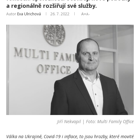
a regionálně rozšiřují své služby.
Autor
Eva Ulrichová
26. 7. 2022
A+
A-
Jiří Nekvapil | Foto: Multi Family Office
Válka na Ukrajině, Covid-19 i inflace, to jsou hrozby, které movité