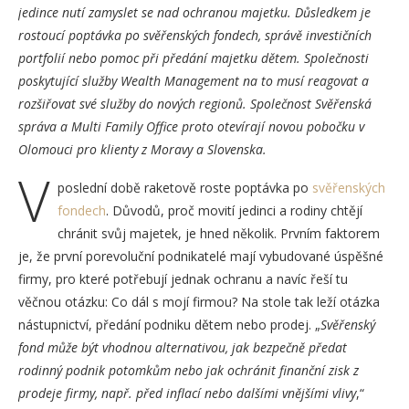
jedince nutí zamyslet se nad ochranou majetku. Důsledkem je
rostoucí poptávka po svěřenských fondech, správě investičních
portfolií nebo pomoc při předání majetku dětem. Společnosti
poskytující služby Wealth Management na to musí reagovat a
rozšiřovat své služby do nových regionů. Společnost Svěřenská
správa a Multi Family Office proto otevírají novou pobočku v
Olomouci pro klienty z Moravy a Slovenska.
V
poslední době raketově roste poptávka po
svěřenských
fondech
. Důvodů, proč movití jedinci a rodiny chtějí
chránit svůj majetek, je hned několik. Prvním faktorem
je, že první porevoluční podnikatelé mají vybudované úspěšné
firmy, pro které potřebují jednak ochranu a navíc řeší tu
věčnou otázku: Co dál s mojí firmou? Na stole tak leží otázka
nástupnictví, předání podniku dětem nebo prodej. „
Svěřenský
fond může být vhodnou alternativou, jak bezpečně předat
rodinný podnik potomkům nebo jak ochránit finanční zisk z
prodeje firmy, např. před inflací nebo dalšími vnějšími vlivy
,“