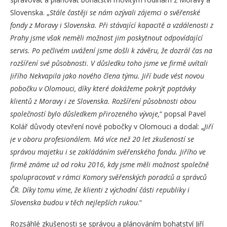
Slovenska. „
Stále častěji se nám ozývali zájemci o svěřenské
fondy z Moravy i Slovenska. Při stávající kapacitě a vzdálenosti z
Prahy jsme však neměli možnost jim poskytnout odpovídající
servis. Po pečlivém uvážení jsme došli k závěru, že dozrál čas na
rozšíření své působnosti. V důsledku toho jsme ve firmě uvítali
Jiřího Nekvapila jako nového člena týmu. Jiří bude vést novou
pobočku v Olomouci, díky které dokážeme pokrýt poptávky
klientů z Moravy i ze Slovenska. Rozšíření působnosti obou
společností bylo důsledkem přirozeného vývoje,
“ popsal Pavel
Kolář důvody otevření nové pobočky v Olomouci a dodal: „
Jiří
je v oboru profesionálem. Má více než 20 let zkušeností se
správou majetku i se zakládáním svěřenského fondu. Jiřího ve
firmě známe už od roku 2016, kdy jsme měli možnost společně
spolupracovat v rámci Komory svěřenských poradců a správců
ČR. Díky tomu víme, že klienti z východní části republiky i
Slovenska budou v těch nejlepších rukou
.“
Rozsáhlé zkušenosti se správou a plánováním bohatství Jiří