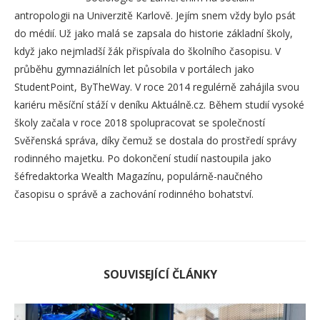
antropologii na Univerzitě Karlově. Jejím snem vždy bylo psát
do médií. Už jako malá se zapsala do historie základní školy,
když jako nejmladší žák přispívala do školního časopisu. V
průběhu gymnaziálních let působila v portálech jako
StudentPoint, ByTheWay. V roce 2014 regulérně zahájila svou
kariéru měsíční stáží v deníku Aktuálně.cz. Během studií vysoké
školy začala v roce 2018 spolupracovat se společností
Svěřenská správa, díky čemuž se dostala do prostředí správy
rodinného majetku. Po dokončení studií nastoupila jako
šéfredaktorka Wealth Magazínu, populárně-naučného
časopisu o správě a zachování rodinného bohatství.
SOUVISEJÍCÍ ČLÁNKY