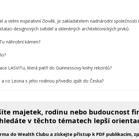
l a velmi inspirativní člověk. Je zakladatelem nadnárodní společnosti 
talaci designových svítidel a skleněných architektonických prvků.
VITu náhrobní kámen?
klo?
alace LASVITu, která patří do Guinnessovy knihy rekordů?
u a co Leona s jeho rodinou přivedlo zpět do Česka?
íte majetek, rodinu nebo budoucnost f
hledáte v těchto tématech lepší orienta
arma do Wealth Clubu a získejte přístup k PDF publikacím, 