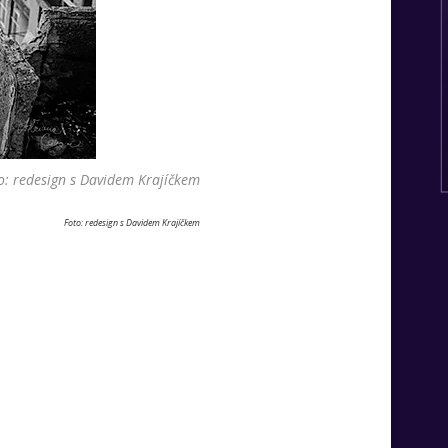
o: redesign s Davidem Krajíčkem
Foto: redesign s Davidem Krajíčkem