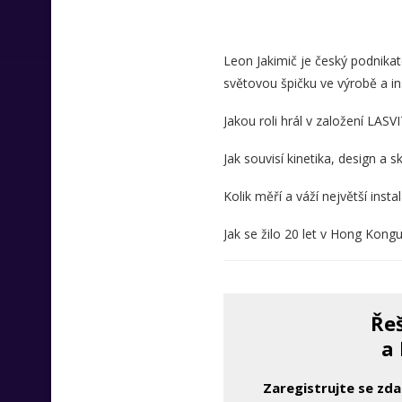
Leon Jakimič je český podnikate
světovou špičku ve výrobě a ins
Jakou roli hrál v založení LAS
Jak souvisí kinetika, design a s
Kolik měří a váží největší inst
Jak se žilo 20 let v Hong Kong
Řeš
a 
Zaregistrujte se zd