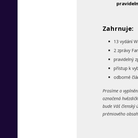
pravideln
Zahrnuje:
13 vydání W
2 zprávy Fa
pravidelný 
přístup k 
odborné člá
Prosíme o vyplněn
označená hvězdičk
bude Váš členský ú
prémiového obsahu