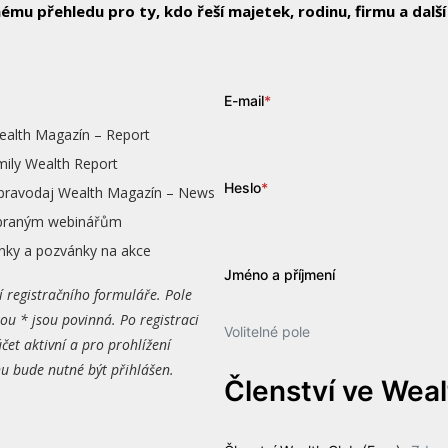
ému přehledu pro ty, kdo řeší majetek, rodinu, firmu a další
E-mail
*
ealth Magazín – Report
mily Wealth Report
Heslo
*
zpravodaj Wealth Magazín – News
vybraným webinářům
nky a pozvánky na akce
Jméno a příjmení
í registračního formuláře. Pole
ou * jsou povinná. Po registraci
Volitelné pole
čet aktivní a pro prohlížení
 bude nutné být přihlášen.
Členství ve Wea