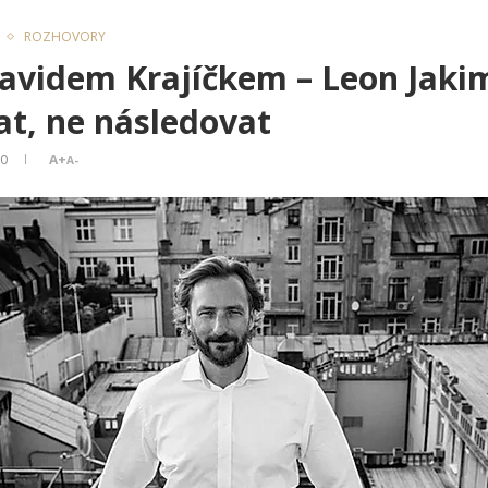
ROZHOVORY
Davidem Krajíčkem – Leon Jakim
t, ne následovat
20
A+
A-