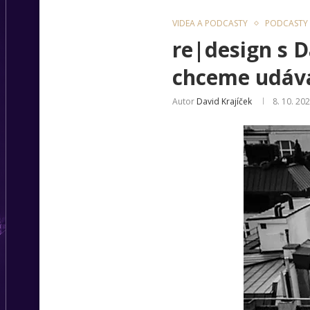
VIDEA A PODCASTY
PODCASTY
re|design s 
chceme udáva
Autor
David Krajíček
8. 10. 20