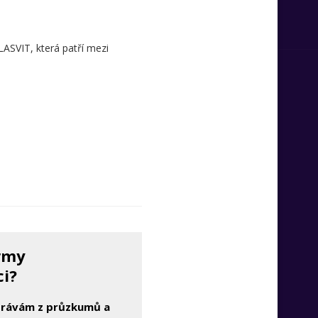
LASVIT, která patří mezi
irmy
ci?
zprávám z průzkumů a