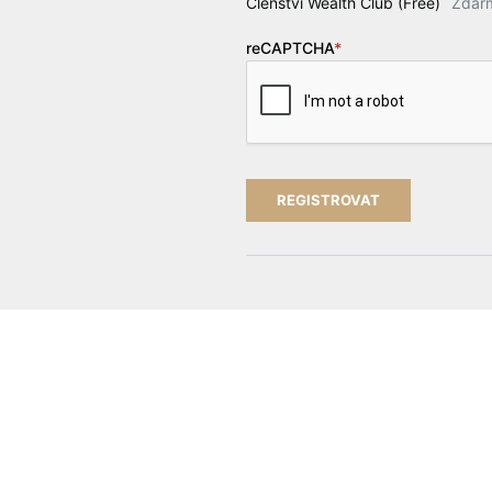
Členství Wealth Club (Free)
Zdar
reCAPTCHA
*