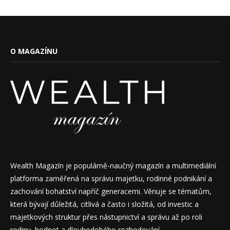
O MAGAZÍNU
Wealth Magazín je populárně-naučný magazín a multimediální
platforma zaměřená na správu majetku, rodinné podnikání a
zachování bohatství napříč generacemi. Věnuje se tématům,
která bývají důležitá, citlivá a často i složitá, od investic a
majetkových struktur přes nástupnictví a správu až po roli
rodiny, hodnot a dlouhodobého rozhodování.