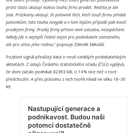
proto často ukazují nízkou touhu firnu prodat. Realita je ale
jiná. Průzkumy ukazují, že polovině těch, kteří touží firmu předat
potomkům, tato touha nevyjde a v tom lepším případě pak končí
prodejem firmy. Prodej firmy přitom není ostudou, neúspěchem.
Někdy jde o nejlepší řešení nejen pro podnikatele samotného,
ale pro celou jeho rodinu,
“ popisuje Zdeněk Mikuláš.
Pozitivní signál přinášejí data o nově vzniklých podnikatelských
aktivitách. Z údajů Českého statistického úřadu (ČSÚ) vyplývá,
že vloni začalo podnikat 82 893 lidí, o 14 % více než v roce
předchozím. A přes polovinu z nich tvořili mladí ve věku 18–30
let.