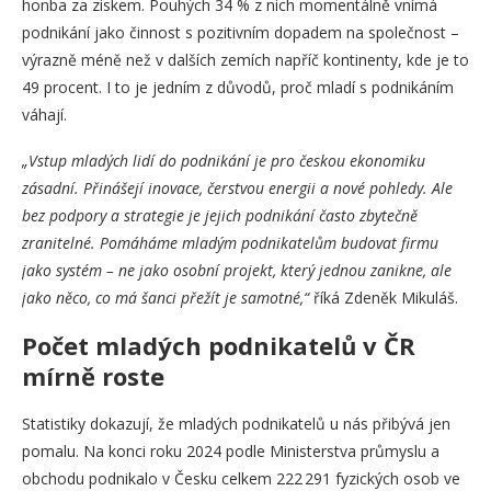
honba za ziskem. Pouhých 34 % z nich momentálně vnímá
podnikání jako činnost s pozitivním dopadem na společnost –
výrazně méně než v dalších zemích napříč kontinenty, kde je to
49 procent. I to je jedním z důvodů, proč mladí s podnikáním
váhají.
„Vstup mladých lidí do podnikání je pro českou ekonomiku
zásadní. Přinášejí inovace, čerstvou energii a nové pohledy. Ale
bez podpory a strategie je jejich podnikání často zbytečně
zranitelné. Pomáháme mladým podnikatelům budovat firmu
jako systém – ne jako osobní projekt, který jednou zanikne, ale
jako něco, co má šanci přežít je samotné,“
říká Zdeněk Mikuláš.
Počet mladých podnikatelů v ČR
mírně roste
Statistiky dokazují, že mladých podnikatelů u nás přibývá jen
pomalu. Na konci roku 2024 podle Ministerstva průmyslu a
obchodu podnikalo v Česku celkem 222 291 fyzických osob ve