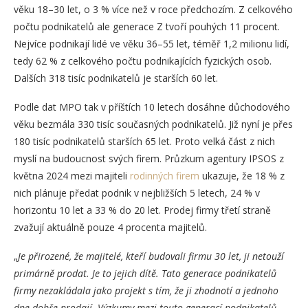
věku 18–30 let, o 3 % více než v roce předchozím. Z celkového
počtu podnikatelů ale generace Z tvoří pouhých 11 procent.
Nejvíce podnikají lidé ve věku 36–55 let, téměř 1,2 milionu lidí,
tedy 62 % z celkového počtu podnikajících fyzických osob.
Dalších 318 tisíc podnikatelů je starších 60 let.
Podle dat MPO tak v příštích 10 letech dosáhne důchodového
věku bezmála 330 tisíc současných podnikatelů. Již nyní je přes
180 tisíc podnikatelů starších 65 let. Proto velká část z nich
myslí na budoucnost svých firem. Průzkum agentury IPSOS z
května 2024 mezi majiteli
rodinných firem
ukazuje, že 18 % z
nich plánuje předat podnik v nejbližších 5 letech, 24 % v
horizontu 10 let a 33 % do 20 let. Prodej firmy třetí straně
zvažují aktuálně pouze 4 procenta majitelů.
„
Je přirozené, že majitelé, kteří budovali firmu 30 let, ji netouží
primárně prodat. Je to jejich dítě. Tato generace podnikatelů
firmy nezakládala jako projekt s tím, že ji zhodnotí a jednoho
dne dobře prodají. Výzkumy mezi touto generací podnikatelů