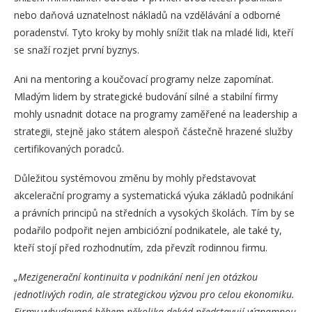
nebo daňová uznatelnost nákladů na vzdělávání a odborné
poradenství. Tyto kroky by mohly snížit tlak na mladé lidi, kteří
se snaží rozjet první byznys.
Ani na mentoring a koučovací programy nelze zapomínat.
Mladým lidem by strategické budování silné a stabilní firmy
mohly usnadnit dotace na programy zaměřené na leadership a
strategii, stejně jako státem alespoň částečně hrazené služby
certifikovaných poradců.
Důležitou systémovou změnu by mohly představovat
akcelerační programy a systematická výuka základů podnikání
a právních principů na středních a vysokých školách. Tím by se
podařilo podpořit nejen ambiciózní podnikatele, ale také ty,
kteří stojí před rozhodnutím, zda převzít rodinnou firmu.
„Mezigenerační kontinuita v podnikání není jen otázkou
jednotlivých rodin, ale strategickou výzvou pro celou ekonomiku.
Firmy vybudované během několika dekád představují významnou