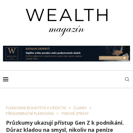
PLÁNOVÁNÍ BOHATSTVÍ A DĚDICTVÍ
ČLÁNKY
PŘESGENERAČNÍ PLÁNOVÁNÍ
TISKOVÉ ZPRÁVY
Průzkumy ukazují přístup Gen Z k podnikání.
Důraz kladou na smysl, nikoliv na peníze