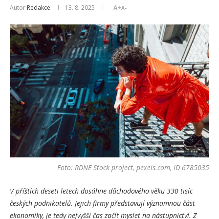
Autor
Redakce
13. 8. 2025
A+
A-
Foto: RDNE Stock project, pexels.com, ID 6785035
V příštích deseti letech dosáhne důchodového věku 330 tisíc
českých podnikatelů. Jejich firmy představují významnou část
ekonomiky, je tedy nejvyšší čas začít myslet na nástupnictví. Z