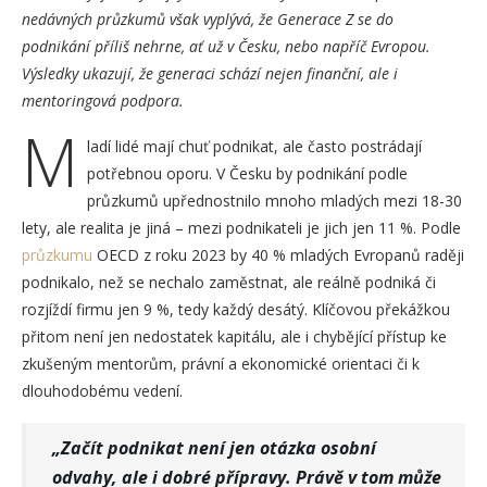
nedávných průzkumů však vyplývá, že Generace Z se do
podnikání příliš nehrne, ať už v Česku, nebo napříč Evropou.
Výsledky ukazují, že generaci schází nejen finanční, ale i
mentoringová podpora.
M
ladí lidé mají chuť podnikat, ale často postrádají
potřebnou oporu. V Česku by podnikání podle
průzkumů upřednostnilo mnoho mladých mezi 18-30
lety, ale realita je jiná – mezi podnikateli je jich jen 11 %. Podle
průzkumu
OECD z roku 2023 by 40 % mladých Evropanů raději
podnikalo, než se nechalo zaměstnat, ale reálně podniká či
rozjíždí firmu jen 9 %, tedy každý desátý. Klíčovou překážkou
přitom není jen nedostatek kapitálu, ale i chybějící přístup ke
zkušeným mentorům, právní a ekonomické orientaci či k
dlouhodobému vedení.
„Začít podnikat není jen otázka osobní
odvahy, ale i dobré přípravy. Právě v tom může