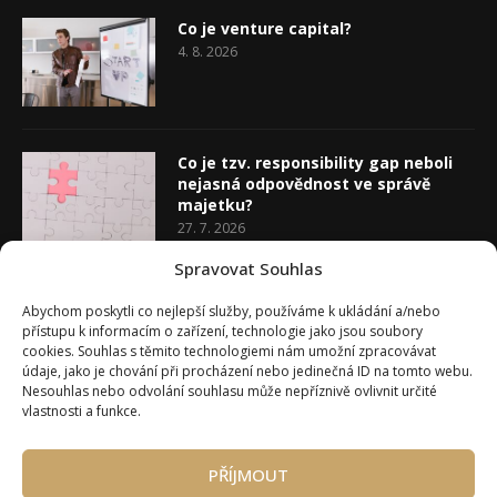
Co je venture capital?
4. 8. 2026
Co je tzv. responsibility gap neboli
nejasná odpovědnost ve správě
majetku?
27. 7. 2026
Spravovat Souhlas
Co je rozhodovací analýza
Abychom poskytli co nejlepší služby, používáme k ukládání a/nebo
20. 7. 2026
přístupu k informacím o zařízení, technologie jako jsou soubory
cookies. Souhlas s těmito technologiemi nám umožní zpracovávat
údaje, jako je chování při procházení nebo jedinečná ID na tomto webu.
Nesouhlas nebo odvolání souhlasu může nepříznivě ovlivnit určité
vlastnosti a funkce.
PŘÍJMOUT
Úvod
O Wealth Magazínu
Můj účet
Slovník pojmů