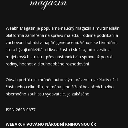
Wealth Magazín je populárně-naučný magazín a multimediální
platforma zaměřená na správu majetku, rodinné podnikání a
zachování bohatství napříč generacemi. Věnuje se tématům,
která bývají důležitá, citlivá a často i složitá, od investic a
majetkových struktur přes nástupnictví a správu až po roli
rodiny, hodnot a dlouhodobého rozhodování.
Obsah portálu je chráněn autorským právem a jakékoliv užití
části nebo celku díla, zejména jeho šíření bez předchozího
písemného souhlasu vydavatele, je zakázáno.
ISSN 2695-0677
WEBARCHIVOVÁNO NÁRODNÍ KNIHOVNOU ČR