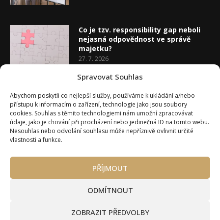
Co je tzv. responsibility gap neboli
nejasná odpovědnost ve správě
majetku?
27. 7. 2026
Spravovat Souhlas
Co je rozhodovací analýza
Abychom poskytli co nejlepší služby, používáme k ukládání a/nebo
20. 7. 2026
přístupu k informacím o zařízení, technologie jako jsou soubory
cookies. Souhlas s těmito technologiemi nám umožní zpracovávat
údaje, jako je chování při procházení nebo jedinečná ID na tomto webu.
Nesouhlas nebo odvolání souhlasu může nepříznivě ovlivnit určité
vlastnosti a funkce.
PŘÍJMOUT
Úvod
O Wealth Magazínu
Můj účet
Slovník pojmů
Kontakty
Máte zájem o spolupráci?
ODMÍTNOUT
Pravidla používání webu wmag.cz
Všeobecné obchodní podmínky
ZOBRAZIT PŘEDVOLBY
Ke stažení (partneři a autoři)