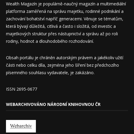
Wealth Magazín je populárně-naučný magazín a multimediální
platforma zaměřená na správu majetku, rodinné podnikání a
zachování bohatství napříč generacemi. Věnuje se tématům,
která bývají důležitá, citlivá a často i složitá, od investic a
majetkových struktur přes nástupnictví a správu až po roli
rodiny, hodnot a dlouhodobého rozhodování.
Obsah portálu je chráněn autorským právem a jakékoliv užití
části nebo celku díla, zejména jeho šíření bez předchozího
písemného souhlasu vydavatele, je zakázáno.
ISSN 2695-0677
WEBARCHIVOVÁNO NÁRODNÍ KNIHOVNOU ČR