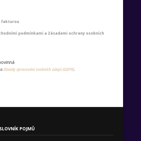
 fakturou
chodními podmínkami a Zásadami ochrany osobních
povinná
a
Zásady zpracování osobních údajů (GDPR)
.
SLOVNÍK POJMŮ