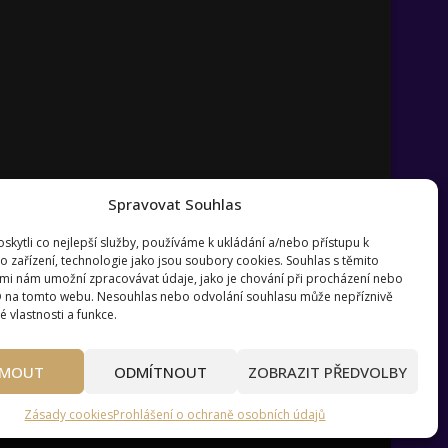
Spravovat Souhlas
kytli co nejlepší služby, používáme k ukládání a/nebo přístupu k
o zařízení, technologie jako jsou soubory cookies. Souhlas s těmito
mi nám umožní zpracovávat údaje, jako je chování při procházení nebo
D na tomto webu. Nesouhlas nebo odvolání souhlasu může nepříznivě
té vlastnosti a funkce.
?
Pravidla používání webu wmag.cz
JMOUT
ODMÍTNOUT
ZOBRAZIT PŘEDVOLBY
Zásady cookies
Prohlášení o ochraně osobních údajů