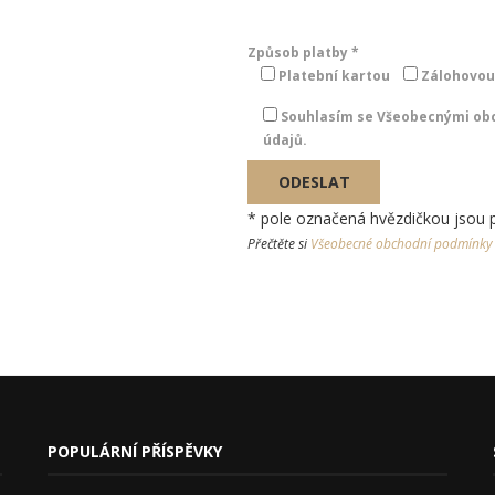
Způsob platby *
Platební kartou
Zálohovou
Souhlasím se Všeobecnými ob
údajů.
* pole označená hvězdičkou jsou 
Přečtěte si
Všeobecné obchodní podmínky
POPULÁRNÍ PŘÍSPĚVKY