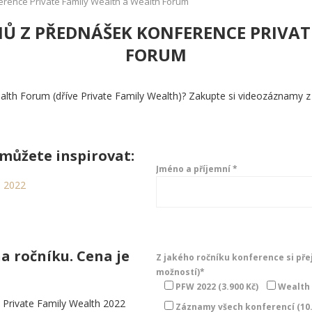
ence Private Family Wealth a Wealth Forum
 Z PŘEDNÁŠEK KONFERENCE PRIVAT
FORUM
ealth Forum (dříve Private Family Wealth)? Zakupte si videozáznamy z
 můžete inspirovat:
Jméno a příjemní *
h 2022
na ročníku. Cena je
Z jakého ročníku konference si pře
možností)*
PFW 2022 (3.900 Kč)
Wealth 
 Private Family Wealth 2022
Záznamy všech konferencí (10.