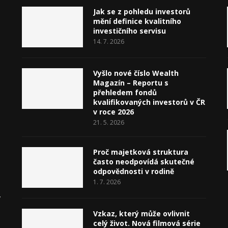
Jak se z pohledu investorů
mění definice kvalitního
investičního servisu
14. 7. 2026
Vyšlo nové číslo Wealth
Magazín – Reportu s
přehledem fondů
kvalifikovaných investorů v ČR
v roce 2026
21. 5. 2026
Proč majetková struktura
často neodpovídá skutečné
odpovědnosti v rodině
1. 7. 2026
v
Vzkaz, který může ovlivnit
celý život. Nová filmová série