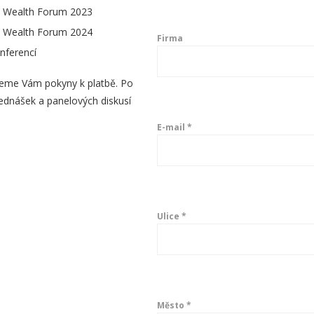
e Wealth Forum 2023
e Wealth Forum 2024
Firma
nferencí
eme Vám pokyny k platbě. Po
řednášek a panelových diskusí
E-mail *
Ulice *
Město *