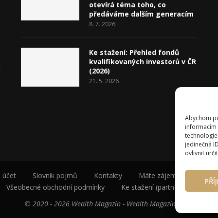
otevírá téma toho, co
předáváme dalším generacím
8. 7. 2026
Ke stažení: Přehled fondů
kvalifikovaných investorů v ČR
(2026)
21. 5. 2026
Abychom pos
informacím 
technologie
jedinečná I
ovlivnit urči
 účet
Slovník pojmů
Kontakty
Máte zájem o spolupráci
PŘÍ
Všeobecné obchodní podmínky
Ke stažení (partneři a autoři)
© 2020 - 2026 Wealth Magazín - Wealth Magazín s.r.o.