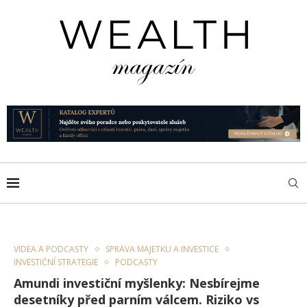
VIDEA A PODCASTY
SPRÁVA MAJETKU A INVESTICE
INVESTIČNÍ STRATEGIE
PODCASTY
Amundi investiční myšlenky: Nesbírejme
desetníky před parním válcem. Riziko vs