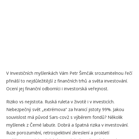
V Investičních myšlenkách Vám Petr Šimčák srozumitelnou řečí
přináší to nejdůležitější z finančních trhů a světa investování.
Ocení jej finanční odborníci i investorská veřejnost.
Riziko vs nejistota. Ruská ruleta v životě i v investicích.
Nebezpečný svět „extrémova“ za hranicí jistoty 99%. Jakou
souvislost má původ Sars-cov2 s výběrem fondů? Několik
myšlenek z Černé labuťe. Dobrá a špatná rizika v investování.
Iluze porozumění, retrospektivní zkreslení a prokletí