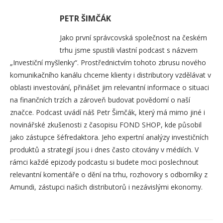
PETR ŠIMČÁK
Jako první správcovská společnost na českém
trhu jsme spustili vlastní podcast s názvem
„Investiční myšlenky“. Prostřednictvím tohoto zbrusu nového
komunikačního kanálu chceme klienty i distributory vzdělávat v
oblasti investování, přinášet jim relevantní informace o situaci
na finančních trzích a zároveň budovat povědomí o naší
značce. Podcast uvádí náš Petr Šimčák, který má mimo jiné i
novinářské zkušenosti z časopisu FOND SHOP, kde působil
jako zástupce šéfredaktora. Jeho expertní analýzy investičních
produktů a strategií jsou i dnes často citovány v médiích. V
rámci každé epizody podcastu si budete moci poslechnout
relevantní komentáře o dění na trhu, rozhovory s odborníky z
Amundi, zástupci našich distributorů i nezávislými ekonomy.