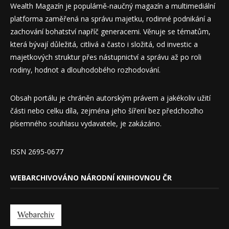
Wealth Magazín je populárně-naučný magazín a multimediální
platforma zaměřená na správu majetku, rodinné podnikání a
zachování bohatství napříč generacemi. Věnuje se tématům,
která bývají důležitá, citlivá a často i složitá, od investic a
majetkových struktur přes nástupnictví a správu až po roli
rodiny, hodnot a dlouhodobého rozhodování.
Obsah portálu je chráněn autorským právem a jakékoliv užití
části nebo celku díla, zejména jeho šíření bez předchozího
písemného souhlasu vydavatele, je zakázáno.
ISSN 2695-0677
WEBARCHIVOVÁNO NÁRODNÍ KNIHOVNOU ČR