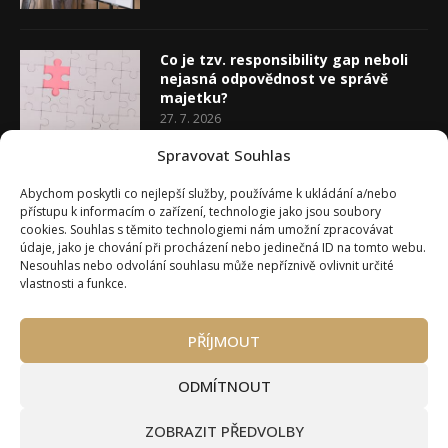
Co je tzv. responsibility gap neboli
nejasná odpovědnost ve správě
majetku?
27. 7. 2026
Spravovat Souhlas
Co je rozhodovací analýza
Abychom poskytli co nejlepší služby, používáme k ukládání a/nebo
20. 7. 2026
přístupu k informacím o zařízení, technologie jako jsou soubory
cookies. Souhlas s těmito technologiemi nám umožní zpracovávat
údaje, jako je chování při procházení nebo jedinečná ID na tomto webu.
Nesouhlas nebo odvolání souhlasu může nepříznivě ovlivnit určité
vlastnosti a funkce.
PŘÍJMOUT
Úvod
O Wealth Magazínu
Můj účet
Slovník pojmů
Kontakty
Máte zájem o spolupráci?
ODMÍTNOUT
Pravidla používání webu wmag.cz
Všeobecné obchodní podmínky
ZOBRAZIT PŘEDVOLBY
Ke stažení (partneři a autoři)