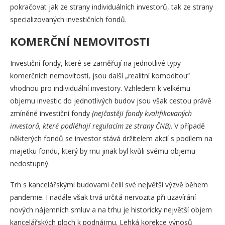
pokračovat jak ze strany individuálních investorů, tak ze strany
specializovaných investičních fondů.
KOMERČNÍ NEMOVITOSTI
Investiční fondy, které se zaměřují na jednotlivé typy
komerčních nemovitostí, jsou další „realitní komoditou“
vhodnou pro individuální investory. Vzhledem k velkému
objemu investic do jednotlivých budov jsou však cestou právě
zmíněné investiční fondy
(nejčastěji fondy kvalifikovaných
investorů, které podléhají regulacím ze strany ČNB)
. V případě
některých fondů se investor stává držitelem akcií s podílem na
majetku fondu, který by mu jinak byl kvůli svému objemu
nedostupný.
Trh s kancelářskými budovami čelil své největší výzvě během
pandemie. I nadále však trvá určitá nervozita při uzavírání
nových nájemních smluv a na trhu je historicky největší objem
kancelářských ploch k podnájmu. Lehká korekce výnosů