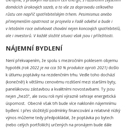
domácích úrokových sazeb, a to vše za doprovodu celkového
růstu cen napříč spotřebitelským trhem. Pesimismus anebo
přinejmenším opatrnost se projevila v řadě odvětví a bude i
v letošním roce ovlivňovat chování nejen koncových spotřebitelů,
ale i investorů. V každé složité situaci však jsou i příležitosti.
NÁJEMNÍ BYDLENÍ
Není překvapením, že spolu s meziročním poklesem objemu
hypoték
(rok 2022 je na cca 50 % produkce oproti 2021)
došlo
k útlumu poptávky na rezidenčním trhu. Vedle toho dochází
(konečně!) k většímu cenovému rozlišení mezi staršími byty,
panelákovou zástavbou a kvalitními novostavbami. Ty jsou
nejen „hezčí“, ale svou roli nyní výrazně sehraje energetická
úspornost. Obecně však trh bude více nakloněn nájemnímu
bydlení. I přes složitější podmínky financování a relativně nízký
výnos můžeme tedy předpokládat, že poptávka po bytech
(nebo celých portfoliích) určených na pronájem bude dále