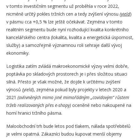
v tomto investičním segmentu už proběhla v roce 2022,
nicméně určitý pokles tržních cen a tedy zvýšení výnosu
(yield
)
v pásmu cca +0,5 % lze ještě očekávat. Zejména v tomto
realitním segmentu bude nyní rozhodující kvalita konkrétního
kancelářského centra (lokalita, kvalita a energetická úspornost,
služby) a samozřejmě významnou roli sehraje další vývoj
ekonomiky.
Logistika zatím zvládá makroekonomické výzvy velmi dobře,
poptávka po skladových prostorech je i přes složitou situaci
silná. Přesto je však možné, že dojde k určitému zvýšení
výnosů
(yield)
, zejména pokud byly projekty v letech 2020 a
2021
(ovlivněných mimo jiné mimořádným „covidovým“ růstem
tržeb realizovaných přes e-shopy)
oceněné nebo nakoupené na
horní hranici tržního pásma.
Maloobchodní trh bude letos pod tlakem, nálada spotřebitelů
je velmi opatrná. Zákazníci budou kupovat menší objemy