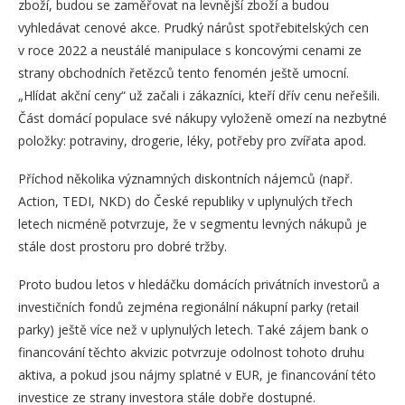
zboží, budou se zaměřovat na levnější zboží a budou
vyhledávat cenové akce. Prudký nárůst spotřebitelských cen
v roce 2022 a neustálé manipulace s koncovými cenami ze
strany obchodních řetězců tento fenomén ještě umocní.
„Hlídat akční ceny“ už začali i zákazníci, kteří dřív cenu neřešili.
Část domácí populace své nákupy vyloženě omezí na nezbytné
položky: potraviny, drogerie, léky, potřeby pro zvířata apod.
Příchod několika významných diskontních nájemců (např.
Action, TEDI, NKD) do České republiky v uplynulých třech
letech nicméně potvrzuje, že v segmentu levných nákupů je
stále dost prostoru pro dobré tržby.
Proto budou letos v hledáčku domácích privátních investorů a
investičních fondů zejména regionální nákupní parky (retail
parky) ještě více než v uplynulých letech. Také zájem bank o
financování těchto akvizic potvrzuje odolnost tohoto druhu
aktiva, a pokud jsou nájmy splatné v EUR, je financování této
investice ze strany investora stále dobře dostupné.