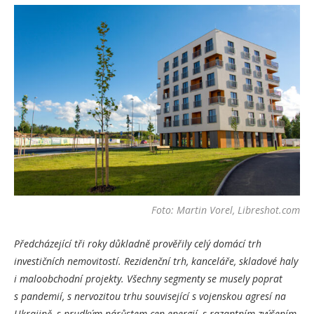
Foto: Martin Vorel, Libreshot.com
Předcházející tři roky důkladně prověřily celý domácí trh
investičních nemovitostí. Rezidenční trh, kanceláře, skladové haly
i maloobchodní projekty. Všechny segmenty se musely poprat
s pandemií, s nervozitou trhu související s vojenskou agresí na
Ukrajině, s prudkým nárůstem cen energií, s razantním zvýšením