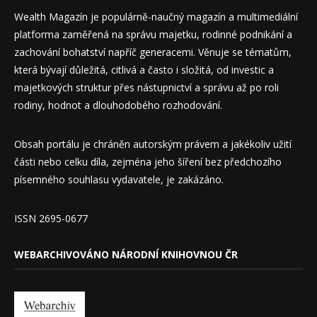
Wealth Magazín je populárně-naučný magazín a multimediální
platforma zaměřená na správu majetku, rodinné podnikání a
zachování bohatství napříč generacemi. Věnuje se tématům,
která bývají důležitá, citlivá a často i složitá, od investic a
majetkových struktur přes nástupnictví a správu až po roli
rodiny, hodnot a dlouhodobého rozhodování.
Obsah portálu je chráněn autorským právem a jakékoliv užití
části nebo celku díla, zejména jeho šíření bez předchozího
písemného souhlasu vydavatele, je zakázáno.
ISSN 2695-0677
WEBARCHIVOVÁNO NÁRODNÍ KNIHOVNOU ČR