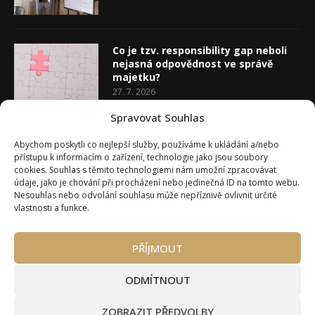
Co je tzv. responsibility gap neboli
nejasná odpovědnost ve správě
majetku?
27. 7. 2026
Spravovat Souhlas
Co je rozhodovací analýza
Abychom poskytli co nejlepší služby, používáme k ukládání a/nebo
20. 7. 2026
přístupu k informacím o zařízení, technologie jako jsou soubory
cookies. Souhlas s těmito technologiemi nám umožní zpracovávat
údaje, jako je chování při procházení nebo jedinečná ID na tomto webu.
Nesouhlas nebo odvolání souhlasu může nepříznivě ovlivnit určité
vlastnosti a funkce.
PŘÍJMOUT
Úvod
O Wealth Magazínu
Můj účet
Slovník pojmů
Kontakty
Máte zájem o spolupráci?
ODMÍTNOUT
Pravidla používání webu wmag.cz
Všeobecné obchodní podmínky
ZOBRAZIT PŘEDVOLBY