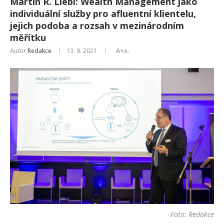
Martin R. Liebi: Wealth Management jako
individuální služby pro afluentní klientelu,
jejich podoba a rozsah v mezinárodním
měřítku
Autor
Redakce
13. 9. 2021
A+
A-
Foto: Redakce