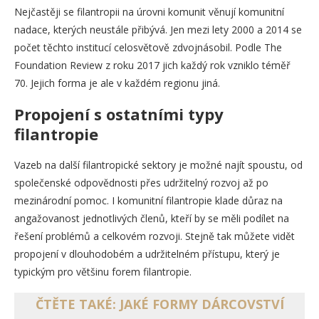
Nejčastěji se filantropii na úrovni komunit věnují komunitní
nadace, kterých neustále přibývá. Jen mezi lety 2000 a 2014 se
počet těchto institucí celosvětově zdvojnásobil. Podle The
Foundation Review z roku 2017 jich každý rok vzniklo téměř
70. Jejich forma je ale v každém regionu jiná.
Propojení s ostatními typy
filantropie
Vazeb na další filantropické sektory je možné najít spoustu, od
společenské odpovědnosti přes udržitelný rozvoj až po
mezinárodní pomoc. I komunitní filantropie klade důraz na
angažovanost jednotlivých členů, kteří by se měli podílet na
řešení problémů a celkovém rozvoji. Stejně tak můžete vidět
propojení v dlouhodobém a udržitelném přístupu, který je
typickým pro většinu forem filantropie.
ČTĚTE TAKÉ: JAKÉ FORMY DÁRCOVSTVÍ