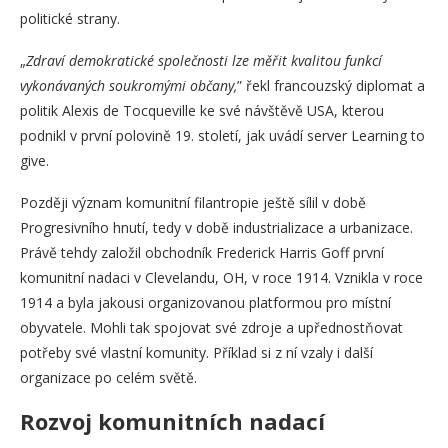
politické strany.
„
Zdraví demokratické společnosti lze měřit kvalitou funkcí
vykonávaných soukromými občany,
” řekl francouzský diplomat a
politik Alexis de Tocqueville ke své návštěvě USA, kterou
podnikl v první polovině 19. století, jak uvádí server Learning to
give.
Později význam komunitní filantropie ještě sílil v době
Progresivního hnutí, tedy v době industrializace a urbanizace.
Právě tehdy založil obchodník Frederick Harris Goff první
komunitní nadaci v Clevelandu, OH, v roce 1914. Vznikla v roce
1914 a byla jakousi organizovanou platformou pro místní
obyvatele. Mohli tak spojovat své zdroje a upřednostňovat
potřeby své vlastní komunity. Příklad si z ní vzaly i další
organizace po celém světě.
Rozvoj komunitních nadací