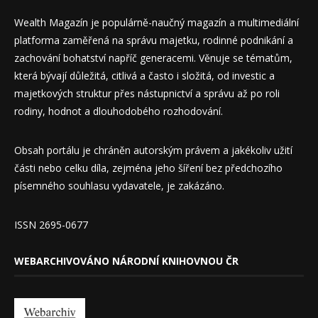
Wealth Magazín je populárně-naučný magazín a multimediální
platforma zaměřená na správu majetku, rodinné podnikání a
zachování bohatství napříč generacemi. Věnuje se tématům,
která bývají důležitá, citlivá a často i složitá, od investic a
majetkových struktur přes nástupnictví a správu až po roli
rodiny, hodnot a dlouhodobého rozhodování.
Obsah portálu je chráněn autorským právem a jakékoliv užití
části nebo celku díla, zejména jeho šíření bez předchozího
písemného souhlasu vydavatele, je zakázáno.
ISSN 2695-0677
WEBARCHIVOVÁNO NÁRODNÍ KNIHOVNOU ČR