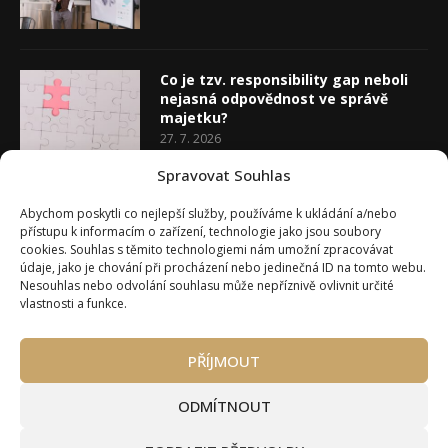
Co je tzv. responsibility gap neboli
nejasná odpovědnost ve správě
majetku?
27. 7. 2026
Spravovat Souhlas
Co je rozhodovací analýza
Abychom poskytli co nejlepší služby, používáme k ukládání a/nebo
20. 7. 2026
přístupu k informacím o zařízení, technologie jako jsou soubory
cookies. Souhlas s těmito technologiemi nám umožní zpracovávat
údaje, jako je chování při procházení nebo jedinečná ID na tomto webu.
Nesouhlas nebo odvolání souhlasu může nepříznivě ovlivnit určité
vlastnosti a funkce.
PŘÍJMOUT
Úvod
O Wealth Magazínu
Můj účet
Slovník pojmů
Kontakty
Máte zájem o spolupráci?
ODMÍTNOUT
Pravidla používání webu wmag.cz
Všeobecné obchodní podmínky