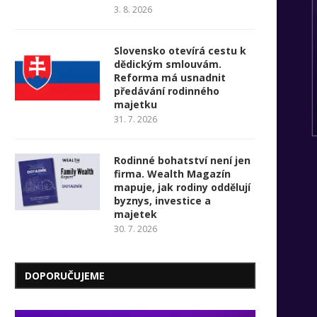
3. 8. 2026
Slovensko otevírá cestu k
dědickým smlouvám.
Reforma má usnadnit
předávání rodinného
majetku
31. 7. 2026
Rodinné bohatství není jen
firma. Wealth Magazín
mapuje, jak rodiny oddělují
byznys, investice a
majetek
30. 7. 2026
DOPORUČUJEME