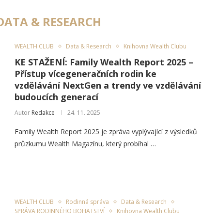
DATA & RESEARCH
WEALTH CLUB
Data & Research
Knihovna Wealth Clubu
KE STAŽENÍ: Family Wealth Report 2025 –
Přístup vícegeneračních rodin ke
vzdělávání NextGen a trendy ve vzdělávání
budoucích generací
Autor
Redakce
24. 11. 2025
Family Wealth Report 2025 je zpráva vyplývající z výsledků
průzkumu Wealth Magazínu, který probíhal …
WEALTH CLUB
Rodinná správa
Data & Research
SPRÁVA RODINNÉHO BOHATSTVÍ
Knihovna Wealth Clubu