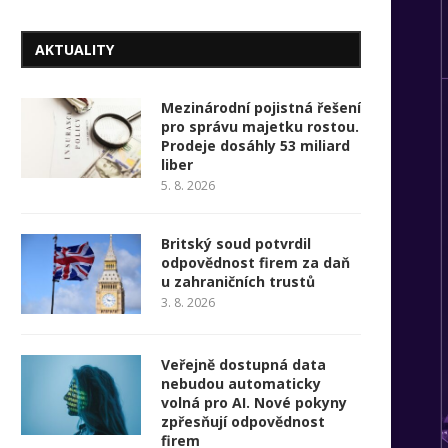
AKTUALITY
Mezinárodní pojistná řešení
pro správu majetku rostou.
Prodeje dosáhly 53 miliard
liber
5. 8. 2026
Britský soud potvrdil
odpovědnost firem za daň
u zahraničních trustů
3. 8. 2026
Veřejně dostupná data
nebudou automaticky
volná pro AI. Nové pokyny
zpřesňují odpovědnost
firem