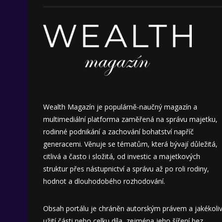
Wealth Magazín je populárně-naučný magazín a
multimediální platforma zaměřená na správu majetku,
rodinné podnikání a zachování bohatství napříč
generacemi. Věnuje se tématům, která bývají důležitá,
citlivá a často i složitá, od investic a majetkových
struktur přes nástupnictví a správu až po roli rodiny,
hodnot a dlouhodobého rozhodování.
Obsah portálu je chráněn autorským právem a jakékoli
užití části nebo celku díla, zejména jeho šíření bez