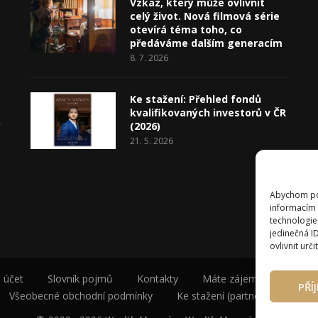
Vzkaz, který může ovlivnit
celý život. Nová filmová série
otevírá téma toho, co
předáváme dalším generacím
8. 7. 2026
Ke stažení: Přehled fondů
kvalifikovaných investorů v ČR
(2026)
21. 5. 2026
Abychom pos
informacím 
technologie
jedinečná I
ovlivnit urči
 účet
Slovník pojmů
Kontakty
Máte zájem o spolupráci
PŘÍ
Všeobecné obchodní podmínky
Ke stažení (partneři a autoři)