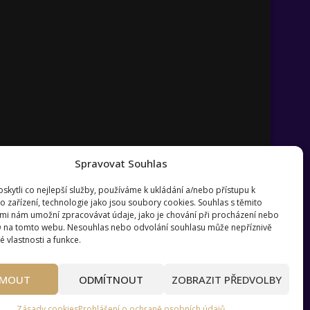
Spravovat Souhlas
kytli co nejlepší služby, používáme k ukládání a/nebo přístupu k
o zařízení, technologie jako jsou soubory cookies. Souhlas s těmito
mi nám umožní zpracovávat údaje, jako je chování při procházení nebo
D na tomto webu. Nesouhlas nebo odvolání souhlasu může nepříznivě
té vlastnosti a funkce.
?
Pravidla používání webu wmag.cz
JMOUT
ODMÍTNOUT
ZOBRAZIT PŘEDVOLBY
Zásady cookies
Prohlášení o ochraně osobních údajů