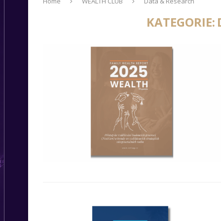
Home
WEALTH CLUB
Data & Research
KATEGORIE: