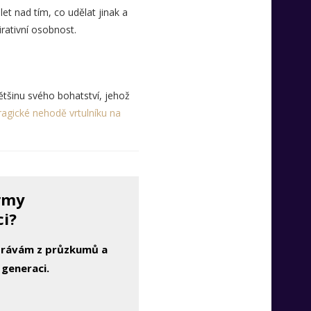
t nad tím, co udělat jinak a
irativní osobnost.
většinu svého bohatství, jehož
ragické nehodě vrtulníku na
irmy
ci?
zprávám z průzkumů a
 generaci.