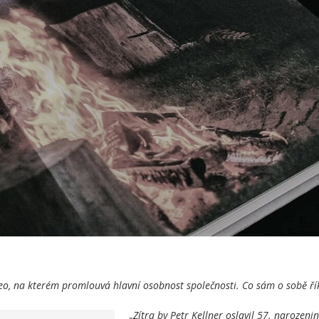
eo, na kterém promlouvá hlavní osobnost společnosti. Co sám o sobě ří
„
Zítra by Petr Kellner oslavil 57. narozenin