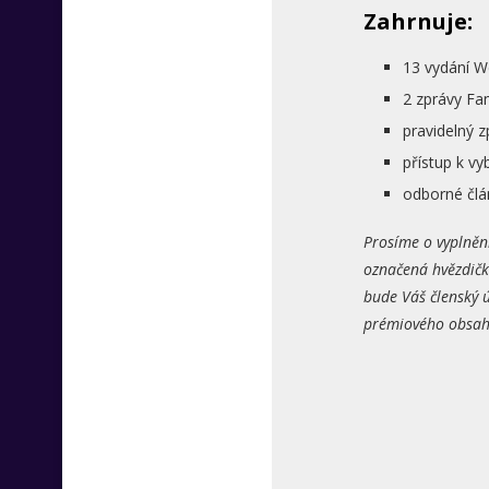
Zahrnuje:
13 vydání W
2 zprávy Fa
pravidelný 
přístup k 
odborné člá
Prosíme o vyplněn
označená hvězdičk
bude Váš členský ú
prémiového obsahu