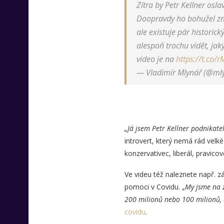
Zítra by Petr Kellner osla
Doopravdy ho bohužel zna
ale existuje pár historic
alespoň trochu vidět, jak
video je na
https://t.co/
— Vladimír Mlynář (@ml
„Já jsem Petr Kellner podnikatel
introvert, který nemá rád velk
konzervativec, liberál, pravico
Ve videu též naleznete např. 
pomoci v Covidu. „
My jsme na z
200 milionů nebo 100 milionů, 
covidu
.