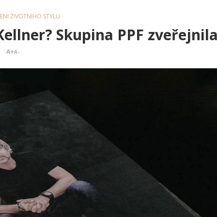
ZENÍ ŽIVOTNÍHO STYLU
Kellner? Skupina PPF zveřejnil
A+
A-