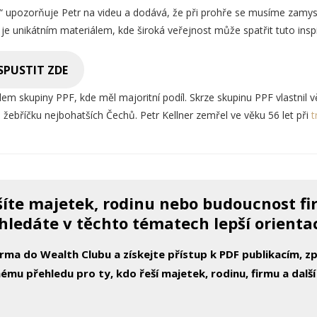
,“ upozorňuje Petr na videu a dodává, že při prohře se musíme zamysle
o je unikátním materiálem, kde široká veřejnost může spatřit tuto insp
 SPUSTIT ZDE
lem skupiny PPF, kde měl majoritní podíl. Skrze skupinu PPF vlastnil 
o žebříčku nejbohatších Čechů. Petr Kellner zemřel ve věku 56 let při
t
íte majetek, rodinu nebo budoucnost f
hledáte v těchto tématech lepší orienta
arma do Wealth Clubu a získejte přístup k PDF publikacím, 
ému přehledu pro ty, kdo řeší majetek, rodinu, firmu a další