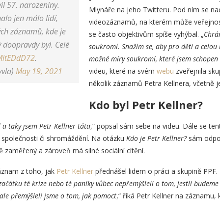
vil 57. narozeniny.
Mlynáře na jeho Twitteru. Pod ním se na
lo jen málo lidí,
videozáznamů, na kterém může veřejnost 
kých záznamů, kde je
se často objektivům spíše vyhýbal. „
Chrá
ý doopravdy byl. Celé
soukromí. Snažím se, aby pro děti a celou
rMitEDdD72
.
možné míry soukromí, které jsem schopen 
yvla)
May 19, 2021
videu, které na svém
webu
zveřejnila sku
několik záznamů Petra Kellnera, včetně 
Kdo byl Petr Kellner?
 a taky jsem Petr Kellner táta
,“ popsal sám sebe na videu. Dále se ten
é společnosti či shromáždění. Na otázku
Kdo je Petr Kellner?
sám odpově
vě zaměřený a zároveň má silné sociální cítění.
záznam z toho, jak
Petr Kellner
přednášel lidem o práci a skupině PPF. 
ačátku té krize nebo té paniky vůbec nepřemýšleli o tom, jestli budeme
ale přemýšleli jsme o tom, jak pomoct
,“ říká Petr Kellner na záznamu,