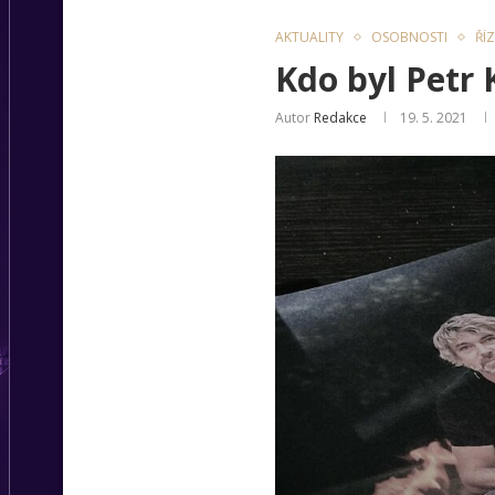
AKTUALITY
OSOBNOSTI
ŘÍ
Kdo byl Petr 
Autor
Redakce
19. 5. 2021