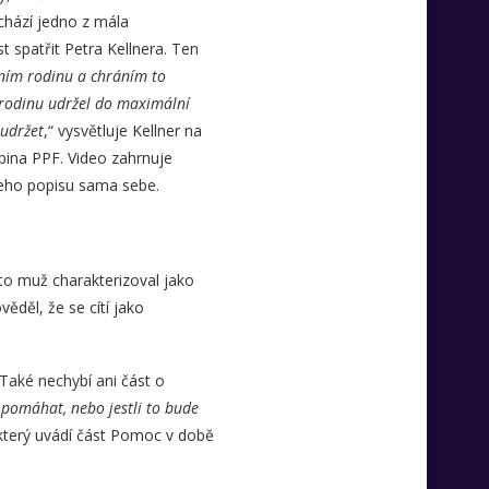
chází jedno z mála
spatřit Petra Kellnera. Ten
ním rodinu a chráním to
 rodinu udržel do maximální
udržet
,“ vysvětluje Kellner na
pina PPF. Video zahrnuje
jeho popisu sama sebe.
to muž charakterizoval jako
děl, že se cítí jako
Také nechybí ani část o
 pomáhat, nebo jestli to bude
 který uvádí část Pomoc v době