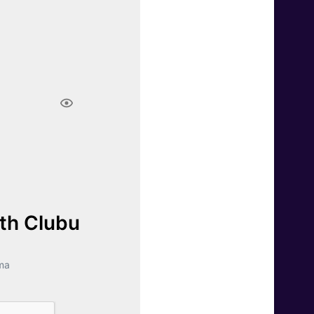
lth Clubu
ma