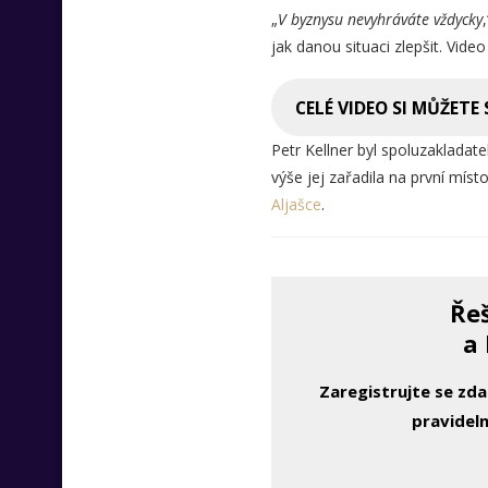
„
V byznysu nevyhráváte vždycky
jak danou situaci zlepšit. Vide
CELÉ VIDEO SI MŮŽETE
Petr Kellner byl spoluzakladate
výše jej zařadila na první míst
Aljašce
.
Řeš
a 
Zaregistrujte se zd
pravideln