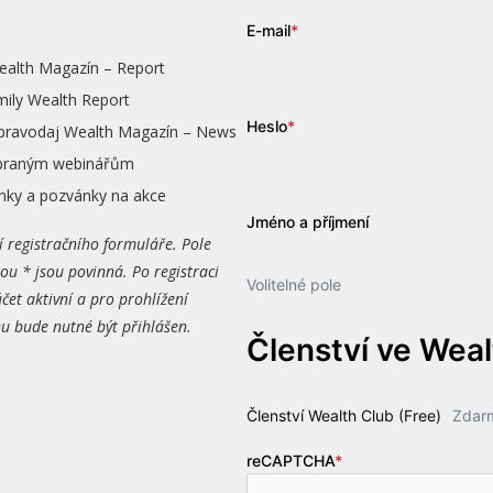
E-mail
*
ealth Magazín – Report
mily Wealth Report
Heslo
*
zpravodaj Wealth Magazín – News
vybraným webinářům
nky a pozvánky na akce
Jméno a příjmení
í registračního formuláře. Pole
ou * jsou povinná. Po registraci
Volitelné pole
čet aktivní a pro prohlížení
 bude nutné být přihlášen.
Členství ve Wea
Členství Wealth Club (Free)
Zdar
reCAPTCHA
*