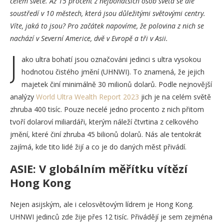
celém světě. Až 15 procent z nejbohatších osob světa se ale
soustředí v 10 městech, která jsou důležitými světovými centry.
Víte, jaká to jsou? Pro začátek napovíme, že polovina z nich se
nachází v Severní Americe, dvě v Evropě a tři v Asii.
J
ako ultra bohatí jsou označováni jedinci s ultra vysokou
hodnotou čistého jmění (UHNWI). To znamená, že jejich
majetek činí minimálně 30 milionů dolarů. Podle nejnovější
analýzy
World Ultra Wealth Report 2023
jich je na celém světě
zhruba 400 tisíc. Pouze necelé jedno procento z nich přitom
tvoří dolaroví miliardáři, kterým náleží čtvrtina z celkového
jmění, které činí zhruba 45 bilionů dolarů. Nás ale tentokrát
zajímá, kde tito lidé žijí a co je do daných měst přivádí.
ASIE: V globálním měřítku vítězí
Hong Kong
Nejen asijským, ale i celosvětovým lídrem je Hong Kong.
UHNWI jedinců zde žije přes 12 tisíc. Přivádějí je sem zejména