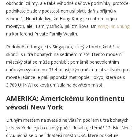
obchodní zájmy, ale také výhodné daňové podmínky, protože
podnikatelé zde v podstatě nemusí platit daň z příjmů v
zahraničí. Není tak divu, že Hong Kong je centrem nejen
movitých, ale i Family Officů, jak zmiňoval Dr.
Wing-Hin Chung
na konferenci Private Family Wealth.
Podobně to funguje i v Singapuru, který v tomto žebříčku
skončil s ultra bohatých na sedmém místě. I tento moderní
městský stát se může pochlubit poměrně benevolentním
daňovým systémem. Třetím asijským městem atraktivním pro
movité jedince je pak japonská metropole Tokyo, která se s
3.700 UHNWI celkově umístila na devátém místě.
AMERIKA: Americkému kontinentu
vévodí New York
Druhým městem na světě s největším podílem ultra bohatých
je New York. Jejich celkový počet dosahuje téměř 12 tisíc. Není
divu, jedná se o nejlidnatější město USA, které poskytuje