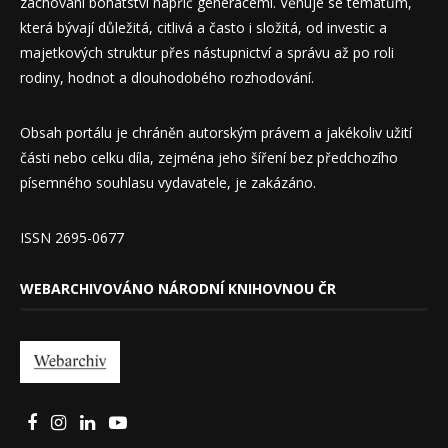
zachování bohatství napříč generacemi. Věnuje se tématům,
která bývají důležitá, citlivá a často i složitá, od investic a
majetkových struktur přes nástupnictví a správu až po roli
rodiny, hodnot a dlouhodobého rozhodování.
Obsah portálu je chráněn autorským právem a jakékoliv užití
části nebo celku díla, zejména jeho šíření bez předchozího
písemného souhlasu vydavatele, je zakázáno.
ISSN 2695-0677
WEBARCHIVOVÁNO NÁRODNÍ KNIHOVNOU ČR