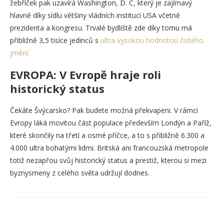
žebříček pak uzavírá Washington, D. C, který je zajímavý
hlavně díky sídlu většiny vládních institucí USA včetně
prezidenta a kongresu. Trvalé bydliště zde díky tomu má
přibližně 3,5 tisíce jedinců s
ultra vysokou hodnotou čistého
jmění.
EVROPA: V Evropě hraje roli
historický status
Čekáte Švýcarsko? Pak budete možná překvapeni. V rámci
Evropy láká movitou část populace především Londýn a Paříž,
které skončily na třetí a osmé příčce, a to s přibližně 6.300 a
4.000 ultra bohatými lidmi. Britská ani francouzská metropole
totiž nezapřou svůj historický status a prestiž, kterou si mezi
byznysmeny z celého světa udržují dodnes.