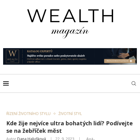
ŘÍZENÍ ŽIVOTNÍHO STYLU
ŽIVOTNÍ STYL
Kde žije nejvíce ultra bohatých lidí? Podívejte
se na žebříček měst
Autor
Dana Halušková
22. 9. 2023
A+
A-