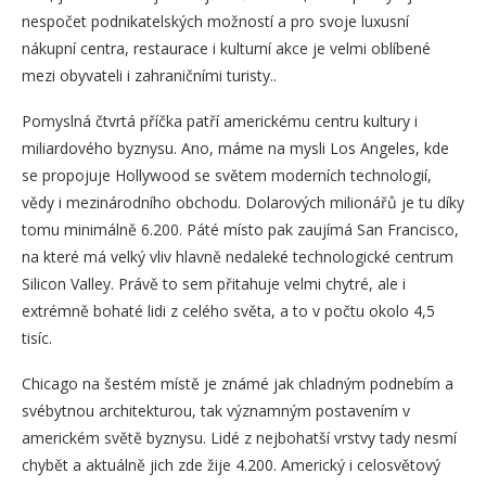
nespočet podnikatelských možností a pro svoje luxusní
nákupní centra, restaurace i kulturní akce je velmi oblíbené
mezi obyvateli i zahraničními turisty..
Pomyslná čtvrtá příčka patří americkému centru kultury i
miliardového byznysu. Ano, máme na mysli Los Angeles, kde
se propojuje Hollywood se světem moderních technologií,
vědy i mezinárodního obchodu. Dolarových milionářů je tu díky
tomu minimálně 6.200. Páté místo pak zaujímá San Francisco,
na které má velký vliv hlavně nedaleké technologické centrum
Silicon Valley. Právě to sem přitahuje velmi chytré, ale i
extrémně bohaté lidi z celého světa, a to v počtu okolo 4,5
tisíc.
Chicago na šestém místě je známé jak chladným podnebím a
svébytnou architekturou, tak významným postavením v
americkém světě byznysu. Lidé z nejbohatší vrstvy tady nesmí
chybět a aktuálně jich zde žije 4.200. Americký i celosvětový