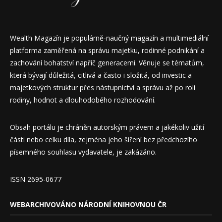
Wealth Magazín je populárně-naučný magazín a multimediální
platforma zaměřená na správu majetku, rodinné podnikání a
zachování bohatství napříč generacemi. Věnuje se tématům,
která bývají důležitá, citlivá a často i složitá, od investic a
majetkových struktur přes nástupnictví a správu až po roli
rodiny, hodnot a dlouhodobého rozhodování.
Obsah portálu je chráněn autorským právem a jakékoliv užití
části nebo celku díla, zejména jeho šíření bez předchozího
písemného souhlasu vydavatele, je zakázáno.
ISSN 2695-0677
WEBARCHIVOVÁNO NÁRODNÍ KNIHOVNOU ČR