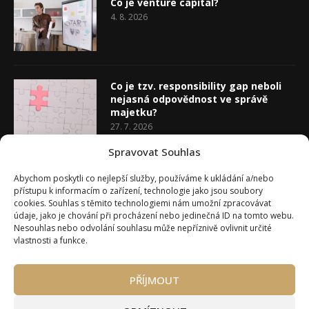
Co je venture capital?
4. 8. 2026
Co je tzv. responsibility gap neboli
nejasná odpovědnost ve správě
majetku?
27. 7. 2026
Spravovat Souhlas
Co je rozhodovací analýza
Abychom poskytli co nejlepší služby, používáme k ukládání a/nebo
20. 7. 2026
přístupu k informacím o zařízení, technologie jako jsou soubory
cookies. Souhlas s těmito technologiemi nám umožní zpracovávat
údaje, jako je chování při procházení nebo jedinečná ID na tomto webu.
Nesouhlas nebo odvolání souhlasu může nepříznivě ovlivnit určité
vlastnosti a funkce.
PŘÍJMOUT
Úvod
O Wealth Magazínu
Můj účet
Slovník pojmů
Kontakty
Máte zájem o spolupráci?