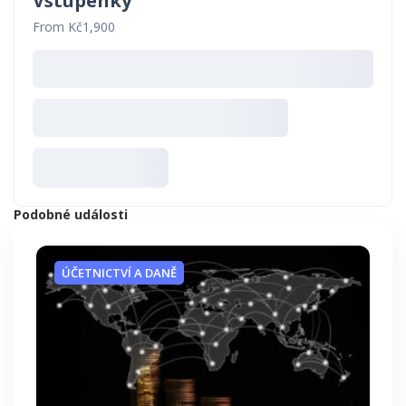
Vstupenky
From Kč1,900
Podobné události
ÚČETNICTVÍ A DANĚ