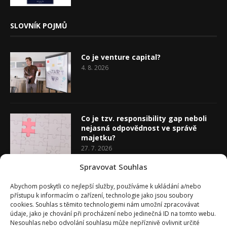
SLOVNÍK POJMŮ
Co je venture capital?
4. 8. 2026
Co je tzv. responsibility gap neboli
nejasná odpovědnost ve správě
majetku?
27. 7. 2026
Spravovat Souhlas
Co je rozhodovací analýza
Abychom poskytli co nejlepší služby, používáme k ukládání a/nebo
20. 7. 2026
přístupu k informacím o zařízení, technologie jako jsou soubory
cookies. Souhlas s těmito technologiemi nám umožní zpracovávat
údaje, jako je chování při procházení nebo jedinečná ID na tomto webu.
Nesouhlas nebo odvolání souhlasu může nepříznivě ovlivnit určité