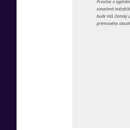
Prosíme o vyplněn
označená hvězdičk
bude Váš členský ú
prémiového obsahu