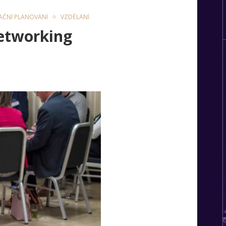
AČNÍ PLÁNOVÁNÍ
VZDĚLÁNÍ
etworking