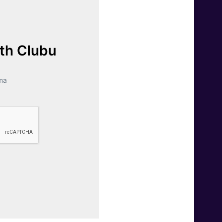
lth Clubu
ma