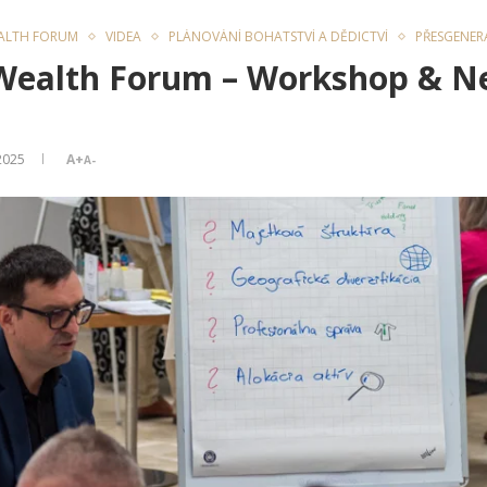
ALTH FORUM
VIDEA
PLÁNOVÁNÍ BOHATSTVÍ A DĚDICTVÍ
PŘESGENER
 Wealth Forum – Workshop & N
 2025
A+
A-