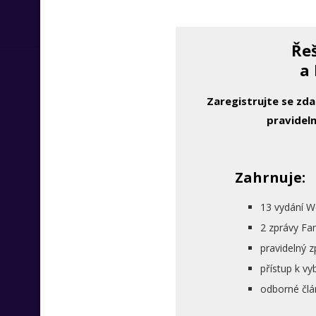
Řeš
a 
Zaregistrujte se zd
pravideln
Zahrnuje:
13 vydání W
2 zprávy Fa
pravidelný 
přístup k 
odborné člá