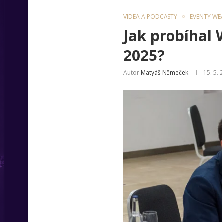
VIDEA A PODCASTY
EVENTY WE
Jak probíhal
2025?
Autor
Matyáš Němeček
15. 5.