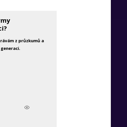
irmy
ci?
zprávám z průzkumů a
 generaci.