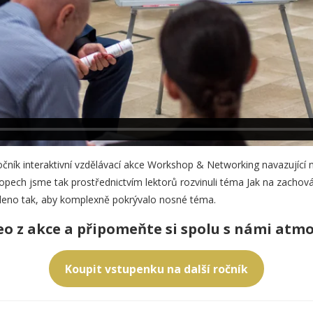
očník interaktivní vzdělávací akce Workshop & Networking navazující
pech jsme tak prostřednictvím lektorů rozvinuli téma Jak na zachová
eno tak, aby komplexně pokrývalo nosné téma.
eo z akce a připomeňte si spolu s námi atm
Koupit vstupenku na další ročník