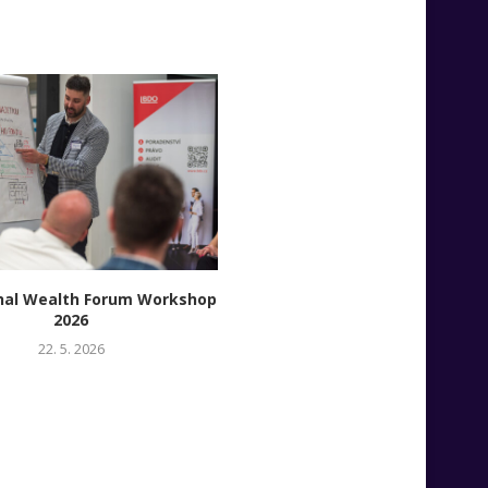
íhal Wealth Forum Workshop
Veronika Machat: Networking
2026
NextGen – Jak budovat vlas
legitimitu mimo rodinné jm
22. 5. 2026
16. 4. 2026