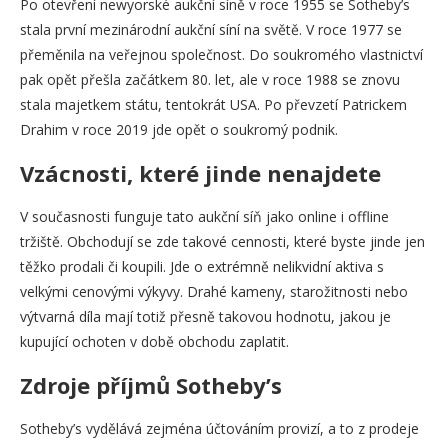
Po otevření newyorské aukční síně v roce 1955 se Sotheby’s
stala první mezinárodní aukční síní na světě. V roce 1977 se
přeměnila na veřejnou společnost. Do soukromého vlastnictví
pak opět přešla začátkem 80. let, ale v roce 1988 se znovu
stala majetkem státu, tentokrát USA. Po převzetí Patrickem
Drahim v roce 2019 jde opět o soukromý podnik.
Vzácnosti, které jinde nenajdete
V současnosti funguje tato aukční síň jako online i offline
tržiště. Obchodují se zde takové cennosti, které byste jinde jen
těžko prodali či koupili. Jde o extrémně nelikvidní aktiva s
velkými cenovými výkyvy. Drahé kameny, starožitnosti nebo
výtvarná díla mají totiž přesně takovou hodnotu, jakou je
kupující ochoten v době obchodu zaplatit.
Zdroje příjmů Sotheby’s
Sotheby’s vydělává zejména účtováním provizí, a to z prodeje