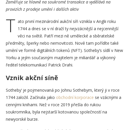
Zaměřuje se hlavně na soukromé transakce a vydělává na
provizích z prodeje umění i dalších aktiv
T
ato první mezinárodní aukční síň vznikla v Anglii roku
1744 a dnes se v ní draží ty nejvzácnější a nejcennější
věci na světě. Patří mezi ně umělecké a sběratelské
předměty, šperky nebo nemovitosti. Nově tam pořídíte také
umění ve formě digitálních tokenů (NFT). Sotheby’s sídlí v New
Yorku a jejím současným majitelem je miliardář a výkonný
ředitel telekomunikací Patrick Drahi.
Vznik akční síně
Sotheby‘ je pojmenovaná po Johnu Sothebym, který ji v roce
1744 založil. Začínala jako
obchodní korporace
se vzácnými a
cennými knihami. Než v roce 2019 přešla do rukou
soukromníka, byla nejstarší kotovanou společností na
newyorské burze.