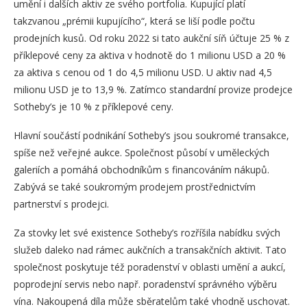
umění i dalších aktiv ze svého portfolia. Kupující platí
takzvanou „prémii kupujícího“, která se liší podle počtu
prodejních kusů. Od roku 2022 si tato aukční síň účtuje 25 % z
příklepové ceny za aktiva v hodnotě do 1 milionu USD a 20 %
za aktiva s cenou od 1 do 4,5 milionu USD. U aktiv nad 4,5
milionu USD je to 13,9 %. Zatímco standardní provize prodejce
Sotheby’s je 10 % z příklepové ceny.
Hlavní součástí podnikání Sotheby’s jsou soukromé transakce,
spíše než veřejné aukce. Společnost působí v uměleckých
galeriích a pomáhá obchodníkům s financováním nákupů.
Zabývá se také soukromým prodejem prostřednictvím
partnerství s prodejci.
Za stovky let své existence Sotheby’s rozříšila nabídku svých
služeb daleko nad rámec aukčních a transakčních aktivit. Tato
společnost poskytuje též poradenství v oblasti umění a aukcí,
poprodejní servis nebo např. poradenství správného výběru
vína. Nakoupená díla může sběratelům také vhodně uschovat.