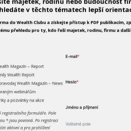
íte majetek, rodinu nebo budoucnost f
hledáte v těchto tématech lepší orienta
arma do Wealth Clubu a získejte přístup k PDF publikacím, 
ému přehledu pro ty, kdo řeší majetek, rodinu, firmu a další
E-mail
*
ealth Magazín – Report
mily Wealth Report
Heslo
*
zpravodaj Wealth Magazín – News
vybraným webinářům
nky a pozvánky na akce
Jméno a příjmení
í registračního formuláře. Pole
ou * jsou povinná. Po registraci
Volitelné pole
čet aktivní a pro prohlížení