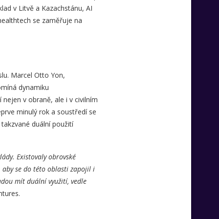
klad v Litvě a Kazachstánu, AI
 healthtech se zaměřuje na
lu. Marcel Otto Yon,
pomíná dynamiku
ejen v obraně, ale i v civilním
prve minulý rok a soustředí se
takzvané duální použití
lády. Existovaly obrovské
aby se do této oblasti zapojil i
dou mít duální využití, vedle
ntures.