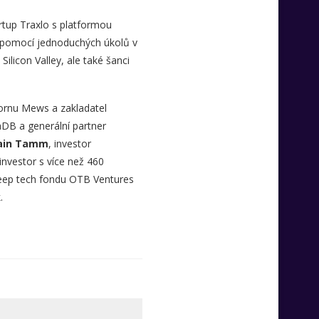
artup Traxlo s platformou
i pomocí jednoduchých úkolů v
ilicon Valley, ale také šanci
cornu Mews a zakladatel
aDB a generální partner
ain Tamm
, investor
investor s více než 460
deep tech fondu OTB Ventures
.