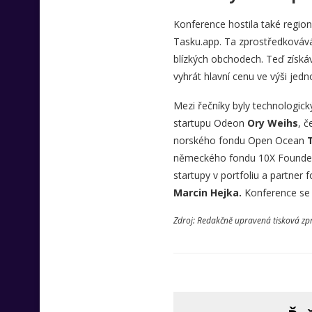
Konference hostila také regioná
Tasku.app. Ta zprostředkovává
blízkých obchodech. Teď získáv
vyhrát hlavní cenu ve výši jedn
Mezi řečníky byly technologick
startupu Odeon
Ory Weihs
, č
norského fondu Open Ocean
německého fondu 10X Founders
startupy v portfoliu a partner
Marcin Hejka.
Konference se 
Zdroj: Redakčně upravená tisková zp