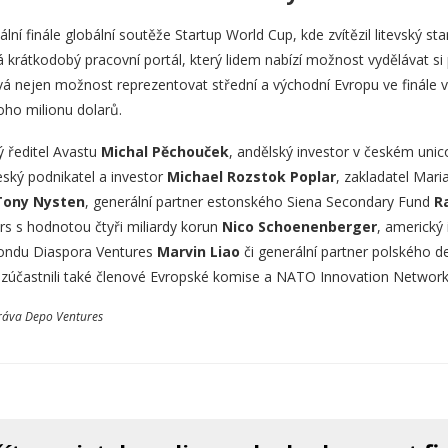
lní finále globální soutěže Startup World Cup, kde zvítězil litevský st
 krátkodobý pracovní portál, který lidem nabízí možnost vydělávat s
á nejen možnost reprezentovat střední a východní Evropu ve finále v S
oho milionu dolarů.
ý ředitel Avastu
Michal Pěchouček
, andělský investor v českém uni
eský podnikatel a investor
Michael Rozstok Poplar
, zakladatel Mari
Tony Nysten
, generální partner estonského Siena Secondary Fund
R
 s hodnotou čtyři miliardy korun
Nico Schoenenberger
, americký 
 fondu Diaspora Ventures
Marvin Liao
či generální partner polského 
zúčastnili také členové Evropské komise a NATO Innovation Network
ráva Depo Ventures