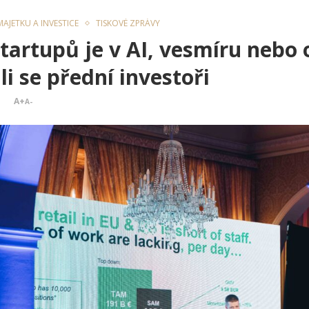
AJETKU A INVESTICE
TISKOVÉ ZPRÁVY
tartupů je v AI, vesmíru neb
li se přední investoři
A+
A-