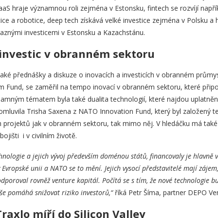
aaS hraje významnou roli zejména v Estonsku, fintech se rozvíjí napří
ice a robotice, deep tech získává velké investice zejména v Polsku a
raznými investicemi v Estonsku a Kazachstánu.
investic v obranném sektoru
aké přednášky a diskuze o inovacích a investicích v obranném průmys
 Fund, se zaměřil na tempo inovací v obranném sektoru, které při
amným tématem byla také dualita technologií, které najdou uplatnění n
omluvila Trisha Saxena z NATO Innovation Fund, který byl založený te
 projektů jak v obranném sektoru, tak mimo něj. V hledáčku má také 
ojišti i v civilním životě.
hnologie a jejich vývoj především doménou států, financovaly je hlavně v
y Evropské unii a NATO se to mění. Jejich vysocí představitelé mají zájem, 
dporoval rovněž venture kapitál. Počítá se s tím, že nové technologie bu
vše pomáhá snižovat riziko investorů,“
říká Petr Šíma, partner DEPO Ve
raxlo míří do Silicon Valley