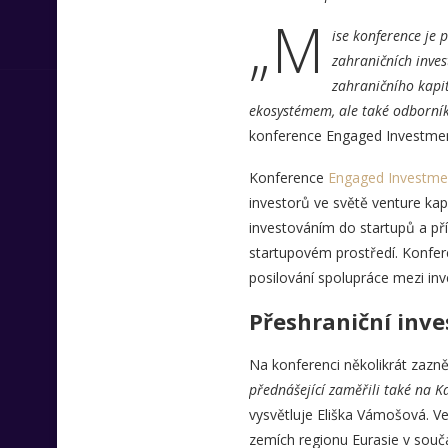
„M
ise konference je 
zahraničních invest
zahraničního kapi
ekosystémem, ale také odborníky
konference Engaged Investmen
Konference
Engaged Investme
investorů ve světě venture kap
investováním do startupů a pří
startupovém prostředí. Konfere
posilování spolupráce mezi inv
Přeshraniční inve
Na konferenci několikrát zazně
přednášející zaměřili také na Ka
vysvětluje Eliška Vámošová. Ve
zemích regionu Eurasie v souč