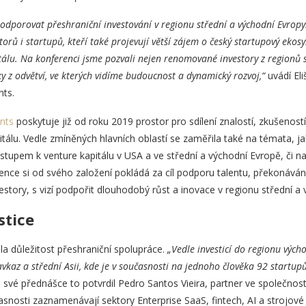
podporovat přeshraniční investování v regionu střední a východní Evropy.
orů i startupů, kteří také projevují větší zájem o český startupový ekosy
tálu. Na konferenci jsme pozvali nejen renomované investory z regionů
 z odvětví, ve kterých vidíme budoucnost a dynamický rozvoj,“
uvádí Eli
ts.
nts
poskytuje již od roku 2019 prostor pro sdílení znalostí, zkušeností
itálu. Vedle zmíněných hlavních oblastí se zaměřila také na témata, j
stupem k venture kapitálu v USA a ve střední a východní Evropě, či na
nce si od svého založení pokládá za cíl podporu talentu, překonáván
estory, s vizí podpořit dlouhodobý růst a inovace v regionu střední a 
stice
la důležitost přeshraniční spolupráce.
„Vedle investicí do regionu vých
vkaz a střední Asii, kde je v současnosti na jednoho člověka 92 startupů
 své přednášce to potvrdil Pedro Santos Vieira, partner ve společnos
asnosti zaznamenávají sektory Enterprise SaaS, fintech, AI a strojov