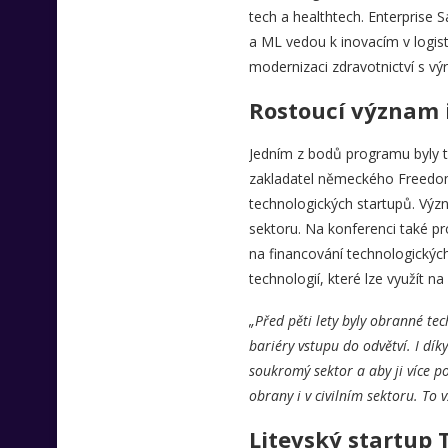
tech a healthtech. Enterprise S
a ML vedou k inovacím v logist
modernizaci zdravotnictví s vý
Rostoucí význam 
Jedním z bodů programu byly t
zakladatel německého Freedom
technologických startupů. Význ
sektoru. Na konferenci také pr
na financování technologických
technologií, které lze využít na b
„Před pěti lety byly obranné tec
bariéry vstupu do odvětví. I dík
soukromý sektor a aby ji více po
obrany i v civilním sektoru. To 
Litevský startup T