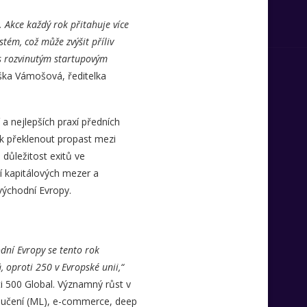
 Akce každý rok přitahuje více
stém, což může zvýšit příliv
 s rozvinutým startupovým
ška Vámošová, ředitelka
 a nejlepších praxí předních
ak překlenout propast mezi
 důležitost exitů ve
í kapitálových mezer a
východní Evropy.
odní Evropy se tento rok
, oproti 250 v Evropské unii,“
ti 500 Global. Významný růst v
é učení (ML), e-commerce, deep