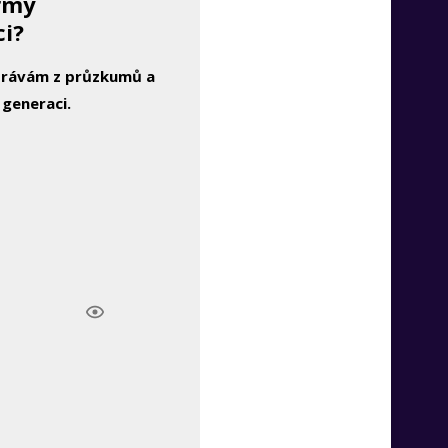
irmy
ci?
zprávám z průzkumů a
 generaci.