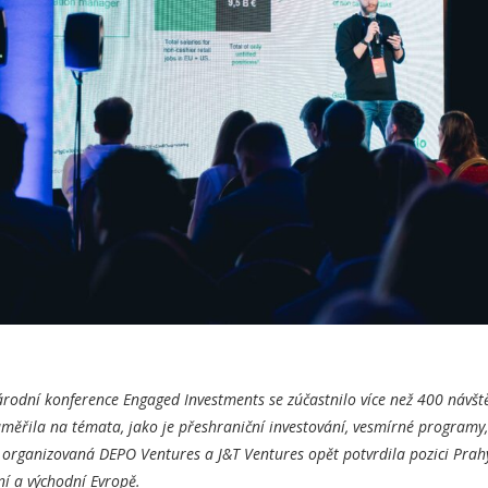
rodní konference Engaged Investments se zúčastnilo více než 400 návště
aměřila na témata, jako je přeshraniční investování, vesmírné program
organizovaná DEPO Ventures a J&T Ventures opět potvrdila pozici Prahy
dní a východní Evropě.