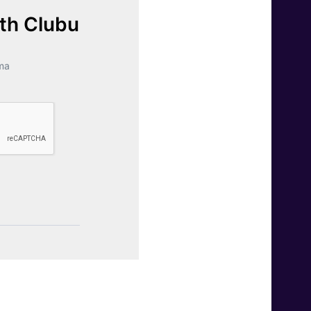
lth Clubu
ma