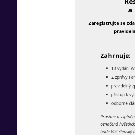
Řeš
a 
Zaregistrujte se zd
pravideln
Zahrnuje:
13 vydání W
2 zprávy Fa
pravidelný 
přístup k 
odborné člá
Prosíme o vyplněn
označená hvězdičk
bude Váš členský ú