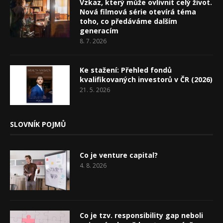
Vzkaz, který může ovlivnit celý život.
Nová filmová série otevírá téma
toho, co předáváme dalším
generacím
8. 7. 2026
Ke stažení: Přehled fondů
kvalifikovaných investorů v ČR (2026)
21. 5. 2026
SLOVNÍK POJMŮ
Co je venture capital?
4. 8. 2026
Co je tzv. responsibility gap neboli