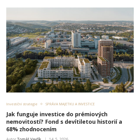
Investiční strategie
SPRÁVA MAJETKU A INVESTICE
Jak funguje investice do prémiových
nemovitostí? Fond s devítiletou historií a
68% zhodnocením
Autor
Tomáš Vavřík
14. 5. 2026