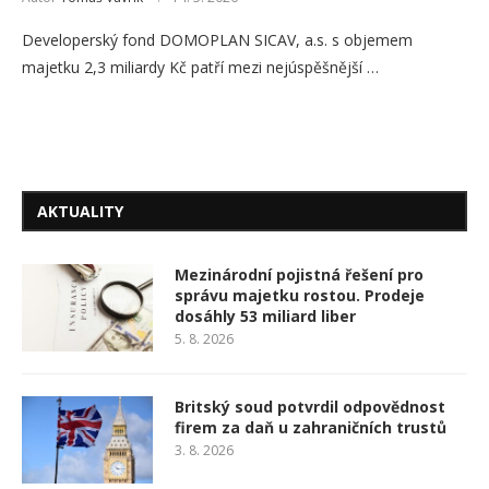
Developerský fond DOMOPLAN SICAV, a.s. s objemem
majetku 2,3 miliardy Kč patří mezi nejúspěšnější …
AKTUALITY
Mezinárodní pojistná řešení pro
správu majetku rostou. Prodeje
dosáhly 53 miliard liber
5. 8. 2026
Britský soud potvrdil odpovědnost
firem za daň u zahraničních trustů
3. 8. 2026