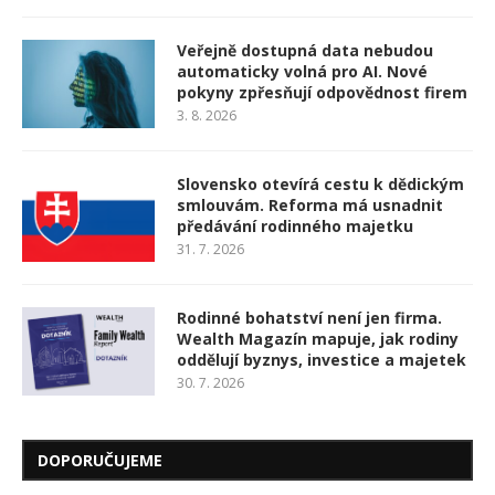
Veřejně dostupná data nebudou
automaticky volná pro AI. Nové
pokyny zpřesňují odpovědnost firem
3. 8. 2026
Slovensko otevírá cestu k dědickým
smlouvám. Reforma má usnadnit
předávání rodinného majetku
31. 7. 2026
Rodinné bohatství není jen firma.
Wealth Magazín mapuje, jak rodiny
oddělují byznys, investice a majetek
30. 7. 2026
DOPORUČUJEME