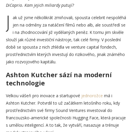
DiCaprio. Kam jejich miliardy putují?
J
ak už jsme několikrát zmiňovali, spousta celebrit nespoléhá
jen na odměny za natáčení filmů nebo alb, ale soustředí se
i na zhodnocování již vydělaných peněz. K tomu jim skvěle
slouží jak různé investiční nástroje, tak celé firmy. V poslední
době se spousta z nich zhlédla ve venture capital fondech,
prostřednictvím kterých investují do rizikového, jinak známého
jako rozvojového kapitálu.
Ashton Kutcher sází na moderní
technologie
Velkou vášeň pro inovace a startupové
jednorožce
má i
Ashton Kutcher. Potvrdil to už začátkem letošního roku, kdy
prostřednictvím své firmy Sound Ventures investoval do
francouzsko-americké společnosti Hugging Face, která pracuje
s umělou inteligencí. A to tak, že vytváří, nasazuje a trénuje