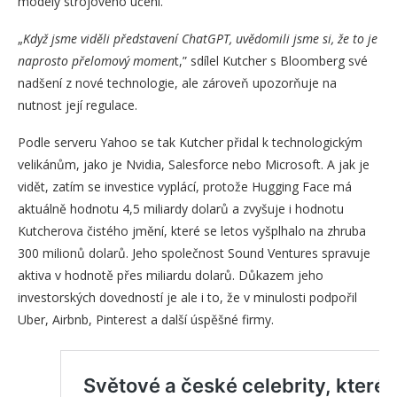
modely strojového učení.
„
Když jsme viděli představení ChatGPT, uvědomili jsme si, že to je
naprosto přelomový momen
t,” sdílel Kutcher s Bloomberg své
nadšení z nové technologie, ale zároveň upozorňuje na
nutnost její regulace.
Podle serveru Yahoo se tak Kutcher přidal k technologickým
velikánům, jako je Nvidia, Salesforce nebo Microsoft. A jak je
vidět, zatím se investice vyplácí, protože Hugging Face má
aktuálně hodnotu 4,5 miliardy dolarů a zvyšuje i hodnotu
Kutcherova čistého jmění, které se letos vyšplhalo na zhruba
300 milionů dolarů. Jeho společnost Sound Ventures spravuje
aktiva v hodnotě přes miliardu dolarů. Důkazem jeho
investorských dovedností je ale i to, že v minulosti podpořil
Uber, Airbnb, Pinterest a další úspěšné firmy.