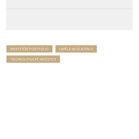
INVESTIČNÍ PORTFOLIO
UMĚLÁ INTELIGENCE
TECHNOLOGICKÉ INVESTICE