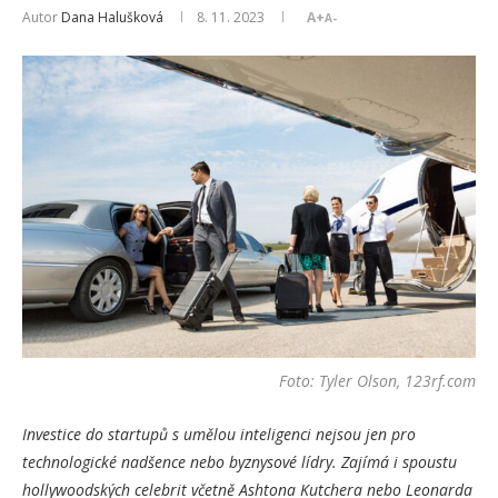
Autor
Dana Halušková
8. 11. 2023
A+
A-
Foto: Tyler Olson, 123rf.com
Investice do startupů s umělou inteligenci nejsou jen pro
technologické nadšence nebo byznysové lídry. Zajímá i spoustu
hollywoodských celebrit včetně Ashtona Kutchera nebo Leonarda