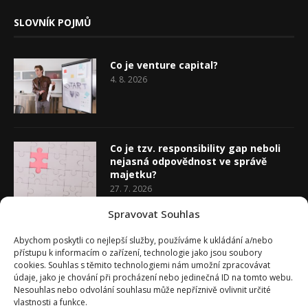
SLOVNÍK POJMŮ
Co je venture capital?
4. 8. 2026
Co je tzv. responsibility gap neboli
nejasná odpovědnost ve správě
majetku?
27. 7. 2026
Spravovat Souhlas
Co je rozhodovací analýza
Abychom poskytli co nejlepší služby, používáme k ukládání a/nebo
20. 7. 2026
přístupu k informacím o zařízení, technologie jako jsou soubory
cookies. Souhlas s těmito technologiemi nám umožní zpracovávat
údaje, jako je chování při procházení nebo jedinečná ID na tomto webu.
Nesouhlas nebo odvolání souhlasu může nepříznivě ovlivnit určité
vlastnosti a funkce.