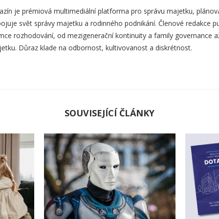
zín je prémiová multimediální platforma pro správu majetku, plánová
ojuje svět správy majetku a rodinného podnikání. Členové redakce pub
mce rozhodování, od mezigenerační kontinuity a family governance až p
etku. Důraz klade na odbornost, kultivovanost a diskrétnost.
SOUVISEJÍCÍ ČLÁNKY