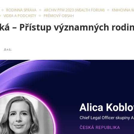
RODINNÁ SPRÁVA
ARCHIV PFW 2023 (WEALTH FORUM)
KNIHOVNA W
VIDEA A PODCASTY
PRÉMIOVÝ OBSAH
ská – Přístup významných rodin
A+
A-