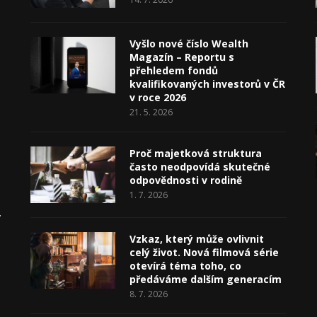
Vyšlo nové číslo Wealth
Magazín – Reportu s
přehledem fondů
kvalifikovaných investorů v ČR
v roce 2026
21. 5. 2026
Proč majetková struktura
často neodpovídá skutečné
odpovědnosti v rodině
1. 7. 2026
v
Vzkaz, který může ovlivnit
celý život. Nová filmová série
otevírá téma toho, co
předáváme dalším generacím
8. 7. 2026