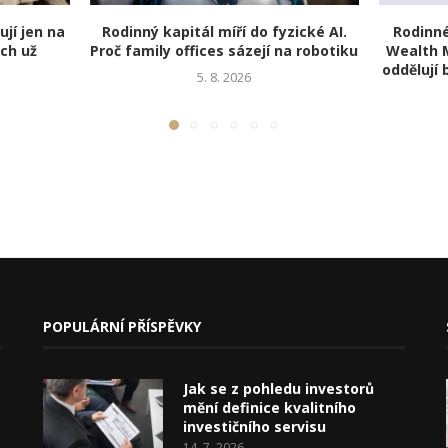
ují jen na
Rodinný kapitál míří do fyzické AI.
Rodinné
ich už
Proč family offices sázejí na robotiku
Wealth M
oddělují 
5. 8. 2026
POPULÁRNÍ PŘÍSPĚVKY
Jak se z pohledu investorů
mění definice kvalitního
investičního servisu
14. 7. 2026