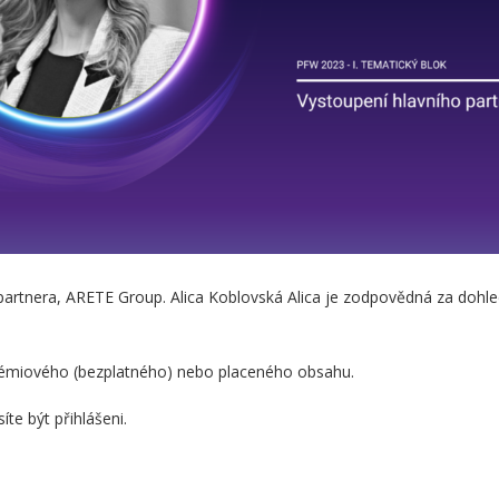
partnera, ARETE Group. Alica Koblovská Alica je zodpovědná za dohl
prémiového (bezplatného) nebo placeného obsahu.
te být přihlášeni.