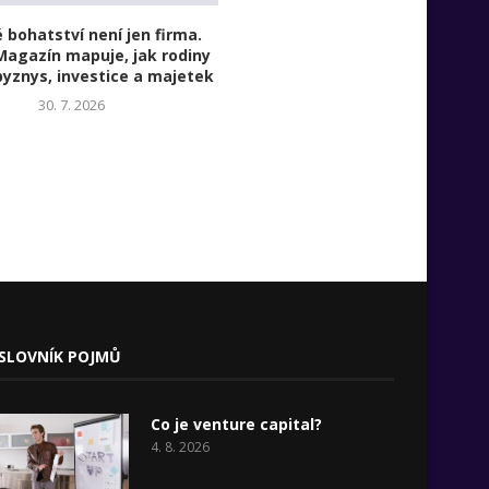
 bohatství není jen firma.
Zámek, kterého jsme se vzd
agazín mapuje, jak rodiny
29. 7. 2026
byznys, investice a majetek
30. 7. 2026
SLOVNÍK POJMŮ
Co je venture capital?
4. 8. 2026