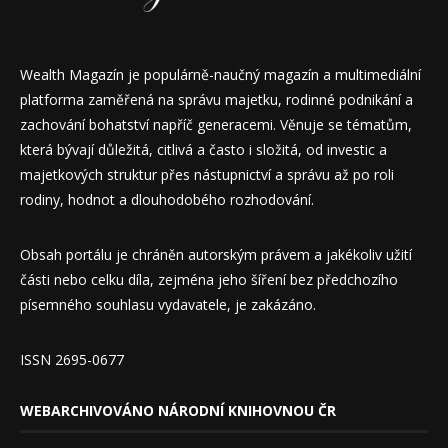
Wealth Magazín je populárně-naučný magazín a multimediální
platforma zaměřená na správu majetku, rodinné podnikání a
zachování bohatství napříč generacemi. Věnuje se tématům,
která bývají důležitá, citlivá a často i složitá, od investic a
majetkových struktur přes nástupnictví a správu až po roli
rodiny, hodnot a dlouhodobého rozhodování.
Obsah portálu je chráněn autorským právem a jakékoliv užití
části nebo celku díla, zejména jeho šíření bez předchozího
písemného souhlasu vydavatele, je zakázáno.
ISSN 2695-0677
WEBARCHIVOVÁNO NÁRODNÍ KNIHOVNOU ČR