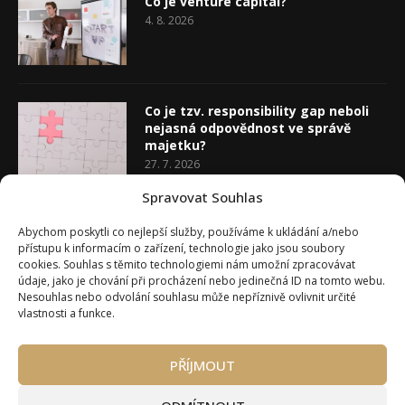
Co je venture capital?
4. 8. 2026
Co je tzv. responsibility gap neboli
nejasná odpovědnost ve správě
majetku?
27. 7. 2026
Spravovat Souhlas
Co je rozhodovací analýza
Abychom poskytli co nejlepší služby, používáme k ukládání a/nebo
20. 7. 2026
přístupu k informacím o zařízení, technologie jako jsou soubory
cookies. Souhlas s těmito technologiemi nám umožní zpracovávat
údaje, jako je chování při procházení nebo jedinečná ID na tomto webu.
Nesouhlas nebo odvolání souhlasu může nepříznivě ovlivnit určité
vlastnosti a funkce.
PŘÍJMOUT
Úvod
O Wealth Magazínu
Můj účet
Slovník pojmů
Kontakty
Máte zájem o spolupráci?