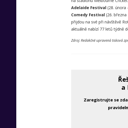
na stadionu Melbourne Cricket 
Adelaide Festival
(28. února
Comedy Festival
(26. března 
přijdou na své při návštěvě R
aktuálně nabízí 77 letů týdně 
Zdroj: Redakčně upravená tisková zp
Řeš
a 
Zaregistrujte se zd
pravideln