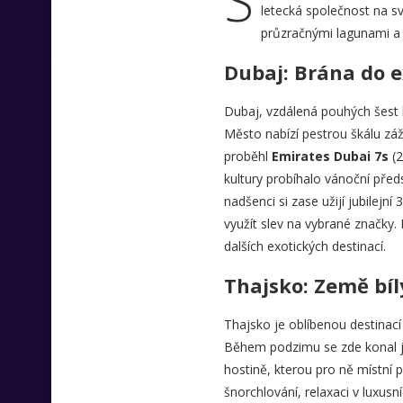
S
letecká společnost na s
průzračnými lagunami a 
Dubaj: Brána do e
Dubaj, vzdálená pouhých šest 
Město nabízí pestrou škálu záž
proběhl
Emirates Dubai 7s
(2
kultury probíhalo vánoční pře
nadšenci si zase užijí jubilejní 
využít slev na vybrané značky
dalších exotických destinací.
Thajsko: Země bíl
Thajsko je oblíbenou destinací
Během podzimu se zde konal j
hostině, kterou pro ně místní p
šnorchlování, relaxaci v luxusn