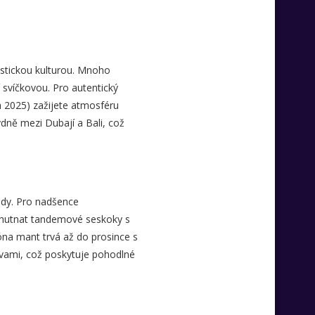
istickou kulturou. Mnoho
 svíčkovou. Pro autentický
a 2025) zažijete atmosféru
ýdně mezi Dubají a Bali, což
ody. Pro nadšence
chutnat tandemové seskoky s
na mant trvá až do prosince s
divami, což poskytuje pohodlné