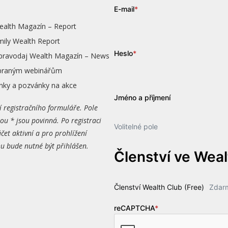
E-mail
*
ealth Magazín – Report
mily Wealth Report
Heslo
*
zpravodaj Wealth Magazín – News
vybraným webinářům
nky a pozvánky na akce
Jméno a příjmení
í registračního formuláře. Pole
ou * jsou povinná. Po registraci
Volitelné pole
čet aktivní a pro prohlížení
 bude nutné být přihlášen.
Členství ve Wea
Členství Wealth Club (Free)
Zdar
reCAPTCHA
*