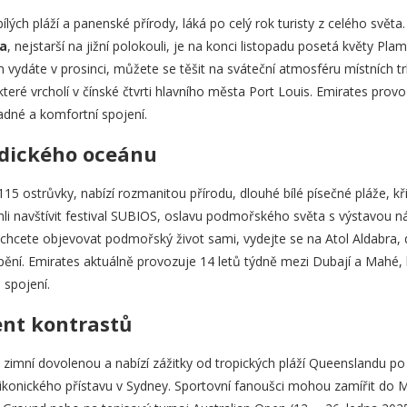
bílých pláží a panenské přírody, láká po celý rok turisty z celého svět
a
, nejstarší na jižní polokouli, je na konci listopadu posetá květy Pla
m vydáte v prosinci, můžete se těšit na sváteční atmosféru místních 
teré vrcholí v čínské čtvrti hlavního města Port Louis. Emirates prov
adné a komfortní spojení.
ndického oceánu
115 ostrůvky, nabízí rozmanitou přírodu, dlouhé bílé písečné pláže, k
hli navštívit festival SUBIOS, oslavu podmořského světa s výstavou ná
chcete objevovat podmořský život sami, vydejte se na Atol Aldabra, d
tápění. Emirates aktuálně provozuje 14 letů týdně mezi Dubají a Mahé
spojení.
ent kontrastů
o zimní dovolenou a nabízí zážitky od tropických pláží Queenslandu po
u ikonického přístavu v Sydney. Sportovní fanoušci mohou zamířit do