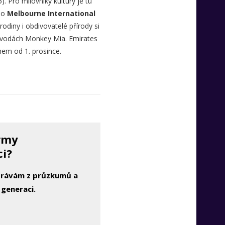
. Pro milovníky kultury je tu
bo
Melbourne International
odiny i obdivovatelé přírody si
h vodách Monkey Mia. Emirates
hem od 1. prosince.
irmy
ci?
zprávám z průzkumů a
 generaci.