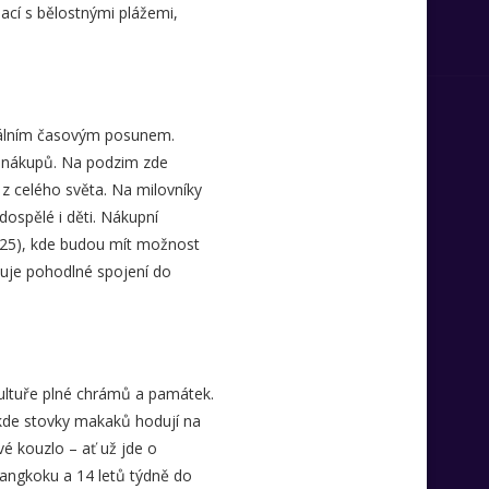
nací s bělostnými plážemi,
imálním časovým posunem.
ky nákupů. Na podzim zde
 z celého světa. Na milovníky
 dospělé i děti. Nákupní
2025), kde budou mít možnost
ňuje pohodlné spojení do
kultuře plné chrámů a památek.
 kde stovky makaků hodují na
vé kouzlo – ať už jde o
 Bangkoku a 14 letů týdně do