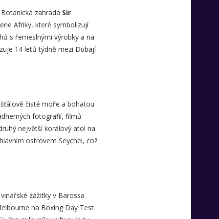
a. Botanická zahrada
Sir
mene Afriky, které symbolizují
trhů s řemeslnými výrobky a na
ozuje 14 letů týdně mezi Dubají
řišťálově čisté moře a bohatou
dherných fotografií, filmů
ruhý největší korálový atol na
, hlavním ostrovem Seychel, což
 vinařské zážitky v Barossa
 Melbourne na Boxing Day Test