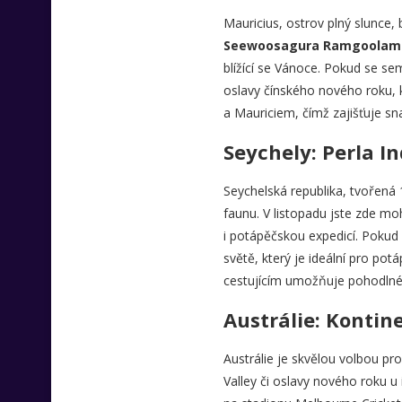
Mauricius, ostrov plný slunce, 
Seewoosagura Ramgoolam
blížící se Vánoce. Pokud se se
oslavy čínského nového roku, k
a Mauriciem, čímž zajišťuje sn
Seychely: Perla I
Seychelská republika, tvořená 
faunu. V listopadu jste zde mo
i potápěčskou expedicí. Pokud 
světě, který je ideální pro po
cestujícím umožňuje pohodlné 
Austrálie: Kontin
Austrálie je skvělou volbou pr
Valley či oslavy nového roku 