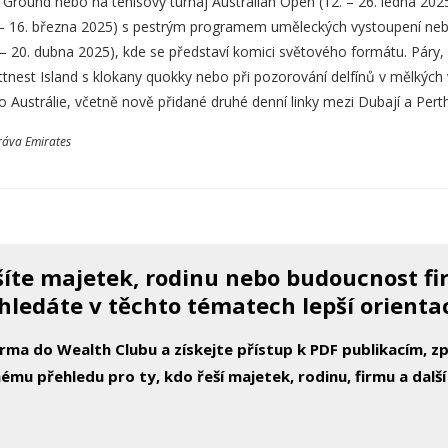
Ground nebo na tenisový turnaj Australian Open (12. – 26. ledna 2025)
 – 16. března 2025) s pestrým programem uměleckých vystoupení ne
– 20. dubna 2025), kde se představí komici světového formátu. Páry, r
ottnest Island s klokany quokky nebo při pozorování delfínů v mělkýc
do Austrálie, včetně nově přidané druhé denní linky mezi Dubají a Pert
ráva Emirates
íte majetek, rodinu nebo budoucnost f
hledáte v těchto tématech lepší orienta
arma do Wealth Clubu a získejte přístup k PDF publikacím, 
ému přehledu pro ty, kdo řeší majetek, rodinu, firmu a další