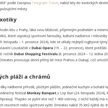
větě“ podle časopisu
Telegraph Travel
, nabízí lety do exotických desti
pulzujícími městy.
xotiky
hodin letu z Prahy, láká svou blízkostí, příjemným podnebím a min
itků, které uspokojí sportovní fanoušky, kulturní nadšence i milovní
9. listopadu – 1. prosince 2024), kde se utkaly nejlepší rugbyové týmy
dstavení Louskáček v
Dubai Opera
(19. – 22. prosince), které potěšilo
30. ročník
Dubai Shopping Festivalu
(6. prosince 2024 – 12. ledna 
. Emirates provozuje denní přímý let mezi Prahou a Dubají, což umož
ých pláží a chrámů
 díky nádherné přírodě, písčitým plážím, jedinečné kuchyni a bohaté 
edinečný festival
Monkey Banquet
v Lop Buri (24. listopadu 2024),
řipravují. Thajsko se pyšní více než 1 400 ostrovy, z nichž každý má s
ích resortech nebo sportovní vyžití. Emirates nabízí 35 letů týdně do