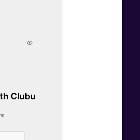
lth Clubu
ma