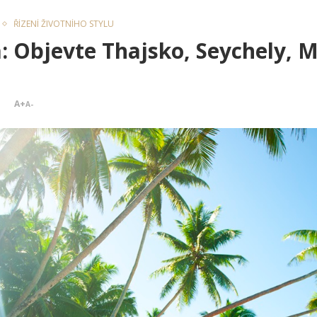
ŘÍZENÍ ŽIVOTNÍHO STYLU
: Objevte Thajsko, Seychely, M
A+
A-