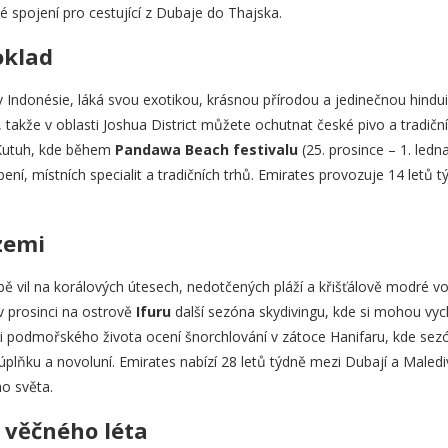
é spojení pro cestující z Dubaje do Thajska.
oklad
v Indonésie, láká svou exotikou, krásnou přírodou a jedinečnou hindu
takže v oblasti Joshua District můžete ochutnat české pivo a tradiční
 Kutuh, kde během
Pandawa Beach festivalu
(25. prosince – 1. ledn
ení, místních specialit a tradičních trhů. Emirates provozuje 14 letů t
zemi
bě vil na korálových útesech, nedotčených pláží a křišťálově modré v
v prosinci na ostrově
Ifuru
další sezóna skydivingu, kde si mohou vy
 podmořského života ocení šnorchlování v zátoce Hanifaru, kde sezó
 úplňku a novoluní. Emirates nabízí 28 letů týdně mezi Dubají a Male
ho světa.
 věčného léta