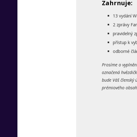
Zahrnuje:
13 vydání W
2 zprávy Fa
pravidelný 
přístup k 
odborné člá
Prosíme o vyplněn
označená hvězdičk
bude Váš členský ú
prémiového obsahu