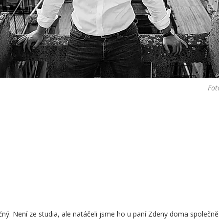
Fot
čný. Není ze studia, ale natáčeli jsme ho u paní Zdeny doma společn