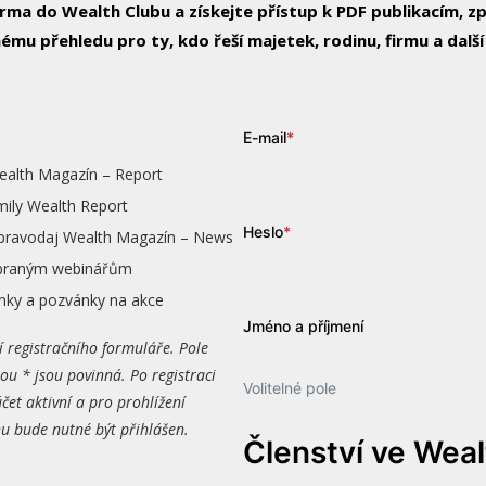
arma do Wealth Clubu a získejte přístup k PDF publikacím, 
ému přehledu pro ty, kdo řeší majetek, rodinu, firmu a další
E-mail
*
ealth Magazín – Report
mily Wealth Report
Heslo
*
zpravodaj Wealth Magazín – News
vybraným webinářům
nky a pozvánky na akce
Jméno a příjmení
í registračního formuláře. Pole
ou * jsou povinná. Po registraci
Volitelné pole
čet aktivní a pro prohlížení
 bude nutné být přihlášen.
Členství ve Wea