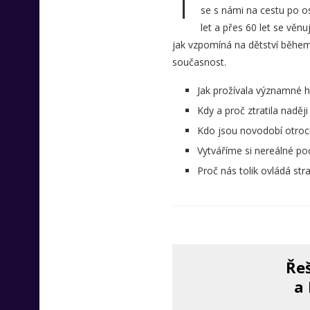
T
se s námi na cestu po 
let a přes 60 let se věnu
jak vzpomíná na dětství během 
současnost.
Jak prožívala významné h
Kdy a proč ztratila naděj
Kdo jsou novodobí otroci
Vytváříme si nereálné poc
Proč nás tolik ovládá str
Řeš
a 