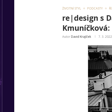
ŽIVOTNÍ STYL
PODCASTY
Ř
re|design s 
Kmuníčková: P
Autor
David Krajíček
7. 3. 2022