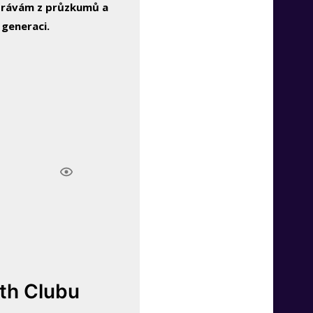
zprávám z průzkumů a
 generaci.
lth Clubu