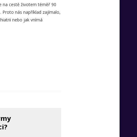
e na cestě životem téměř 90
i. Proto nás například zajímalo,
hiatrii nebo jak vnímá
irmy
ci?