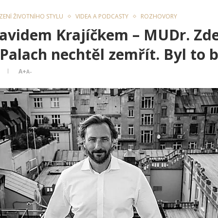
ÍZENÍ ŽIVOTNÍHO STYLU
VIDEA A PODCASTY
ROZHOVORY
Davidem Krajíčkem – MUDr. Zd
alach nechtěl zemřít. Byl to b
A+
A-