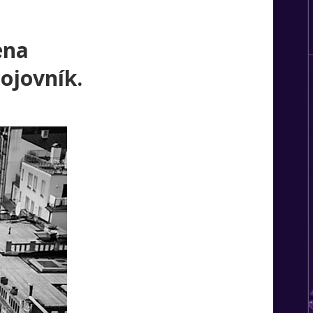
ena
ojovník.