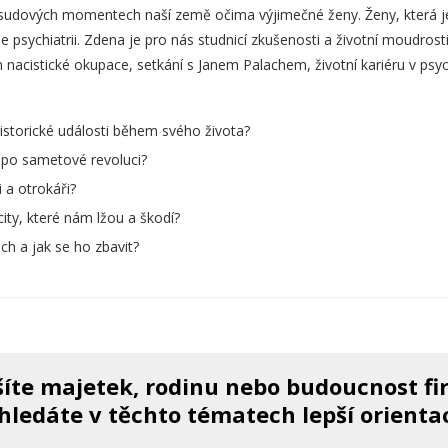
osudových momentech naší země očima výjimečné ženy. Ženy, která j
je psychiatrii. Zdena je pro nás studnicí zkušenosti a životní moudrost
nacistické okupace, setkání s Janem Palachem, životní kariéru v psyc
istorické události během svého života?
i po sametové revoluci?
 a otrokáři?
ity, které nám lžou a škodí?
ach a jak se ho zbavit?
íte majetek, rodinu nebo budoucnost f
hledáte v těchto tématech lepší orienta