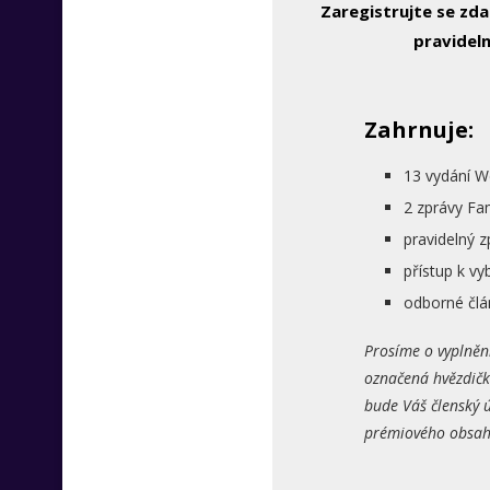
Zaregistrujte se zd
pravideln
Zahrnuje:
13 vydání W
2 zprávy Fa
pravidelný 
přístup k 
odborné člá
Prosíme o vyplněn
označená hvězdičk
bude Váš členský ú
prémiového obsahu