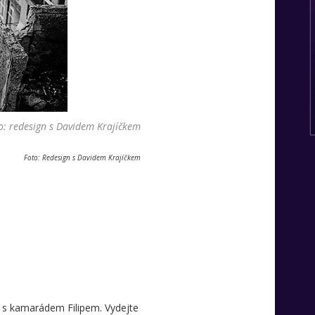
o: redesign s Davidem Krajíčkem
Foto: Redesign s Davidem Krajíčkem
ě s kamarádem Filipem. Vydejte