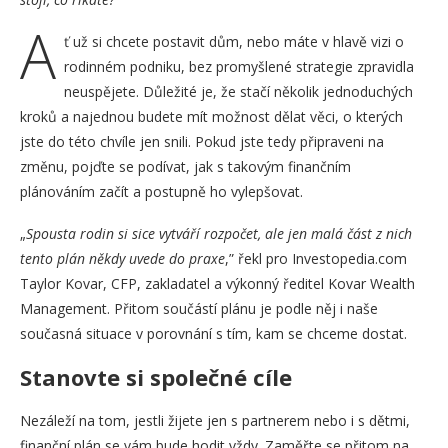
A
ť už si chcete postavit dům, nebo máte v hlavě vizi o
rodinném podniku, bez promyšlené strategie zpravidla
neuspějete. Důležité je, že stačí několik jednoduchých
kroků a najednou budete mít možnost dělat věci, o kterých
jste do této chvíle jen snili. Pokud jste tedy připraveni na
změnu, pojďte se podívat, jak s takovým finančním
plánováním začít a postupně ho vylepšovat.
„
Spousta rodin si sice vytváří rozpočet, ale jen malá část z nich
tento plán někdy uvede do praxe
,” řekl pro Investopedia.com
Taylor Kovar, CFP, zakladatel a výkonný ředitel Kovar Wealth
Management. Přitom součástí plánu je podle něj i naše
současná situace v porovnání s tím, kam se chceme dostat.
Stanovte si společné cíle
Nezáleží na tom, jestli žijete jen s partnerem nebo i s dětmi,
finanční plán se vám bude hodit vždy. Zaměřte se přitom na