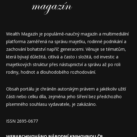
Wealth Magazín je populárně-naučný magazín a multimediální
platforma zaměřená na správu majetku, rodinné podnikání a
zachování bohatství napříč generacemi. Věnuje se tématům,
která bývají důležitá, citlivá a často i složitá, od investic a
majetkových struktur přes nástupnictví a správu až po roli
rodiny, hodnot a dlouhodobého rozhodování.
Obsah portálu je chráněn autorským právem a jakékoliv užití
části nebo celku díla, zejména jeho šíření bez předchozího
písemného souhlasu vydavatele, je zakázáno.
ISSN 2695-0677
WEBARCHIVOVÁNO NÁRODNÍ KNIHOVNOU ČR