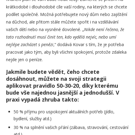
krátkodobé i dlouhodobé cíle vaší rodiny, na kterých se chcete
podílet společně. Možná potřebujete nový dům nebo zajištění
na důchod, ale přitom stále můžete spořit i na vzdělávání
vašich dětí nebo na vysněné dovolené. „
Nikde není řečeno, že
tato rozhodnutí musí činit ten, kdo vydělá nejvíc, nebo umí
nejlépe zacházet s penězi
,“ dodává Kovar s tím, že je potřeba
pracovat jako tým, aby byli všichni spokojení, protože zdaleka
nejde jen o peníze.
Jakmile budete vědět, čeho chcete
dosáhnout, můžete na svoji strategii
aplikovat pravidlo 50-30-20, díky kterému
bude vše najednou jasnější a jednodušší. V
praxi vypadá zhruba takto:
50 % příjmu pro uspokojení aktuálních potřeb (jídlo,
bydlení, služby atd.)
30 % na splnění vašich přání (zábava, stravování, cestování
atd.)