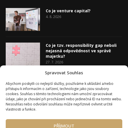
Co je venture capital?
4. 8. 2026
Co je tzv. responsibility gap neboli
nejasná odpovědnost ve správě
majetku?
27. 7. 2026
Spravovat Souhlas
Co je rozhodovací analýza
Abychom poskytli co nejlepší služby, používáme k ukládání a/nebo
20. 7. 2026
přístupu k informacím o zařízení, technologie jako jsou soubory
cookies. Souhlas s těmito technologiemi nám umožní zpracovávat
údaje, jako je chování při procházení nebo jedinečná ID na tomto webu.
Nesouhlas nebo odvolání souhlasu může nepříznivě ovlivnit určité
vlastnosti a funkce.
PŘÍJMOUT
Úvod
O Wealth Magazínu
Můj účet
Slovník pojmů