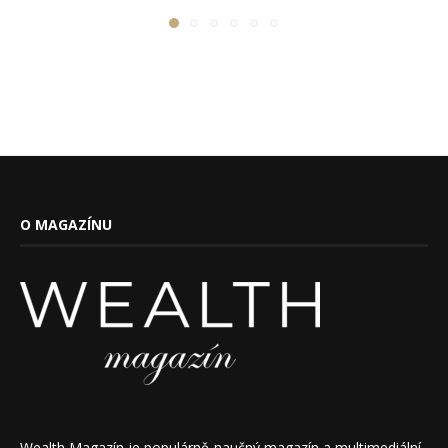
O MAGAZÍNU
Wealth Magazín je populárně-naučný magazín a multimediální