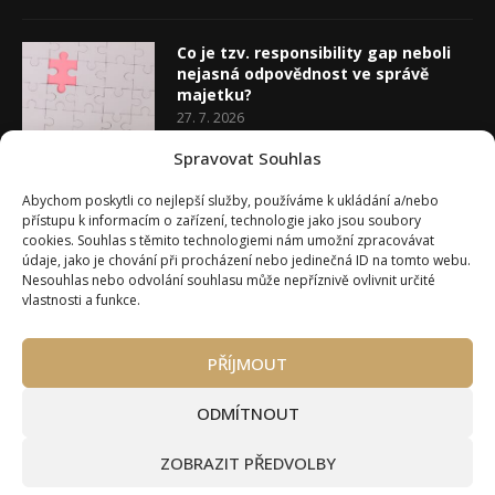
Co je tzv. responsibility gap neboli
nejasná odpovědnost ve správě
majetku?
27. 7. 2026
Spravovat Souhlas
Co je rozhodovací analýza
Abychom poskytli co nejlepší služby, používáme k ukládání a/nebo
20. 7. 2026
přístupu k informacím o zařízení, technologie jako jsou soubory
cookies. Souhlas s těmito technologiemi nám umožní zpracovávat
údaje, jako je chování při procházení nebo jedinečná ID na tomto webu.
Nesouhlas nebo odvolání souhlasu může nepříznivě ovlivnit určité
vlastnosti a funkce.
PŘÍJMOUT
Úvod
O Wealth Magazínu
Můj účet
Slovník pojmů
Kontakty
Máte zájem o spolupráci?
ODMÍTNOUT
Pravidla používání webu wmag.cz
Všeobecné obchodní podmínky
ZOBRAZIT PŘEDVOLBY
Ke stažení (partneři a autoři)