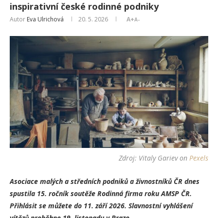
inspirativní české rodinné podniky
Autor
Eva Ulrichová
20. 5. 2026
A+
A-
Zdroj:
Vitaly Gariev
on
Pexels
Asociace malých a středních podniků a živnostníků ČR dnes
spustila 15. ročník soutěže Rodinná firma roku AMSP ČR.
Přihlásit se můžete do 11. září 2026. Slavnostní vyhlášení
vítězů proběhne 19. listopadu v Praze.