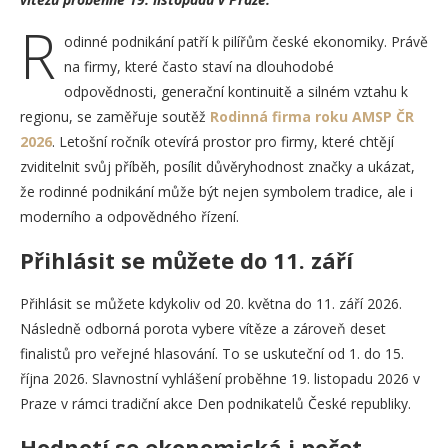
R
odinné podnikání patří k pilířům české ekonomiky. Právě
na firmy, které často staví na dlouhodobé
odpovědnosti, generační kontinuitě a silném vztahu k
regionu, se zaměřuje soutěž
Rodinná firma roku AMSP ČR
2026
. Letošní ročník otevírá prostor pro firmy, které chtějí
zviditelnit svůj příběh, posílit důvěryhodnost značky a ukázat,
že rodinné podnikání může být nejen symbolem tradice, ale i
moderního a odpovědného řízení.
Přihlásit se můžete do 11. září
Přihlásit se můžete kdykoliv od 20. května do 11. září 2026.
Následně odborná porota vybere vítěze a zároveň deset
finalistů pro veřejné hlasování. To se uskuteční od 1. do 15.
října 2026. Slavnostní vyhlášení proběhne 19. listopadu 2026 v
Praze v rámci tradiční akce Den podnikatelů České republiky.
Hodnotí se ekonomická i počet