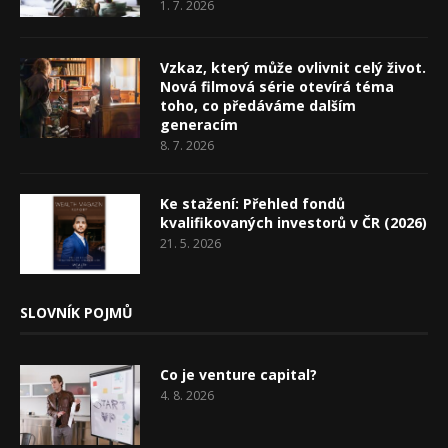
1. 7. 2026
Vzkaz, který může ovlivnit celý život.
Nová filmová série otevírá téma
toho, co předáváme dalším
generacím
8. 7. 2026
Ke stažení: Přehled fondů
kvalifikovaných investorů v ČR (2026)
21. 5. 2026
SLOVNÍK POJMŮ
Co je venture capital?
4. 8. 2026