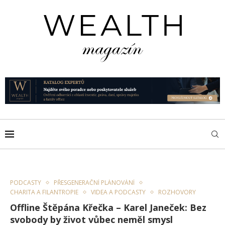
PODCASTY
PŘESGENERAČNÍ PLÁNOVÁNÍ
CHARITA A FILANTROPIE
VIDEA A PODCASTY
ROZHOVORY
Offline Štěpána Křečka – Karel Janeček: Bez
svobody by život vůbec neměl smysl