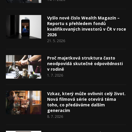
Vyšlo nové číslo Wealth Magazín –
Reportu s přehledem fondů
kvalifikovaných investorů v ČR v roce
2026
21. 5. 2026
Proč majetková struktura často
neodpovídá skutečné odpovědnosti
v rodině
1. 7. 2026
Vzkaz, který může ovlivnit celý život.
Nová filmová série otevírá téma
toho, co předáváme dalším
generacím
8. 7. 2026