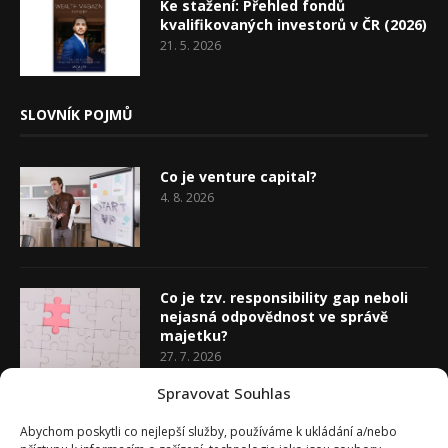
Ke stažení: Přehled fondů
kvalifikovaných investorů v ČR (2026)
21. 5. 2026
SLOVNÍK POJMŮ
Co je venture capital?
4. 8. 2026
Co je tzv. responsibility gap neboli
nejasná odpovědnost ve správě
majetku?
27. 7. 2026
Spravovat Souhlas
Co je rozhodovací analýza
Abychom poskytli co nejlepší služby, používáme k ukládání a/nebo
20. 7. 2026