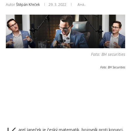
Autor
Štěpán Křeček
29. 3. 2022
A+
A-
Foto: BH securities
Foto: BH Securities
arel Janeček je český matematik, bojovník proti korupci,