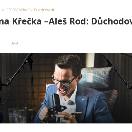
PŘESGENERAČNÍ PLÁNOVÁNÍ
ána Křečka –Aleš Rod: Důchodo
3
A+
A-