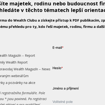
íte majetek, rodinu nebo budoucnost f
hledáte v těchto tématech lepší orienta
arma do Wealth Clubu a získejte přístup k PDF publikacím, 
ému přehledu pro ty, kdo řeší majetek, rodinu, firmu a další
E-mail
*
ealth Magazín – Report
mily Wealth Report
Heslo
*
zpravodaj Wealth Magazín – News
vybraným webinářům
nky a pozvánky na akce
Jméno a příjmení
í registračního formuláře. Pole
ou * jsou povinná. Po registraci
Volitelné pole
čet aktivní a pro prohlížení