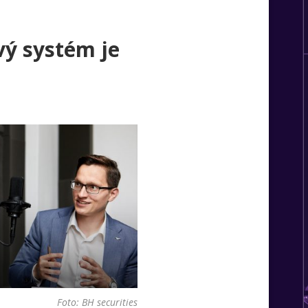
vý systém je
Foto: BH securities