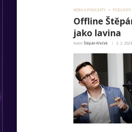
VIDEA A PODCASTY
PODCASTY
Offline Štěp
jako lavina
Autor
Štěpán Křeček
2. 2. 202