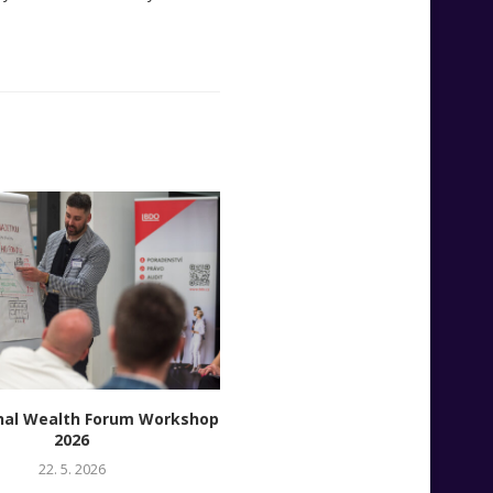
íhal Wealth Forum Workshop
Veronika Machat: Networking
2026
NextGen – Jak budovat vlas
legitimitu mimo rodinné jm
22. 5. 2026
16. 4. 2026