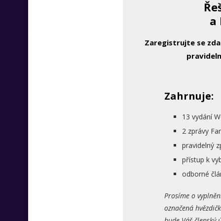
Řeš
a 
Zaregistrujte se zd
pravideln
Zahrnuje:
13 vydání W
2 zprávy Fa
pravidelný 
přístup k 
odborné člá
Prosíme o vyplněn
označená hvězdičk
bude Váš členský ú