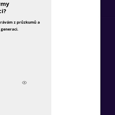
irmy
ci?
zprávám z průzkumů a
 generaci.