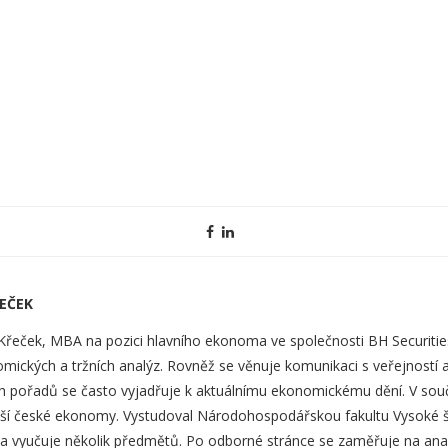
EČEK
 Křeček, MBA na pozici hlavního ekonoma ve společnosti BH Securities
ckých a tržních analýz. Rovněž se věnuje komunikaci s veřejností a 
h pořadů se často vyjadřuje k aktuálnímu ekonomickému dění. V sou
jší české ekonomy. Vystudoval Národohospodářskou fakultu Vysoké š
 a vyučuje několik předmětů. Po odborné stránce se zaměřuje na an