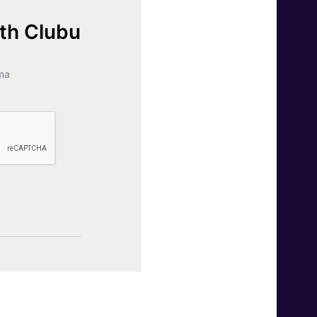
lth Clubu
ma