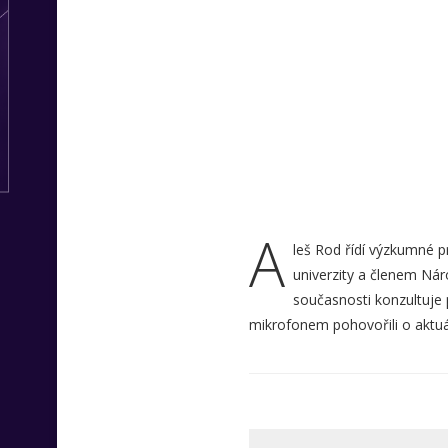
A
leš Rod řídí výzkumné p
univerzity a členem Ná
současnosti konzultuje 
mikrofonem pohovořili o aktuá