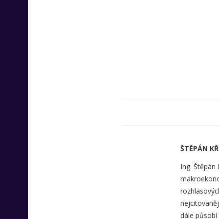
ŠTĚPÁN KŘ
Ing. Štěpán
makroekonomi
rozhlasovýc
nejcitovaně
dále působí