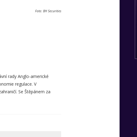
Foto: BH Securities
ávní rady Anglo-americké
onomie regulace. V
zahraničí. Se Štěpánem za