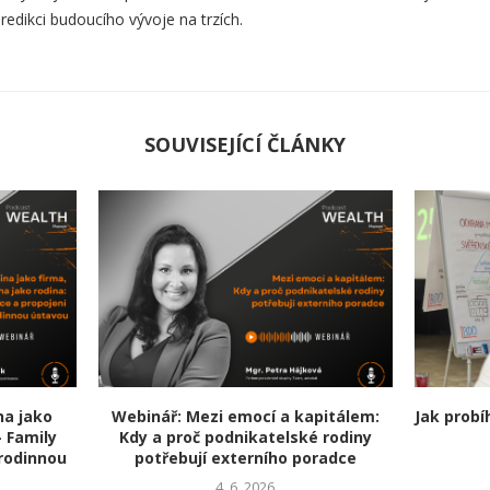
predikci budoucího vývoje na trzích.
SOUVISEJÍCÍ ČLÁNKY
na jako
Webinář: Mezi emocí a kapitálem:
Jak prob
– Family
Kdy a proč podnikatelské rodiny
rodinnou
potřebují externího poradce
4. 6. 2026